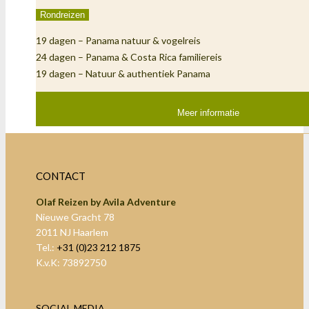
Rondreizen
19 dagen – Panama natuur & vogelreis
24 dagen – Panama & Costa Rica familiereis
19 dagen – Natuur & authentiek Panama
Meer informatie
CONTACT
Olaf Reizen by Avila Adventure
Nieuwe Gracht 78
2011 NJ Haarlem
Tel.:
+31 (0)23 212 1875
K.v.K: 73892750
SOCIAL MEDIA