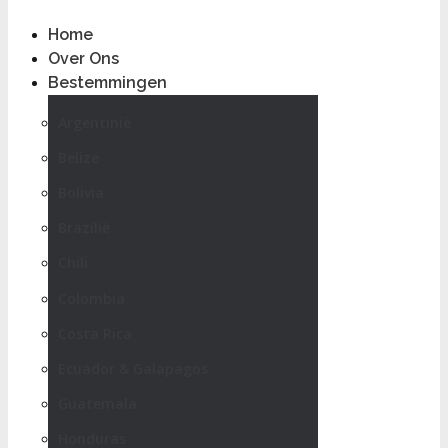
Home
Over Ons
Bestemmingen
Argentinië
Belize
Bolivia
Brazilië
Chili
Colombia
Costa Rica
Ecuador & Galapagos
Guatemala
Honduras