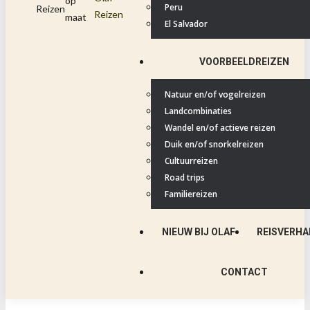
op
Peru
Reizen
maat
El Salvador
VOORBEELDREIZEN
Natuur en/of vogelreizen
Landcombinaties
Wandel en/of actieve reizen
Duik en/of snorkelreizen
Cultuurreizen
Road trips
Familiereizen
NIEUW BIJ OLAF
REISVERHA
CONTACT