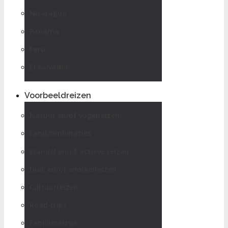
Nicaragua
Panama
Peru
El Salvador
Voorbeeldreizen
Natuur en/of vogelreizen
Landcombinaties
Wandel en/of actieve reizen
Duik en/of snorkelreizen
Cultuurreizen
Road trips
Familiereizen