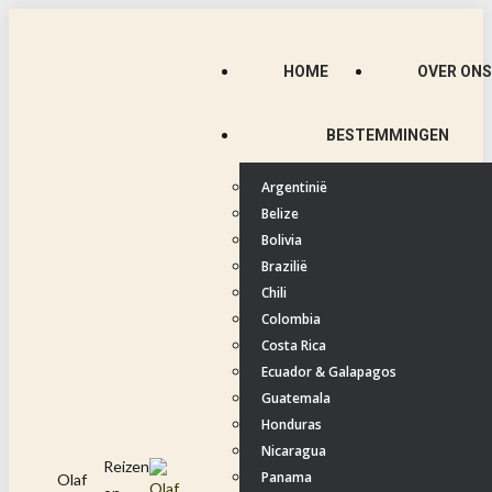
Spring
naar
HOME
OVER ONS
content
BESTEMMINGEN
Argentinië
Belize
Bolivia
Brazilië
Chili
Colombia
Costa Rica
Ecuador & Galapagos
Guatemala
Honduras
Nicaragua
Reizen
Panama
Olaf