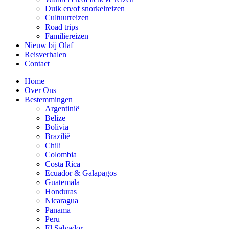
Duik en/of snorkelreizen
Cultuurreizen
Road trips
Familiereizen
Nieuw bij Olaf
Reisverhalen
Contact
Home
Over Ons
Bestemmingen
Argentinië
Belize
Bolivia
Brazilië
Chili
Colombia
Costa Rica
Ecuador & Galapagos
Guatemala
Honduras
Nicaragua
Panama
Peru
El Salvador