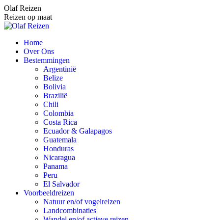
Spring
Olaf Reizen
naar
Reizen op maat
content
Home
Over Ons
Bestemmingen
Argentinië
Belize
Bolivia
Brazilië
Chili
Colombia
Costa Rica
Ecuador & Galapagos
Guatemala
Honduras
Nicaragua
Panama
Peru
El Salvador
Voorbeeldreizen
Natuur en/of vogelreizen
Landcombinaties
Wandel en/of actieve reizen