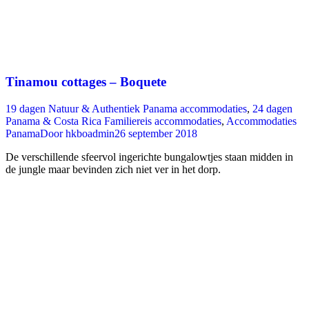
Tinamou cottages – Boquete
19 dagen Natuur & Authentiek Panama accommodaties
,
24 dagen
Panama & Costa Rica Familiereis accommodaties
,
Accommodaties
Panama
Door
hkboadmin
26 september 2018
De verschillende sfeervol ingerichte bungalowtjes staan midden in
de jungle maar bevinden zich niet ver in het dorp.