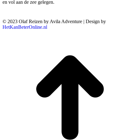
en vol aan de zee gelegen.
© 2023 Olaf Reizen by Avila Adventure | Design by
HetKanBeterOnline.nl
T
n
b