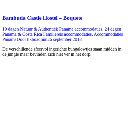
Bambuda Castle Hostel – Boquete
19 dagen Natuur & Authentiek Panama accommodaties
,
24 dagen
Panama & Costa Rica Familiereis accommodaties
,
Accommodaties
Panama
Door
hkboadmin
26 september 2018
De verschillende sfeervol ingerichte bungalowtjes staan midden in
de jungle maar bevinden zich niet ver in het dorp.