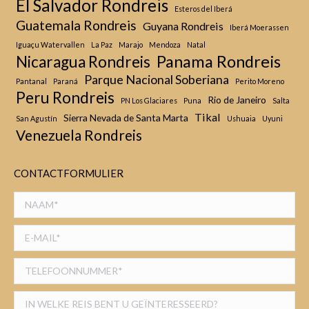
El Salvador Rondreis
Esteros del Iberá
Guatemala Rondreis
Guyana Rondreis
Iberá Moerassen
Iguaçu Watervallen
La Paz
Marajo
Mendoza
Natal
Panama Rondreis
Nicaragua Rondreis
Parque Nacional Soberiana
Pantanal
Paraná
Perito Moreno
Peru Rondreis
Rio de Janeiro
PN Los Glaciares
Puna
Salta
Tikal
Sierra Nevada de Santa Marta
San Agustín
Ushuaia
Uyuni
Venezuela Rondreis
CONTACTFORMULIER