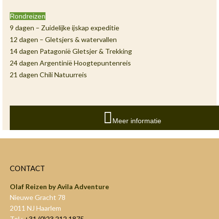
Rondreizen
9 dagen – Zuidelijke ijskap expeditie
12 dagen – Gletsjers & watervallen
14 dagen Patagonië Gletsjer & Trekking
24 dagen Argentinië Hoogtepuntenreis
21 dagen Chili Natuurreis
Meer informatie
CONTACT
Olaf Reizen by Avila Adventure
Nieuwe Gracht 78
2011 NJ Haarlem
Tel.:
+31 (0)23 212 1875