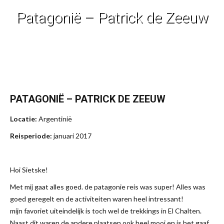
Patagonië – Patrick de Zeeuw
Je bent hier:
PATAGONIË – PATRICK DE ZEEUW
Locatie:
Argentinië
Reisperiode:
januari 2017
Hoi Sietske!
Met mij gaat alles goed. de patagonie reis was super! Alles was
goed geregelt en de activiteiten waren heel intressant!
mijn favoriet uiteindelijk is toch wel de trekkings in El Chalten.
Naast dit waren de andere plaatsen ook heel mooi en is het gaaf