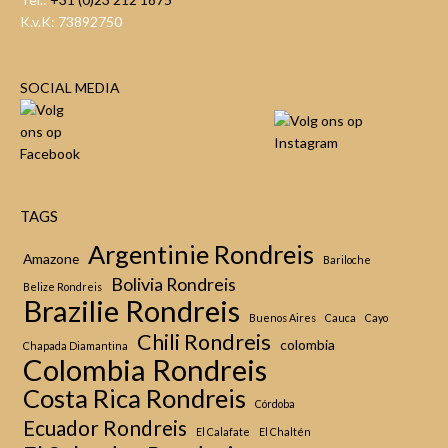
K.v.K: 73892750
SOCIAL MEDIA
TAGS
Argentinie Rondreis
Amazone
Bariloche
Bolivia Rondreis
Belize Rondreis
Brazilie Rondreis
Buenos Aires
Cauca
Cayo
Chili Rondreis
colombia
Chapada Diamantina
Colombia Rondreis
Costa Rica Rondreis
Córdoba
Ecuador Rondreis
El Calafate
El Chaltén