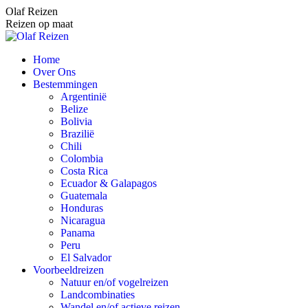
Spring
Olaf Reizen
naar
Reizen op maat
content
Home
Over Ons
Bestemmingen
Argentinië
Belize
Bolivia
Brazilië
Chili
Colombia
Costa Rica
Ecuador & Galapagos
Guatemala
Honduras
Nicaragua
Panama
Peru
El Salvador
Voorbeeldreizen
Natuur en/of vogelreizen
Landcombinaties
Wandel en/of actieve reizen