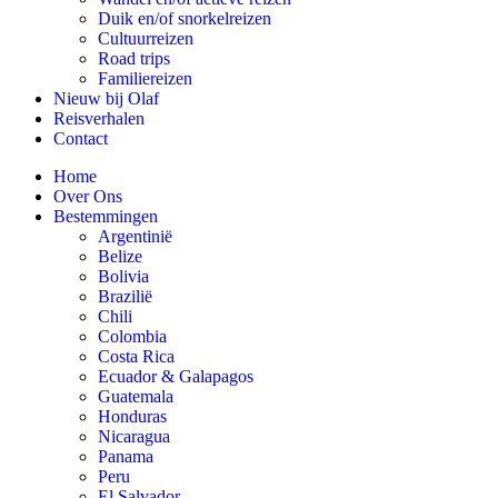
Duik en/of snorkelreizen
Cultuurreizen
Road trips
Familiereizen
Nieuw bij Olaf
Reisverhalen
Contact
Home
Over Ons
Bestemmingen
Argentinië
Belize
Bolivia
Brazilië
Chili
Colombia
Costa Rica
Ecuador & Galapagos
Guatemala
Honduras
Nicaragua
Panama
Peru
El Salvador