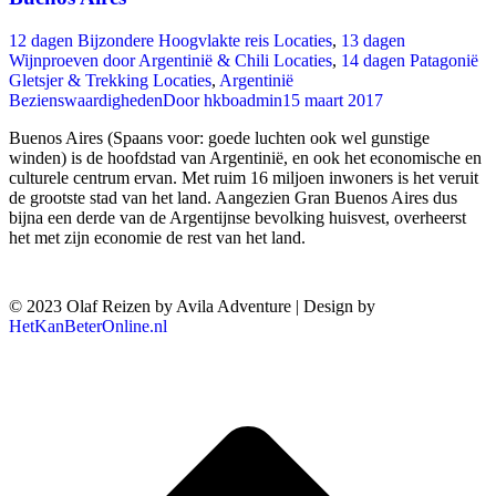
12 dagen Bijzondere Hoogvlakte reis Locaties
,
13 dagen
Wijnproeven door Argentinië & Chili Locaties
,
14 dagen Patagonië
Gletsjer & Trekking Locaties
,
Argentinië
Bezienswaardigheden
Door
hkboadmin
15 maart 2017
Buenos Aires (Spaans voor: goede luchten ook wel gunstige
winden) is de hoofdstad van Argentinië, en ook het economische en
culturele centrum ervan. Met ruim 16 miljoen inwoners is het veruit
de grootste stad van het land. Aangezien Gran Buenos Aires dus
bijna een derde van de Argentijnse bevolking huisvest, overheerst
het met zijn economie de rest van het land.
© 2023 Olaf Reizen by Avila Adventure | Design by
HetKanBeterOnline.nl
T
n
b