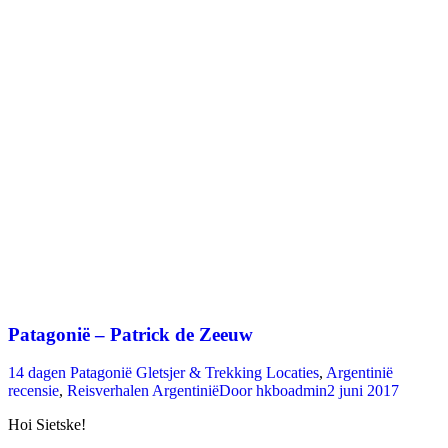
Patagonië – Patrick de Zeeuw
14 dagen Patagonië Gletsjer & Trekking Locaties
,
Argentinië
recensie
,
Reisverhalen Argentinië
Door
hkboadmin
2 juni 2017
Hoi Sietske!