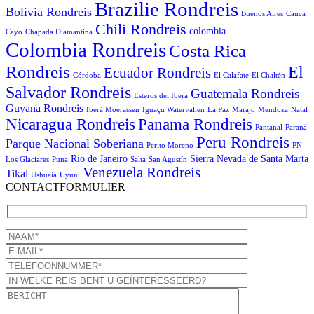
Brazilie Rondreis
Bolivia Rondreis
Buenos Aires
Cauca
Chili Rondreis
colombia
Cayo
Chapada Diamantina
Colombia Rondreis
Costa Rica
Rondreis
El
Ecuador Rondreis
Córdoba
El Calafate
El Chaltén
Salvador Rondreis
Guatemala Rondreis
Esteros del Iberá
Guyana Rondreis
Iberá Moerassen
Iguaçu Watervallen
La Paz
Marajo
Mendoza
Natal
Panama Rondreis
Nicaragua Rondreis
Pantanal
Paraná
Peru Rondreis
Parque Nacional Soberiana
Perito Moreno
PN
Rio de Janeiro
Sierra Nevada de Santa Marta
Los Glaciares
Puna
Salta
San Agustín
Venezuela Rondreis
Tikal
Ushuaia
Uyuni
CONTACTFORMULIER