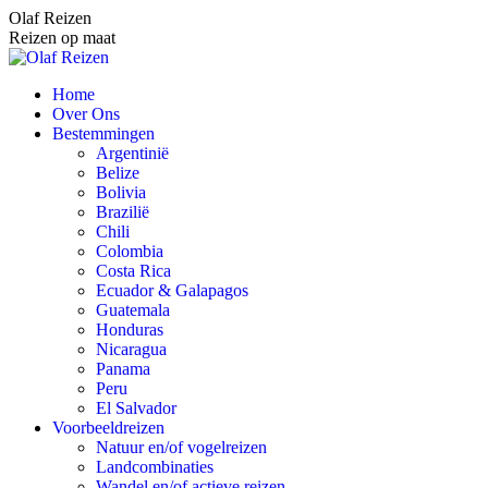
Spring
Olaf Reizen
naar
Reizen op maat
content
Home
Over Ons
Bestemmingen
Argentinië
Belize
Bolivia
Brazilië
Chili
Colombia
Costa Rica
Ecuador & Galapagos
Guatemala
Honduras
Nicaragua
Panama
Peru
El Salvador
Voorbeeldreizen
Natuur en/of vogelreizen
Landcombinaties
Wandel en/of actieve reizen