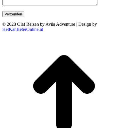
© 2023 Olaf Reizen by Avila Adventure | Design by
HetKanBeterOnline.nl
T
n
b