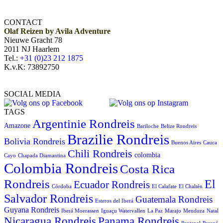
CONTACT
Olaf Reizen by Avila Adventure
Nieuwe Gracht 78
2011 NJ Haarlem
Tel.:
+31 (0)23 212 1875
K.v.K: 73892750
SOCIAL MEDIA
TAGS
Argentinie Rondreis
Amazone
Bariloche
Belize Rondreis
Brazilie Rondreis
Bolivia Rondreis
Buenos Aires
Cauca
Chili Rondreis
colombia
Cayo
Chapada Diamantina
Colombia Rondreis
Costa Rica
Rondreis
El
Ecuador Rondreis
Córdoba
El Calafate
El Chaltén
Salvador Rondreis
Guatemala Rondreis
Esteros del Iberá
Guyana Rondreis
Iberá Moerassen
Iguaçu Watervallen
La Paz
Marajo
Mendoza
Natal
Panama Rondreis
Nicaragua Rondreis