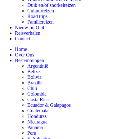
Duik en/of snorkelreizen
Cultuurreizen
Road trips
Familiereizen
Nieuw bij Olaf
Reisverhalen
Contact
Home
Over Ons
Bestemmingen
Argentinië
Belize
Bolivia
Brazilië
Chili
Colombia
Costa Rica
Ecuador & Galapagos
Guatemala
Honduras
Nicaragua
Panama
Peru
El Salvador