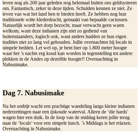
leven nog als 200 jaar geleden nog helemaal buiten ons geldsysteem
om. Fantastisch, zeker in deze tijden. Schulden kennen ze niet. Ze
leven van wat het land hen te bieden heeft. Ze hebben nog hun
traditionele witte klederdracht, gemaakt van bepaalde cactussen.
Natuurlijk wordt het dorp bezocht, maar verwacht geen warm
welkom, want deze indianen zijn niet zo gediend van
buitenstaanders, logisch ook, want anders hadden ze hun eigen
tradities niet zo lang vol gehouden. Jullie overnachten bij locals in
simpele bedden. Let wel op, je bent hier op 1.800 meter hoogte
waar het ’s nachts erg koud kan worden in tegenstelling tot andere
plekken in de Andes op dezelfde hoogte!! Overnachting in
Nabusimake.
Dag 7. Nabusimake
Na het ontbijt wacht een prachtige wandeling langs kleine indianen
nederzettingen naar een ijskoude waterval. Alleen de ‘die hards’
wagen hier een duik. In de loop van de middag keren jullie terug
naar de ‘locals’ voor een simpele lunch. ’s Middags is het relaxen.
Overnachting in Nabusimake.