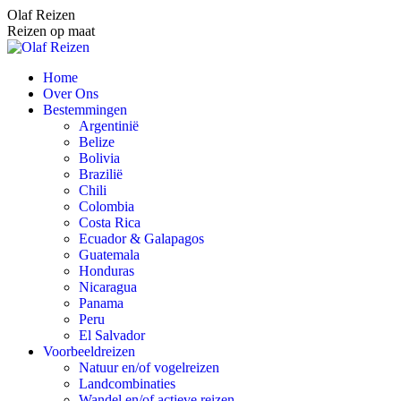
Spring
Olaf Reizen
naar
Reizen op maat
content
Home
Over Ons
Bestemmingen
Argentinië
Belize
Bolivia
Brazilië
Chili
Colombia
Costa Rica
Ecuador & Galapagos
Guatemala
Honduras
Nicaragua
Panama
Peru
El Salvador
Voorbeeldreizen
Natuur en/of vogelreizen
Landcombinaties
Wandel en/of actieve reizen