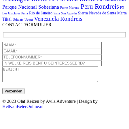
Pantanal
Paraná
Peru Rondreis
Parque Nacional Soberiana
Perito Moreno
PN
Rio de Janeiro
Sierra Nevada de Santa Marta
Los Glaciares
Puna
Salta
San Agustín
Venezuela Rondreis
Tikal
Ushuaia
Uyuni
CONTACTFORMULIER
© 2023 Olaf Reizen by Avila Adventure | Design by
HetKanBeterOnline.nl
T
n
b