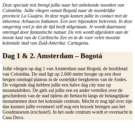
Deze speciale reis brengt jullie naar het onbekende noorden van
Colombia. Jullie vliegen vanuit Bogotá naar de noordelijke
provincie La Guajira. In deze regio komen jullie in contact met de
inheemse Arhuacos Indianen. Een zeer bijzondere belevenis. In deze
omgeving voel je dat de tijd heeft stilgestaan. Je wordt daarnaast
omringd door fantastische natuur. De reis wordt afgesloten aan de
mooie kust van de Caribische Zee en in de voor velen mooiste
koloniale stad van Zuid-Amerika: Cartagena.
Dag 1 & 2. Amsterdam – Bogotá
Jullie vliegen op dag 1 van Amsterdam naar Bogotá, de hoofdstad
van Colombia. De stad ligt op 2.600 meter hoogte op een door
bergen omringd plateau in de oostelijke bergketens van de Andes.
De volgende dag hebben jullie een halve dag city tour op
mountainbikes. De gids zal jullie een en ander vertellen over de
geschiedenis van de stad tijdens de fietstocht langs de belangrijkste
monumenten door het koloniale centrum. Mocht er nog tijd over zijn
dan kunnen jullie eventueel zelf nog een bezoek brengen aan het
Goudmuseum (exclusief). In het oude centrum wordt er overnacht in
Casa Deco.