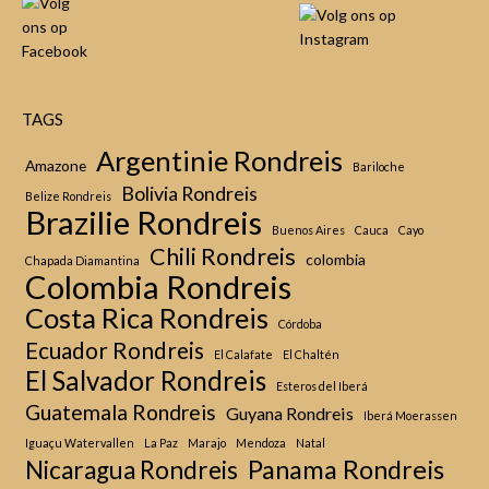
TAGS
Argentinie Rondreis
Amazone
Bariloche
Bolivia Rondreis
Belize Rondreis
Brazilie Rondreis
Buenos Aires
Cauca
Cayo
Chili Rondreis
colombia
Chapada Diamantina
Colombia Rondreis
Costa Rica Rondreis
Córdoba
Ecuador Rondreis
El Calafate
El Chaltén
El Salvador Rondreis
Esteros del Iberá
Guatemala Rondreis
Guyana Rondreis
Iberá Moerassen
Iguaçu Watervallen
La Paz
Marajo
Mendoza
Natal
Panama Rondreis
Nicaragua Rondreis