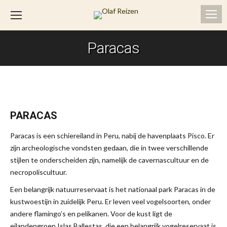
Paracas
Je bent hier:
PARACAS
Paracas is een schiereiland in Peru, nabij de havenplaats Pisco. Er
zijn archeologische vondsten gedaan, die in twee verschillende
stijlen te onderscheiden zijn, namelijk de cavernascultuur en de
necropoliscultuur.
Een belangrijk natuurreservaat is het nationaal park Paracas in de
kustwoestijn in zuidelijk Peru. Er leven veel vogelsoorten, onder
andere flamingo’s en pelikanen. Voor de kust ligt de
eilandengroep Islas Ballestas, die een belangrijk vogelreservaat is