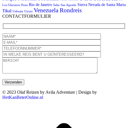
Rio de Janeiro
Sierra Nevada de Santa Marta
Los Glaciares
Puna
Salta
San Agustín
Venezuela Rondreis
Tikal
Ushuaia
Uyuni
CONTACTFORMULIER
© 2023 Olaf Reizen by Avila Adventure | Design by
HetKanBeterOnline.nl
T
n
b