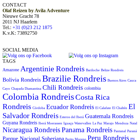
CONTACT
Olaf Reizen by Avila Adventure
Nieuwe Gracht 78
2011 NJ Haarlem
Tel.:
+31 (0)23 212 1875
K.v.K: 73892750
SOCIAL MEDIA
TAGS
Argentinie Rondreis
Amazone
Bariloche
Belize Rondreis
Brazilie Rondreis
Bolivia Rondreis
Buenos Aires
Cauca
Chili Rondreis
colombia
Cayo
Chapada Diamantina
Colombia Rondreis
Costa Rica
Rondreis
El
Ecuador Rondreis
Córdoba
El Calafate
El Chaltén
Salvador Rondreis
Guatemala Rondreis
Esteros del Iberá
Guyana Rondreis
Iberá Moerassen
Iguaçu Watervallen
La Paz
Marajo
Mendoza
Natal
Panama Rondreis
Nicaragua Rondreis
Pantanal
Paraná
Peru Rondreis
Parque Nacional Soberiana
Perito Moreno
PN