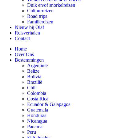
Duik en/of snorkelreizen
Cultuurreizen
Road trips
Familiereizen
Nieuw bij Olaf
Reisverhalen
Contact
Home
Over Ons
Bestemmingen
Argentinië
Belize
Bolivia
Brazilië
Chili
Colombia
Costa Rica
Ecuador & Galapagos
Guatemala
Honduras
Nicaragua
Panama
Peru
El Salvador