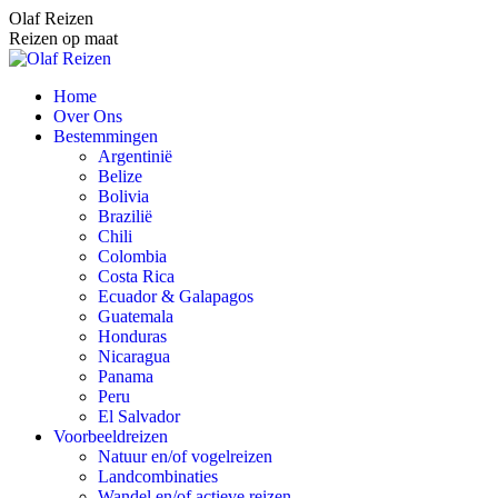
Spring
Olaf Reizen
naar
Reizen op maat
content
Home
Over Ons
Bestemmingen
Argentinië
Belize
Bolivia
Brazilië
Chili
Colombia
Costa Rica
Ecuador & Galapagos
Guatemala
Honduras
Nicaragua
Panama
Peru
El Salvador
Voorbeeldreizen
Natuur en/of vogelreizen
Landcombinaties
Wandel en/of actieve reizen