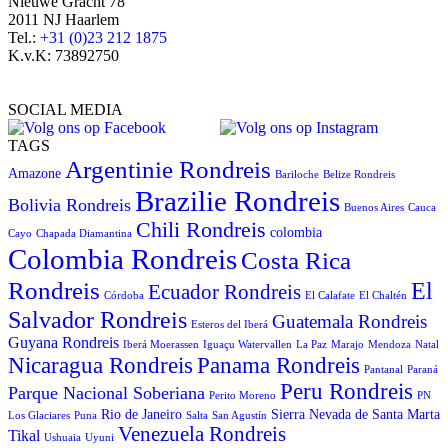
Nieuwe Gracht 78
2011 NJ Haarlem
Tel.:
+31 (0)23 212 1875
K.v.K: 73892750
SOCIAL MEDIA
TAGS
Argentinie Rondreis
Amazone
Bariloche
Belize Rondreis
Brazilie Rondreis
Bolivia Rondreis
Buenos Aires
Cauca
Chili Rondreis
colombia
Cayo
Chapada Diamantina
Colombia Rondreis
Costa Rica
Rondreis
El
Ecuador Rondreis
Córdoba
El Calafate
El Chaltén
Salvador Rondreis
Guatemala Rondreis
Esteros del Iberá
Guyana Rondreis
Iberá Moerassen
Iguaçu Watervallen
La Paz
Marajo
Mendoza
Natal
Panama Rondreis
Nicaragua Rondreis
Pantanal
Paraná
Peru Rondreis
Parque Nacional Soberiana
Perito Moreno
PN
Rio de Janeiro
Sierra Nevada de Santa Marta
Los Glaciares
Puna
Salta
San Agustín
Venezuela Rondreis
Tikal
Ushuaia
Uyuni