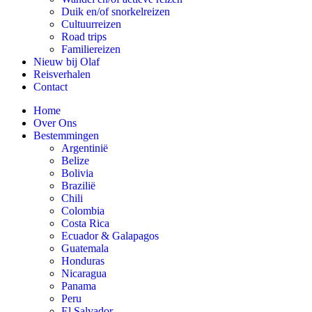
Duik en/of snorkelreizen
Cultuurreizen
Road trips
Familiereizen
Nieuw bij Olaf
Reisverhalen
Contact
Home
Over Ons
Bestemmingen
Argentinië
Belize
Bolivia
Brazilië
Chili
Colombia
Costa Rica
Ecuador & Galapagos
Guatemala
Honduras
Nicaragua
Panama
Peru
El Salvador