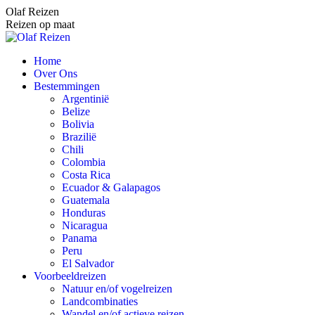
Spring
Olaf Reizen
naar
Reizen op maat
content
Home
Over Ons
Bestemmingen
Argentinië
Belize
Bolivia
Brazilië
Chili
Colombia
Costa Rica
Ecuador & Galapagos
Guatemala
Honduras
Nicaragua
Panama
Peru
El Salvador
Voorbeeldreizen
Natuur en/of vogelreizen
Landcombinaties
Wandel en/of actieve reizen