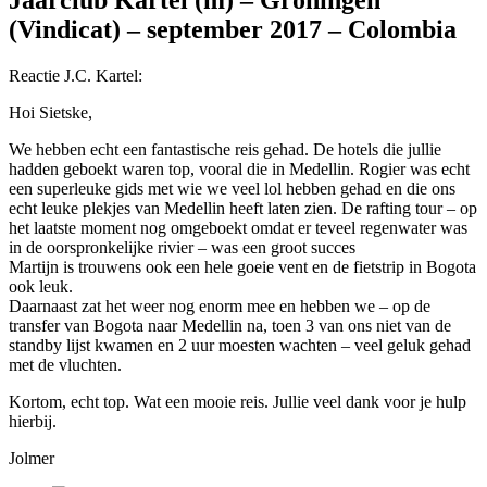
Jaarclub Kartel (m) – Groningen
(Vindicat) – september 2017 – Colombia
Reactie J.C. Kartel:
Hoi Sietske,
We hebben echt een fantastische reis gehad. De hotels die jullie
hadden geboekt waren top, vooral die in Medellin. Rogier was echt
een superleuke gids met wie we veel lol hebben gehad en die ons
echt leuke plekjes van Medellin heeft laten zien. De rafting tour – op
het laatste moment nog omgeboekt omdat er teveel regenwater was
in de oorspronkelijke rivier – was een groot succes
Martijn is trouwens ook een hele goeie vent en de fietstrip in Bogota
ook leuk.
Daarnaast zat het weer nog enorm mee en hebben we – op de
transfer van Bogota naar Medellin na, toen 3 van ons niet van de
standby lijst kwamen en 2 uur moesten wachten – veel geluk gehad
met de vluchten.
Kortom, echt top. Wat een mooie reis. Jullie veel dank voor je hulp
hierbij.
Jolmer