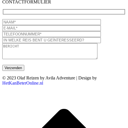
CONTACTFORMULIER
© 2023 Olaf Reizen by Avila Adventure | Design by
HetKanBeterOnline.nl
T
n
b