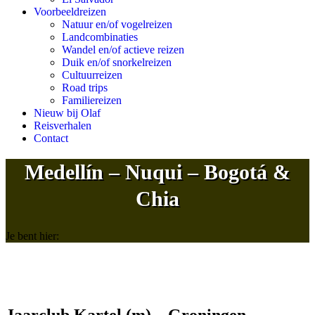
Voorbeeldreizen
Natuur en/of vogelreizen
Landcombinaties
Wandel en/of actieve reizen
Duik en/of snorkelreizen
Cultuurreizen
Road trips
Familiereizen
Nieuw bij Olaf
Reisverhalen
Contact
Medellín – Nuqui – Bogotá &
Chia
Je bent hier: