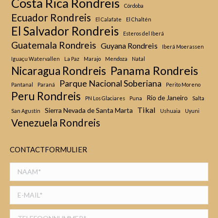
Costa Rica Rondreis
Córdoba
Ecuador Rondreis
El Calafate
El Chaltén
El Salvador Rondreis
Esteros del Iberá
Guatemala Rondreis
Guyana Rondreis
Iberá Moerassen
Iguaçu Watervallen
La Paz
Marajo
Mendoza
Natal
Panama Rondreis
Nicaragua Rondreis
Parque Nacional Soberiana
Pantanal
Paraná
Perito Moreno
Peru Rondreis
Rio de Janeiro
PN Los Glaciares
Puna
Salta
Tikal
Sierra Nevada de Santa Marta
San Agustín
Ushuaia
Uyuni
Venezuela Rondreis
CONTACTFORMULIER