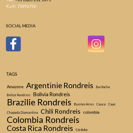
K.v.K: 73892750
SOCIAL MEDIA
TAGS
Argentinie Rondreis
Amazone
Bariloche
Bolivia Rondreis
Belize Rondreis
Brazilie Rondreis
Buenos Aires
Cauca
Cayo
Chili Rondreis
colombia
Chapada Diamantina
Colombia Rondreis
Costa Rica Rondreis
Córdoba