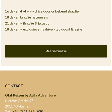
16 dagen 4×4 – Fly drive door onbekend Brazilië
18 dagen brazilie natuurreis
21 dagen – Brazilië & Ecuador
18 dagen – exclusieve fly drive – Zuidoost Brazilië
Meer informatie
CONTACT
Olaf Reizen by Avila Adventure
Nieuwe Gracht 78
2011 NJ Haarlem
Tel.:
+31 (0)23 212 1875