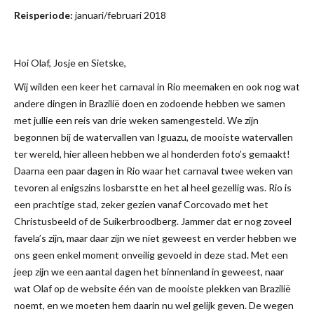
Reisperiode:
januari/februari 2018
Hoi Olaf, Josje en Sietske,
Wij wilden een keer het carnaval in Rio meemaken en ook nog wat
andere dingen in Brazilië doen en zodoende hebben we samen
met jullie een reis van drie weken samengesteld. We zijn
begonnen bij de watervallen van Iguazu, de mooiste watervallen
ter wereld, hier alleen hebben we al honderden foto’s gemaakt!
Daarna een paar dagen in Rio waar het carnaval twee weken van
tevoren al enigszins losbarstte en het al heel gezellig was. Rio is
een prachtige stad, zeker gezien vanaf Corcovado met het
Christusbeeld of de Suikerbroodberg. Jammer dat er nog zoveel
favela’s zijn, maar daar zijn we niet geweest en verder hebben we
ons geen enkel moment onveilig gevoeld in deze stad. Met een
jeep zijn we een aantal dagen het binnenland in geweest, naar
wat Olaf op de website één van de mooiste plekken van Brazilië
noemt, en we moeten hem daarin nu wel gelijk geven. De wegen