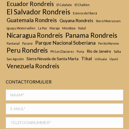
Ecuador Rondreis
El Calafate
El Chaltén
El Salvador Rondreis
Esteros del Iberá
Guatemala Rondreis
Guyana Rondreis
Iberá Moerassen
Iguaçu Watervallen
La Paz
Marajo
Mendoza
Natal
Panama Rondreis
Nicaragua Rondreis
Parque Nacional Soberiana
Pantanal
Paraná
Perito Moreno
Peru Rondreis
Rio de Janeiro
PN Los Glaciares
Puna
Salta
Tikal
Sierra Nevada de Santa Marta
San Agustín
Ushuaia
Uyuni
Venezuela Rondreis
CONTACTFORMULIER