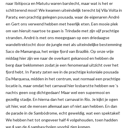
naar Ibitipoca en Matutu waren barslecht, maar wat is het er
schitterend mooi! We kwamen uiteindelijk terecht bij Vila Volta in
Paraty, een prachtig gelegen pousada, waar de eigenaren André
en Gert ons verwend hebben met heerlijk eten. Een mooie plek
om van hieruit naartoe te gaan is Trindade met zijn vijf prachtige
stranden. André is met ons meegegaan op een driedaagse
wandeltrektocht door de jungle met als uiteindelijke bestemming
Saco de Mamangua, het enige fjord van Brazilië. Op onze vrije
middag hier zijn we naar de overkant gekanood en hebben de
berg daar beklommen zodat je een fenomenaal uitzicht over het
fjord hebt. In Paraty zaten we in de prachtige koloniale pousada
Da Marquesa, midden in het centrum, wat normaal een prachtige
locatie is, maar omdat het carnaval hier losbarstte hebben we ’s
nachts geen oog dichtgedaan! Maar wel een supermooi en
gezellig stadje. En hierna dan het carnaval in Rio. Je kijkt je ogen
uit hier, wat de mensen allemaal aan of niet aan hebben. En dan
de parade in de Sambódrome, echt geweldig, wat een spektakel!
We hebben het tot ongeveer half 4 volgehouden, toen hadden
we 4 van de 6 sambascholen voorbij zien komen.