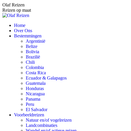
Spring
Olaf Reizen
naar
Reizen op maat
content
Home
Over Ons
Bestemmingen
Argentinië
Belize
Bolivia
Brazilië
Chili
Colombia
Costa Rica
Ecuador & Galapagos
Guatemala
Honduras
Nicaragua
Panama
Peru
El Salvador
Voorbeeldreizen
Natuur en/of vogelreizen
Landcombinaties
Wandel en/of actieve reizen