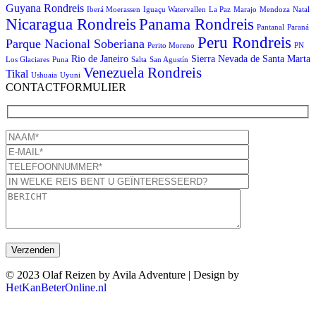
Guyana Rondreis
Iberá Moerassen
Iguaçu Watervallen
La Paz
Marajo
Mendoza
Natal
Panama Rondreis
Nicaragua Rondreis
Pantanal
Paraná
Peru Rondreis
Parque Nacional Soberiana
Perito Moreno
PN
Rio de Janeiro
Sierra Nevada de Santa Marta
Los Glaciares
Puna
Salta
San Agustín
Venezuela Rondreis
Tikal
Ushuaia
Uyuni
CONTACTFORMULIER
© 2023 Olaf Reizen by Avila Adventure | Design by
HetKanBeterOnline.nl
T
n