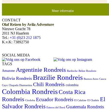
Meer informatie
CONTACT
Olaf Reizen by Avila Adventure
Nieuwe Gracht 78
2011 NJ Haarlem
Tel.:
+31 (0)23 212 1875
K.v.K: 73892750
SOCIAL MEDIA
TAGS
Argentinie Rondreis
Amazone
Bariloche
Belize Rondreis
Brazilie Rondreis
Bolivia Rondreis
Buenos Aires
Cauca
Chili Rondreis
colombia
Cayo
Chapada Diamantina
Colombia Rondreis
Costa Rica
Rondreis
El
Ecuador Rondreis
Córdoba
El Calafate
El Chaltén
Salvador Rondreis
Guatemala Rondreis
Esteros del Iberá