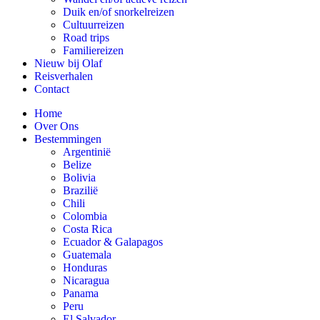
Duik en/of snorkelreizen
Cultuurreizen
Road trips
Familiereizen
Nieuw bij Olaf
Reisverhalen
Contact
Home
Over Ons
Bestemmingen
Argentinië
Belize
Bolivia
Brazilië
Chili
Colombia
Costa Rica
Ecuador & Galapagos
Guatemala
Honduras
Nicaragua
Panama
Peru
El Salvador