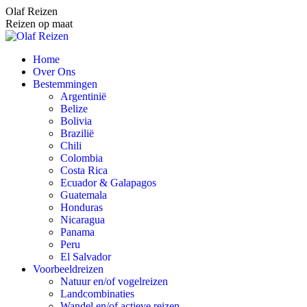
Spring
Olaf Reizen
naar
Reizen op maat
content
Home
Over Ons
Bestemmingen
Argentinië
Belize
Bolivia
Brazilië
Chili
Colombia
Costa Rica
Ecuador & Galapagos
Guatemala
Honduras
Nicaragua
Panama
Peru
El Salvador
Voorbeeldreizen
Natuur en/of vogelreizen
Landcombinaties
Wandel en/of actieve reizen