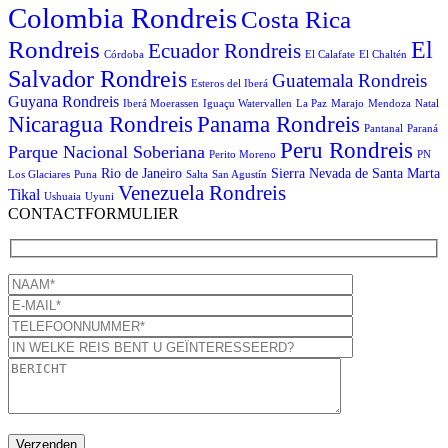
Colombia Rondreis
Costa Rica
Rondreis
El
Ecuador Rondreis
Córdoba
El Calafate
El Chaltén
Salvador Rondreis
Guatemala Rondreis
Esteros del Iberá
Guyana Rondreis
Iberá Moerassen
Iguaçu Watervallen
La Paz
Marajo
Mendoza
Natal
Panama Rondreis
Nicaragua Rondreis
Pantanal
Paraná
Peru Rondreis
Parque Nacional Soberiana
Perito Moreno
PN
Rio de Janeiro
Sierra Nevada de Santa Marta
Los Glaciares
Puna
Salta
San Agustín
Venezuela Rondreis
Tikal
Ushuaia
Uyuni
CONTACTFORMULIER