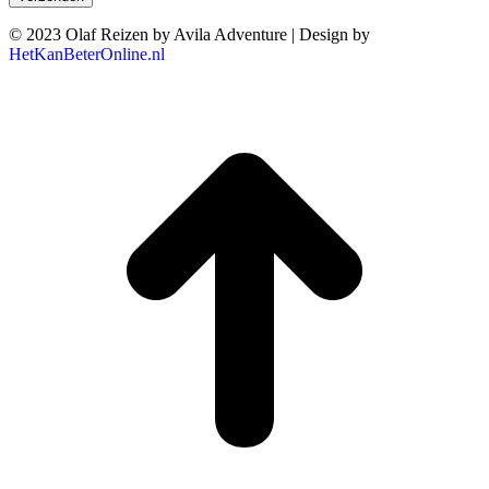
© 2023 Olaf Reizen by Avila Adventure | Design by
HetKanBeterOnline.nl
T
n
b