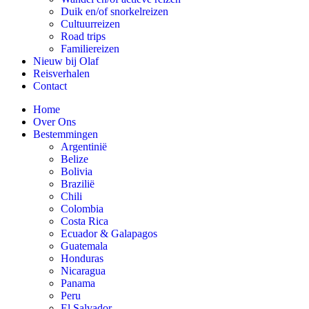
Duik en/of snorkelreizen
Cultuurreizen
Road trips
Familiereizen
Nieuw bij Olaf
Reisverhalen
Contact
Home
Over Ons
Bestemmingen
Argentinië
Belize
Bolivia
Brazilië
Chili
Colombia
Costa Rica
Ecuador & Galapagos
Guatemala
Honduras
Nicaragua
Panama
Peru
El Salvador