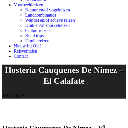
Voorbeeldreizen
Natuur en/of vogelreizen
Landcombinaties
Wandel en/of actieve reizen
Duik en/of snorkelreizen
Cultuurreizen
Road trips
Familiereizen
Nieuw bij Olaf
Reisverhalen
Contact
Hosteria Cauquenes De Nimez –
El Calafate
Je bent hier: