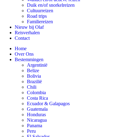
Duik en/of snorkelreizen
Cultuurreizen
Road trips
Familiereizen
Nieuw bij Olaf
Reisverhalen
Contact
Home
Over Ons
Bestemmingen
Argentinië
Belize
Bolivia
Brazilië
Chili
Colombia
Costa Rica
Ecuador & Galapagos
Guatemala
Honduras
Nicaragua
Panama
Peru
El Salvador