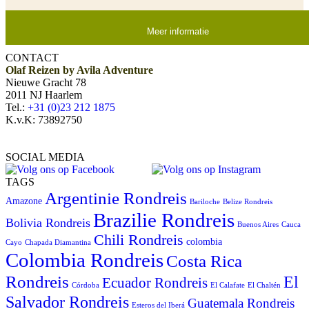
Meer informatie
CONTACT
Olaf Reizen by Avila Adventure
Nieuwe Gracht 78
2011 NJ Haarlem
Tel.:
+31 (0)23 212 1875
K.v.K: 73892750
SOCIAL MEDIA
TAGS
Argentinie Rondreis
Amazone
Bariloche
Belize Rondreis
Brazilie Rondreis
Bolivia Rondreis
Buenos Aires
Cauca
Chili Rondreis
colombia
Cayo
Chapada Diamantina
Colombia Rondreis
Costa Rica
Rondreis
El
Ecuador Rondreis
Córdoba
El Calafate
El Chaltén
Salvador Rondreis
Guatemala Rondreis
Esteros del Iberá