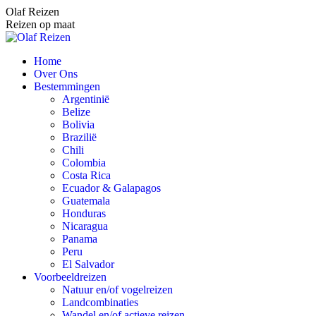
Spring
Olaf Reizen
naar
Reizen op maat
content
Home
Over Ons
Bestemmingen
Argentinië
Belize
Bolivia
Brazilië
Chili
Colombia
Costa Rica
Ecuador & Galapagos
Guatemala
Honduras
Nicaragua
Panama
Peru
El Salvador
Voorbeeldreizen
Natuur en/of vogelreizen
Landcombinaties
Wandel en/of actieve reizen