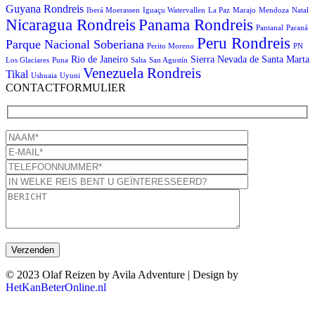
Guyana Rondreis
Iberá Moerassen
Iguaçu Watervallen
La Paz
Marajo
Mendoza
Natal
Panama Rondreis
Nicaragua Rondreis
Pantanal
Paraná
Peru Rondreis
Parque Nacional Soberiana
Perito Moreno
PN
Rio de Janeiro
Sierra Nevada de Santa Marta
Los Glaciares
Puna
Salta
San Agustín
Venezuela Rondreis
Tikal
Ushuaia
Uyuni
CONTACTFORMULIER
© 2023 Olaf Reizen by Avila Adventure | Design by
HetKanBeterOnline.nl
T
n