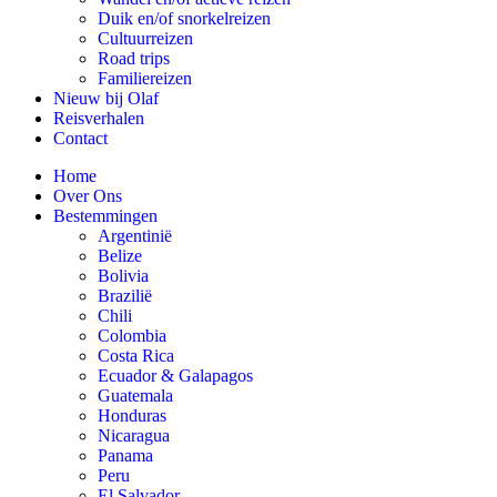
Duik en/of snorkelreizen
Cultuurreizen
Road trips
Familiereizen
Nieuw bij Olaf
Reisverhalen
Contact
Home
Over Ons
Bestemmingen
Argentinië
Belize
Bolivia
Brazilië
Chili
Colombia
Costa Rica
Ecuador & Galapagos
Guatemala
Honduras
Nicaragua
Panama
Peru
El Salvador