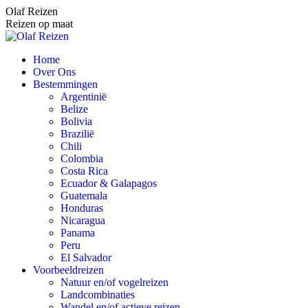
Spring
Olaf Reizen
naar
Reizen op maat
content
Home
Over Ons
Bestemmingen
Argentinië
Belize
Bolivia
Brazilië
Chili
Colombia
Costa Rica
Ecuador & Galapagos
Guatemala
Honduras
Nicaragua
Panama
Peru
El Salvador
Voorbeeldreizen
Natuur en/of vogelreizen
Landcombinaties
Wandel en/of actieve reizen