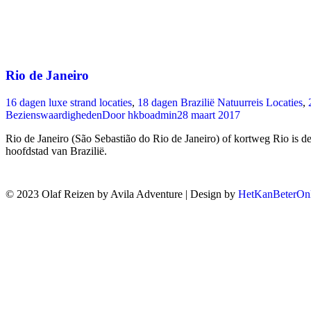
Rio de Janeiro
16 dagen luxe strand locaties
,
18 dagen Brazilië Natuurreis Locaties
,
Bezienswaardigheden
Door
hkboadmin
28 maart 2017
Rio de Janeiro (São Sebastião do Rio de Janeiro) of kortweg Rio is de
hoofdstad van Brazilië.
© 2023 Olaf Reizen by Avila Adventure | Design by
HetKanBeterOnl