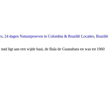
es
,
24 dagen Natuurproeven in Colombia & Brazilië Locaties
,
Brazilië
e stad ligt aan een wijde baai, de Baía de Guanabara en was tot 1960
T
n
b