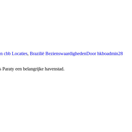
n cbb Locaties
,
Brazilië Bezienswaardigheden
Door
hkboadmin
28
as Paraty een belangrijke havenstad.