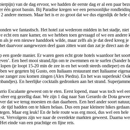
pierpijn) van de dag ervoor, we hadden de eerste dag er al een paar bez
er één groot bassin. Bij Paradise kregen we een persoonlijke rondleidi
 er 2 andere mensen. Maar het is er zo groot dat we dus eigenlijk de hel
onden we fantastisch. Het hotel zat wederom midden in het stadje, niet vr
gen we echt een nare kamer, en we hebben toen gevraagd of we een ander
n als je een nieuwe handdoek wilde, maar zelfs als je dat deed kreeg j
 het daarvoor aangewezen deel gaan zitten want dan zat je direct aan d
 een goede manier. Er waren geen echt grote hotels waardoor het soort 
leven’. Een heel mooi strand,fijn om te zwemmen en te surfen (Sander 
rif lopen (je loopt 15-20 min de zee in en het wordt steeds ondieper) en
en we gegeten bij Gusto, een Italiaans restaurant met Italiaanse eigena
 zanger zou komen zingen (Alex Piedra). En het was superleuk! Ook ein
mbandjes). En heerlijke cocktails gedronken aan het strand. Superjam
rrio Escalante geweest om te eten. Eerst lopend, maar was toch wel een
e sfeer erg gezellig daar. We zijn 1 dag naar San Gerardo de Dota gewees
ver dat we terug moesten en dan daarheen. Een heel ander soort natuur, 
ng de tijd hadden om te hiken helaas. Dus een paar kleinere hikes geda
 tegen. Maar erg leuk! En de hele route was erg mooi, dus wel een hel
eest. Vervolgens zijn we naar de overdekte markten geweest. Daarna we
Het einde van een prachtige en fijne reis.