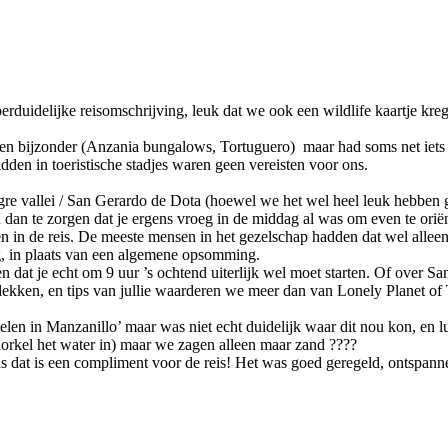
rduidelijke reisomschrijving, leuk dat we ook een wildlife kaartje kr
 en bijzonder (Anzania bungalows, Tortuguero) maar had soms net iets 
dden in toeristische stadjes waren geen vereisten voor ons.
re vallei / San Gerardo de Dota (hoewel we het wel heel leuk hebben 
n dan te zorgen dat je ergens vroeg in de middag al was om even te orië
n in de reis. De meeste mensen in het gezelschap hadden dat wel alleen 
ng, in plaats van een algemene opsomming.
 dat je echt om 9 uur ’s ochtend uiterlijk wel moet starten. Of over San
ontdekken, en tips van jullie waarderen we meer dan van Lonely Planet 
en in Manzanillo’ maar was niet echt duidelijk waar dit nou kon, en lu
orkel het water in) maar we zagen alleen maar zand ????
s dat is een compliment voor de reis! Het was goed geregeld, ontspanne