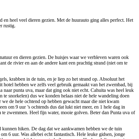
d en heel veel dieren gezien. Met de huurauto ging alles perfect. Het
 rustig.
 natuur en dieren gezien. De huisjes waar we verbleven waren ook
ant de rivier en aan de andere kant een prachtig strand (niet om te
ls, krabben in de tuin, en je liep zo het strand op. Absoluut het
 dit hotel hebben we zelfs veel gebruik gemaakt van het zwembad, bij
a naar punta uva, maar dat ging ook niet echt. Cahuita was heel leuk
n te snorkelen) dus we konden helaas niet de hele wandeling doen
ar we de hele ochtend op hebben gewacht maar die niet kwam
en om 9 uur ’s ochtends dus dat lukt niet meer, en 1 hele dag in
om te zwemmen. Heel fijn water, mooie golven. Beter dan Punta uva of
veel kunnen hiken. De dag dat we aankwamen hebben we de tuin
om 6 uur. Was allebei echt fantastisch. Hele leuke gidsen, jonge