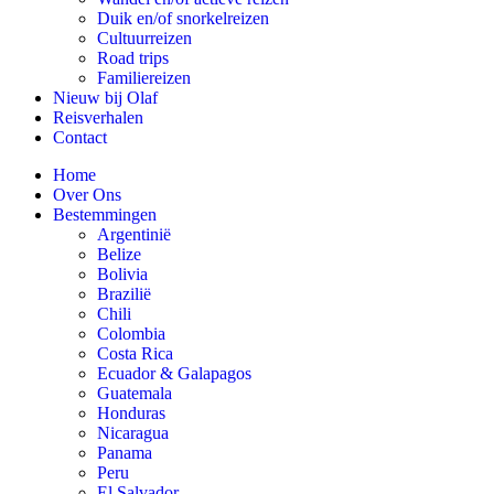
Duik en/of snorkelreizen
Cultuurreizen
Road trips
Familiereizen
Nieuw bij Olaf
Reisverhalen
Contact
Home
Over Ons
Bestemmingen
Argentinië
Belize
Bolivia
Brazilië
Chili
Colombia
Costa Rica
Ecuador & Galapagos
Guatemala
Honduras
Nicaragua
Panama
Peru
El Salvador