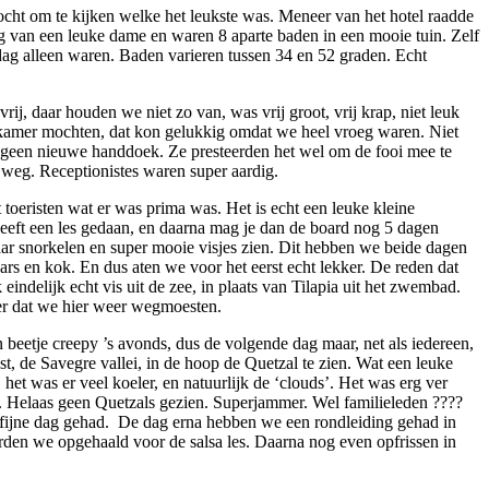
ocht om te kijken welke het leukste was. Meneer van het hotel raadde
ng van een leuke dame en waren 8 aparte baden in een mooie tuin. Zelf
e dag alleen waren. Baden varieren tussen 34 en 52 graden. Echt
ij, daar houden we niet zo van, was vrij groot, vrij krap, niet leuk
e kamer mochten, dat kon gelukkig omdat we heel vroeg waren. Niet
e geen nieuwe handdoek. Ze presteerden het wel om de fooi mee te
e weg. Receptionistes waren super aardig.
toeristen wat er was prima was. Het is echt een leuke kleine
heeft een les gedaan, en daarna mag je dan de board nog 5 dagen
 daar snorkelen en super mooie visjes zien. Dit hebben we beide dagen
ars en kok. En dus aten we voor het eerst echt lekker. De reden dat
delijk echt vis uit de zee, in plaats van Tilapia uit het zwembad.
mer dat we hier weer wegmoesten.
 beetje creepy ’s avonds, dus de volgende dag maar, net als iedereen,
t, de Savegre vallei, in de hoop de Quetzal te zien. Wat een leuke
het was er veel koeler, en natuurlijk de ‘clouds’. Het was erg ver
an. Helaas geen Quetzals gezien. Superjammer. Wel familieleden ????
e fijne dag gehad. De dag erna hebben we een rondleiding gehad in
rden we opgehaald voor de salsa les. Daarna nog even opfrissen in