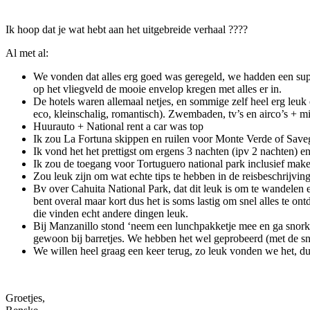
Ik hoop dat je wat hebt aan het uitgebreide verhaal ????
Al met al:
We vonden dat alles erg goed was geregeld, we hadden een supe
op het vliegveld de mooie envelop kregen met alles er in.
De hotels waren allemaal netjes, en sommige zelf heel erg leuk
eco, kleinschalig, romantisch). Zwembaden, tv’s en airco’s + mi
Huurauto + National rent a car was top
Ik zou La Fortuna skippen en ruilen voor Monte Verde of Saveg
Ik vond het het prettigst om ergens 3 nachten (ipv 2 nachten) e
Ik zou de toegang voor Tortuguero national park inclusief make
Zou leuk zijn om wat echte tips te hebben in de reisbeschrijvi
Bv over Cahuita National Park, dat dit leuk is om te wandelen en
bent overal maar kort dus het is soms lastig om snel alles te 
die vinden echt andere dingen leuk.
Bij Manzanillo stond ‘neem een lunchpakketje mee en ga snorkel
gewoon bij barretjes. We hebben het wel geprobeerd (met de sn
We willen heel graag een keer terug, zo leuk vonden we het, du
Groetjes,