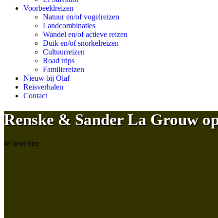
Voorbeeldreizen
Natuur en/of vogelreizen
Landcombinaties
Wandel en/of actieve reizen
Duik en/of snorkelreizen
Cultuurreizen
Road trips
Familiereizen
Nieuw bij Olaf
Reisverhalen
Contact
Renske & Sander La Grouw op 
Je bent hier: