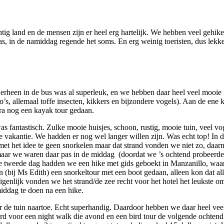
tig land en de mensen zijn er heel erg hartelijk. We hebben veel gehike
s, in de namiddag regende het soms. En erg weinig toeristen, dus lekker
 erheen in de bus was al superleuk, en we hebben daar heel veel mooie
o’s, allemaal toffe insecten, kikkers en bijzondere vogels). Aan de ene k
ra nog een kayak tour gedaan.
fantastisch. Zulke mooie huisjes, schoon, rustig, mooie tuin, veel voge
ele vakantie. We hadden er nog wel langer willen zijn. Was echt top! In
et het idee te geen snorkelen maar dat strand vonden we niet zo, daarn
maar we waren daar pas in de middag (doordat we ’s ochtend probeerde
 de tweede dag hadden we een hike met gids geboekt in Manzanillo, wa
bij Ms Edith) een snorkeltour met een boot gedaan, alleen kon dat alle
genlijk vonden we het strand/de zee recht voor het hotel het leukste 
middag te doen na een hike.
oor de tuin naartoe. Echt superhandig. Daardoor hebben we daar heel 
rd voor een night walk die avond en een bird tour de volgende ochtend 