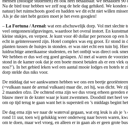
mensen (biologie studenten) en ook heel betaalbaar. we betaalden 90 do
Na de bird tour hebben we zelf nog de hele dag gehiked. We konden da
natuur) het ruimschoots goed en hadden we dit echt niet willen misse
Als je die niet hebt gezien moet je het even googlen!
–
La Fortuna / Arenal:
wat een afschuwelijk dorp. Vol met slechte to
veel ontgonnen/afgravingen, waardoor het overal instort. En kunstmatige
kleine stukjes, en verpest. Je kunt voor 40 dollar per persoon op een
echt in geïnteresseerd zijn. Hotel complex was erg groot. Er stond in 
planten tussen de huisjes in stonden. er was niet echt een tuin bij. H
luidruchtige amerikaanse studenten, en het ontbijt was direct ook s
We hebben er dus wel erg goed geslapen. Al met al waren de voorzienin
stond in de kamer ook dat je een boete moest betalen als er een vlek
nou?’). In het gebied leken wel een aantal mooie lodges en hotels te z
dorp stelde dus niks voor.
De middag dat we aankwamen hebben we ons een beetje georiënteerd. 
(=vulkaan naast de arenal vulkaan) maar die, zei hij, was dicht. We zi
2 maanden ofzo. De ochtend erna zijn we dus vroeg erheen gereden en
blauw meer in de krater waar je kunt zwemmen. Doodstil met heel veel
om op tijd terug te gaan want het is supersteil en ’s middags begint h
De dag erna zijn we naar de waterval gegaan, wat erg leuk is als je ’
rond 11 uur, toen wij gelukkig weer onderweg naar boven waren, kwame
om te doen, maar wel vroeg, en alleen er in gaan als er geen grote bus