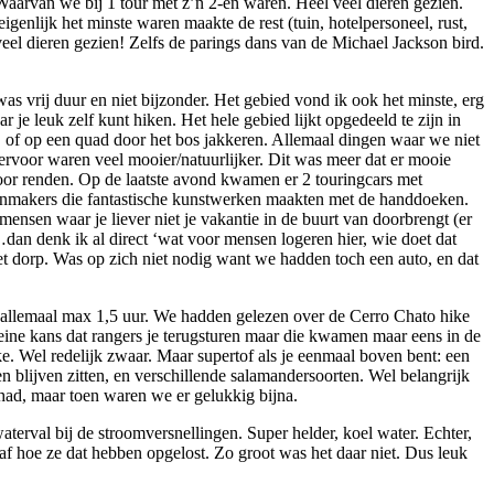
. Waarvan we bij 1 tour met z’n 2-en waren. Heel veel dieren gezien.
nlijk het minste waren maakte de rest (tuin, hotelpersoneel, rust,
eel dieren gezien! Zelfs de parings dans van de Michael Jackson bird.
as vrij duur en niet bijzonder. Het gebied vond ik ook het minste, erg
 je leuk zelf kunt hiken. Het hele gebied lijkt opgedeeld te zijn in
en, of op een quad door het bos jakkeren. Allemaal dingen waar we niet
s ervoor waren veel mooier/natuurlijker. Dit was meer dat er mooie
r door renden. Op de laatste avond kwamen er 2 touringcars met
hoonmakers die fantastische kunstwerken maakten met de handdoeken.
ensen waar je liever niet je vakantie in de buurt van doorbrengt (er
dan denk ik al direct ‘wat voor mensen logeren hier, wie doet dat
 het dorp. Was op zich niet nodig want we hadden toch een auto, en dat
 allemaal max 1,5 uur. We hadden gelezen over de Cerro Chato hike
kleine kans dat rangers je terugsturen maar die kwamen maar eens in de
. Wel redelijk zwaar. Maar supertof als je eenmaal boven bent: een
 blijven zitten, en verschillende salamandersoorten. Wel belangrijk
gehad, maar toen waren we er gelukkig bijna.
terval bij de stroomversnellingen. Super helder, koel water. Echter,
f hoe ze dat hebben opgelost. Zo groot was het daar niet. Dus leuk