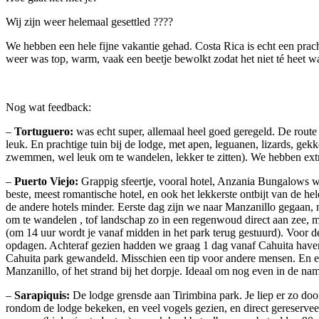
Wij zijn weer helemaal gesettled ????
We hebben een hele fijne vakantie gehad. Costa Rica is echt een prach
weer was top, warm, vaak een beetje bewolkt zodat het niet té heet wa
Nog wat feedback:
–
Tortuguero:
was echt super, allemaal heel goed geregeld. De route
leuk. En prachtige tuin bij de lodge, met apen, leguanen, lizards, gekk
zwemmen, wel leuk om te wandelen, lekker te zitten). We hebben ext
–
Puerto Viejo:
Grappig sfeertje, vooral hotel, Anzania Bungalows was 
beste, meest romantische hotel, en ook het lekkerste ontbijt van de h
de andere hotels minder. Eerste dag zijn we naar Manzanillo gegaan, m
om te wandelen , tof landschap zo in een regenwoud direct aan zee, 
(om 14 uur wordt je vanaf midden in het park terug gestuurd). Voor
opdagen. Achteraf gezien hadden we graag 1 dag vanaf Cahuita haven (
Cahuita park gewandeld. Misschien een tip voor andere mensen. En ei
Manzanillo, of het strand bij het dorpje. Ideaal om nog even in de na
–
Sarapiquis:
De lodge grensde aan Tirimbina park. Je liep er zo d
rondom de lodge bekeken, en veel vogels gezien, en direct gereservee