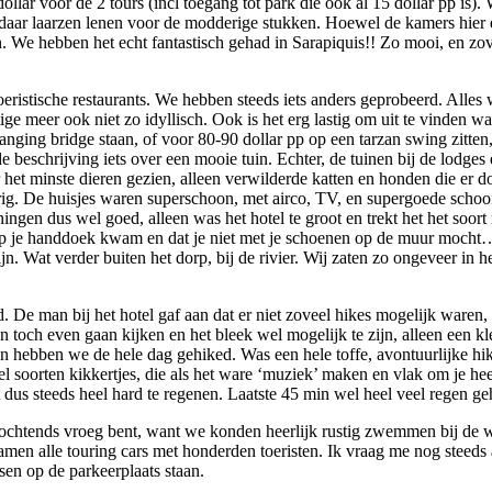
llar voor de 2 tours (incl toegang tot park die ook al 15 dollar pp is)
ar laarzen lenen voor de modderige stukken. Hoewel de kamers hier eige
n. We hebben het echt fantastisch gehad in Sarapiquis!! Zo mooi, en zov
eristische restaurants. We hebben steeds iets anders geprobeerd. Alles w
 meer ook niet zo idyllisch. Ook is het erg lastig om uit te vinden waar
 hanging bridge staan, of voor 80-90 dollar pp op een tarzan swing zitt
de beschrijving iets over een mooie tuin. Echter, de tuinen bij de lodge
ier het minste dieren gezien, alleen verwilderde katten en honden die e
merig. De huisjes waren superschoon, met airco, TV, en supergoede sc
gen dus wel goed, alleen was het hotel te groot en trekt het het soort m
 op je handdoek kwam en dat je niet met je schoenen op de muur mocht…
ijn. Wat verder buiten het dorp, bij de rivier. Wij zaten zo ongeveer in
De man bij het hotel gaf aan dat er niet zoveel hikes mogelijk waren,
jn toch even gaan kijken en het bleek wel mogelijk te zijn, alleen een 
 hebben we de hele dag gehiked. Was een hele toffe, avontuurlijke hike
 soorten kikkertjes, die als het ware ‘muziek’ maken en vlak om je heen
et dus steeds heel hard te regenen. Laatste 45 min wel heel veel regen 
s ochtends vroeg bent, want we konden heerlijk rustig zwemmen bij de wa
n alle touring cars met honderden toeristen. Ik vraag me nog steeds a
sen op de parkeerplaats staan.