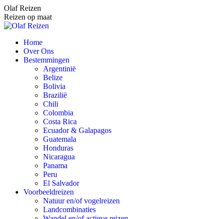
Spring
Olaf Reizen
naar
Reizen op maat
content
Home
Over Ons
Bestemmingen
Argentinië
Belize
Bolivia
Brazilië
Chili
Colombia
Costa Rica
Ecuador & Galapagos
Guatemala
Honduras
Nicaragua
Panama
Peru
El Salvador
Voorbeeldreizen
Natuur en/of vogelreizen
Landcombinaties
Wandel en/of actieve reizen