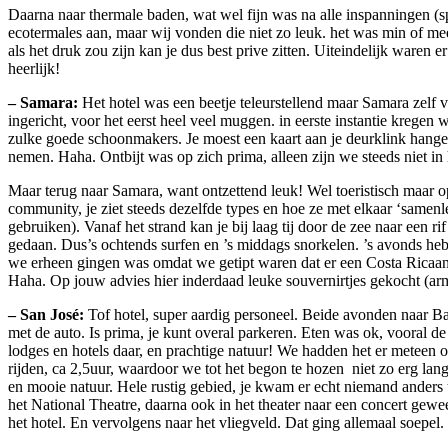
Daarna naar thermale baden, wat wel fijn was na alle inspanningen (s
ecotermales aan, maar wij vonden die niet zo leuk. het was min of me
als het druk zou zijn kan je dus best prive zitten. Uiteindelijk waren
heerlijk!
– Samara:
Het hotel was een beetje teleurstellend maar Samara zelf v
ingericht, voor het eerst heel veel muggen. in eerste instantie kre
zulke goede schoonmakers. Je moest een kaart aan je deurklink hange
nemen. Haha. Ontbijt was op zich prima, alleen zijn we steeds niet in
Maar terug naar Samara, want ontzettend leuk! Wel toeristisch maar op
community, je ziet steeds dezelfde types en hoe ze met elkaar ‘samen
gebruiken). Vanaf het strand kan je bij laag tij door de zee naar een 
gedaan. Dus’s ochtends surfen en ’s middags snorkelen. ’s avonds hebb
we erheen gingen was omdat we getipt waren dat er een Costa Ricaanse
Haha. Op jouw advies hier inderdaad leuke souvernirtjes gekocht (ar
– San José:
Tof hotel, super aardig personeel. Beide avonden naar Ba
met de auto. Is prima, je kunt overal parkeren. Eten was ok, vooral d
lodges en hotels daar, en prachtige natuur! We hadden het er meteen o
rijden, ca 2,5uur, waardoor we tot het begon te hozen niet zo erg la
en mooie natuur. Hele rustig gebied, je kwam er echt niemand anders
het National Theatre, daarna ook in het theater naar een concert gew
het hotel. En vervolgens naar het vliegveld. Dat ging allemaal soepel. 