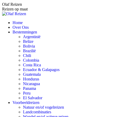
Spring
Olaf Reizen
naar
Reizen op maat
content
Home
Over Ons
Bestemmingen
Argentinië
Belize
Bolivia
Brazilië
Chili
Colombia
Costa Rica
Ecuador & Galapagos
Guatemala
Honduras
Nicaragua
Panama
Peru
El Salvador
Voorbeeldreizen
Natuur en/of vogelreizen
Landcombinaties
Wandel en/of actieve reizen