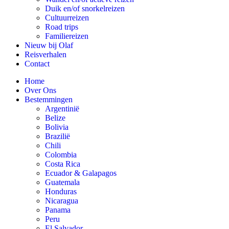
Duik en/of snorkelreizen
Cultuurreizen
Road trips
Familiereizen
Nieuw bij Olaf
Reisverhalen
Contact
Home
Over Ons
Bestemmingen
Argentinië
Belize
Bolivia
Brazilië
Chili
Colombia
Costa Rica
Ecuador & Galapagos
Guatemala
Honduras
Nicaragua
Panama
Peru
El Salvador