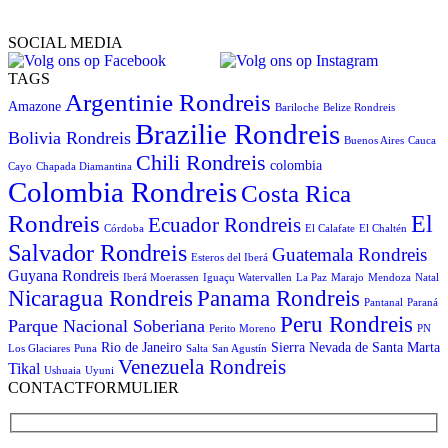
SOCIAL MEDIA
TAGS
Argentinie Rondreis
Amazone
Bariloche
Belize Rondreis
Brazilie Rondreis
Bolivia Rondreis
Buenos Aires
Cauca
Chili Rondreis
colombia
Cayo
Chapada Diamantina
Colombia Rondreis
Costa Rica
Rondreis
El
Ecuador Rondreis
Córdoba
El Calafate
El Chaltén
Salvador Rondreis
Guatemala Rondreis
Esteros del Iberá
Guyana Rondreis
Iberá Moerassen
Iguaçu Watervallen
La Paz
Marajo
Mendoza
Natal
Panama Rondreis
Nicaragua Rondreis
Pantanal
Paraná
Peru Rondreis
Parque Nacional Soberiana
Perito Moreno
PN
Rio de Janeiro
Sierra Nevada de Santa Marta
Los Glaciares
Puna
Salta
San Agustín
Venezuela Rondreis
Tikal
Ushuaia
Uyuni
CONTACTFORMULIER