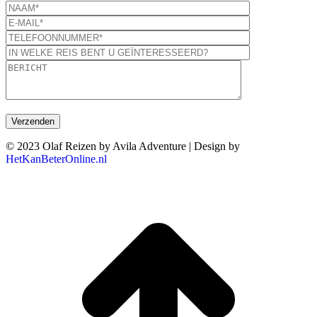
© 2023 Olaf Reizen by Avila Adventure | Design by
HetKanBeterOnline.nl
T
n
b