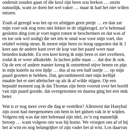
onderuit zouden gaan of die knol zijn been zou breken … onzin
natuurlijk, want ze doen het wel vaker … maar ik had het niet willen
missen.
Zoals al gezegd was het op en afstijgen geen pretje … en dan zat
mijn voet ook nog eens niet lekker in de stijgbeugel, zo’n helemaal
gesloten ding (om je voet tegen rotsen te beschermen en dat was af
en toe ook wel nodig) die net iets te smal was voor mijn voet, dus
relatief weinig steun. Ik moest mijn been zo hoog opgooien dat ik 1
keer aan de andere kant over de kop van het paard weer naar
beneden kukelde. En een keer kreeg ik mijn been er niet overheen,
zodat ik er weer afkukelde. Ja lachen jullie maar … dat doe ik ook.
Op de een of andere manier kreeg ik ontzettend stijve benen en pijn
in mijn knieën na een tijdje … dus al na een half uurtje … op mijn
paard gezeten te hebben. Dat, gecombineerd met mijn leeftijd
maakte het er niet atletischer op als ik af wilde stijgen. Op een
bepaald moment zag ik dat Thomas zijn been vooruit over het hoofd
van zijn paard gooide, dat overgenomen en daarna ging het een stuk
beter.
Wat is er nog meer over die dag te vertellen? Allereerst dat Hanybal
zijn zoon had meegenomen om hem in het gidsen vak in te wijden.
Volgens mij was dat niet helemaal zijn stiel, zo’n erg mannelijk
beroep … want volgens ons was hij homo. We vroegen ons af of hij
het al wist en nog belangrijker of zijn vader het al wist. Los daarvan