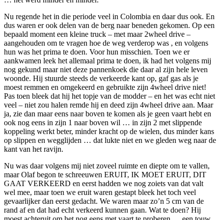
Nu regende het in die periode veel in Colombia en daar dus ook. En
dus waren er ook delen van de berg naar beneden gekomen. Op een
bepaald moment een kleine truck – met maar 2wheel drive –
aangehouden om te vragen hoe de weg verderop was , en volgens
hun was het prima te doen. Voor hun misschien. Toen we er
aankwamen leek het allemaal prima te doen, ik had het volgens mij
nog gekund maar niet deze pannenkoek die daar al zijn hele leven
woonde. Hij stuurde steeds de verkeerde kant op, gaf gas als je
moest remmen en omgekeerd en gebruikte zijn 4wheel drive niet!
Pas toen bleek dat hij het topje van de modder – en het was echt niet
veel – niet zou halen remde hij en deed zijn 4wheel drive aan. Maar
ja, zie dan maar eens naar boven te komen als je geen vaart hebt en
ook nog eens in zijn 1 naar boven wil … in zijn 2 met slippende
koppeling werkt beter, minder kracht op de wielen, dus minder kans
op slippen en wegglijden … dat lukte niet en we gleden weg naar de
kant van het ravijn.
Nu was daar volgens mij niet zoveel ruimte en diepte om te vallen,
maar Olaf begon te schreeuwen ERUIT, IK MOET ERUIT, DIT
GAAT VERKEERD en eerst hadden we nog zoiets van dat valt
wel mee, maar toen we eruit waren gestapt bleek het toch veel
gevaarlijker dan eerst gedacht. We waren maar zo’n 5 cm van de
rand af en dat had echt verkeerd kunnen gaan. Wat te doen? Hij
moest achteruit om het nog eens met vaart te proberen … een touw