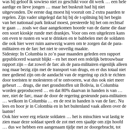
was hij geloof ik sowieso niet zo geschikt voor dit werk … een hele
aardige en lieve jongen … maar het buskruit had hij niet
uitgevonden. De eerste dag moest hij vooruit om 2 extra paarden te
regelen. Zijn vader uitgelegd dat hij bij de t-splitsing bij het begin
van het nationaal park linksaf moest, presteerde hij het om rechtsaf
te gaan … zoals we daar aangekomen hoorde van de dame die daar
een soort kioskje runde met drankjes. Voor ons een uitgelezen kans
om even te rusten en wat te drinken en te babbelen met de soldaten
die ook hier weer ruim aanwezig waren om te zorgen dat de para-
militairen en de farc het niet te onveilig maakte.
Sidestep: In Columbia is zo’n paar maanden geleden een rapport
gepubliceerd waaruit blijkt – en het moet een redelijk betrouwbaar
rapport zijn – dat zowel de farc als de para-militairen eigenlijk alleen
nog maar bezig zijn met de transport van drugs, en er dus totaal niet
mee gediend zijn om de aandacht van de regering op zich te richten
door toeristen te molesteren of te ontvoeren, wat dus ook niet meer
gebeurt … drugs, die met grondstoffen uit Bolivia, in Columbia
worden geproduceerd … en dat 80% daarvan in handen is van …
nee, niet de farc, maar de door de regering gesteunde para-militairen
… welkom in Columbia … en de rest in handen is van de farc. Nu
lees en hoor je in Colombia en in het buitenland vaak alleen over de
laatste!
Ook hier weer erg relaxte soldaten … het is misschien wat lastig te
zien maar deze soldaat speelt de zot met een sjaaltje om zijn hoofd
… dus we hebben een aangenaam tijdje met ze doorgebracht, tot