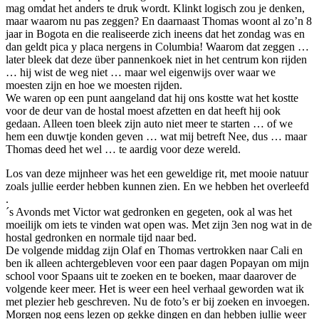
mag omdat het anders te druk wordt. Klinkt logisch zou je denken,
maar waarom nu pas zeggen? En daarnaast Thomas woont al zo’n 8
jaar in Bogota en die realiseerde zich ineens dat het zondag was en
dan geldt pica y placa nergens in Columbia! Waarom dat zeggen …
later bleek dat deze über pannenkoek niet in het centrum kon rijden
… hij wist de weg niet … maar wel eigenwijs over waar we
moesten zijn en hoe we moesten rijden.
We waren op een punt aangeland dat hij ons kostte wat het kostte
voor de deur van de hostal moest afzetten en dat heeft hij ook
gedaan. Alleen toen bleek zijn auto niet meer te starten … of we
hem een duwtje konden geven … wat mij betreft Nee, dus … maar
Thomas deed het wel … te aardig voor deze wereld.
Los van deze mijnheer was het een geweldige rit, met mooie natuur
zoals jullie eerder hebben kunnen zien. En we hebben het overleefd
.
´s Avonds met Victor wat gedronken en gegeten, ook al was het
moeilijk om iets te vinden wat open was. Met zijn 3en nog wat in de
hostal gedronken en normale tijd naar bed.
De volgende middag zijn Olaf en Thomas vertrokken naar Cali en
ben ik alleen achtergebleven voor een paar dagen Popayan om mijn
school voor Spaans uit te zoeken en te boeken, maar daarover de
volgende keer meer. Het is weer een heel verhaal geworden wat ik
met plezier heb geschreven. Nu de foto’s er bij zoeken en invoegen.
Morgen nog eens lezen op gekke dingen en dan hebben jullie weer