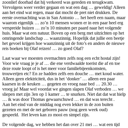
zoonlief doorhad dat hij verkeerd was gereden en terugkwam.
Vervolgens weer verder gegaan en wat een dag … geweldig! Alleen
aan het eind wat regen, maar dat mocht de pret niet drukken. De
eerste overnachting was in San Antonio … het heeft een naam, maar
waarom eigenlijk … zo’n 10 mensen wonen er in een paar heel erg
verspreide huizen … zo’n 10 minuten per paard naar het volgende
huis. Maar wat een natuur. Boven op een berg met uitzichten op het
omringende landschap … waanzinnig. Hopelijk dat jullie een beetje
het gevoel krijgen hoe waanzinnig uit de foto’s en anders de nieuwe
reis boeken bij Olaf reizen! … zo goed Olaf?
Laat waar we moesten overnachten zelfs nog een echt hostal zijn!
Voor wie vraag je je af … die ene verdwaalde toerist die af en toe
deze route loopt of is het meer voor familiebijeenkomsten,
trouwerijen etc? En ze hadden zelfs een douche … met koud water.
Alleen geen elektriciteit, dus in het ‘donker’ … alleen een paar
kaarsen in de keuken … gegeten en vroeg naar bed … 20.30 …
vroeg ja! Maar wel voordat we gingen slapen Olaf verboden … we
sliepen met zijn 3en op 1 kamer … te snurken. Niet dat dat wat hielp
… ik was door Thomas gewaarschuwd … en dat was terecht .
Aan het eind van de middag nog even lekker in de zon buiten
gezeten en met de net geboren pauw (nog geen week oud)
gespeeld. Het leven kan zo mooi en simpel zijn.
De volgende dag, we hebben het dan over 21 mei … wat een tijd