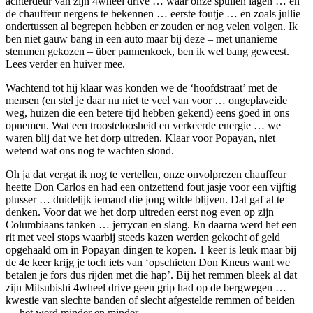
achterdeur van zijn 4wheel drive … waar onze spullen lagen … en
de chauffeur nergens te bekennen … eerste foutje … en zoals jullie
ondertussen al begrepen hebben er zouden er nog velen volgen. Ik
ben niet gauw bang in een auto maar bij deze – met unanieme
stemmen gekozen – über pannenkoek, ben ik wel bang geweest.
Lees verder en huiver mee.
Wachtend tot hij klaar was konden we de ‘hoofdstraat’ met de
mensen (en stel je daar nu niet te veel van voor … ongeplaveide
weg, huizen die een betere tijd hebben gekend) eens goed in ons
opnemen. Wat een troosteloosheid en verkeerde energie … we
waren blij dat we het dorp uitreden. Klaar voor Popayan, niet
wetend wat ons nog te wachten stond.
Oh ja dat vergat ik nog te vertellen, onze onvolprezen chauffeur
heette Don Carlos en had een ontzettend fout jasje voor een vijftig
plusser … duidelijk iemand die jong wilde blijven. Dat gaf al te
denken. Voor dat we het dorp uitreden eerst nog even op zijn
Columbiaans tanken … jerrycan en slang. En daarna werd het een
rit met veel stops waarbij steeds kazen werden gekocht of geld
opgehaald om in Popayan dingen te kopen. 1 keer is leuk maar bij
de 4e keer krijg je toch iets van ‘opschieten Don Kneus want we
betalen je fors dus rijden met die hap’. Bij het remmen bleek al dat
zijn Mitsubishi 4wheel drive geen grip had op de bergwegen …
kwestie van slechte banden of slecht afgestelde remmen of beiden
… het werd minder en minder.