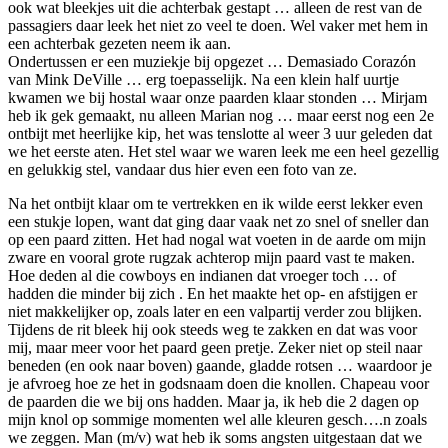
ook wat bleekjes uit die achterbak gestapt … alleen de rest van de
passagiers daar leek het niet zo veel te doen. Wel vaker met hem in
een achterbak gezeten neem ik aan.
Ondertussen er een muziekje bij opgezet … Demasiado Corazón
van Mink DeVille … erg toepasselijk. Na een klein half uurtje
kwamen we bij hostal waar onze paarden klaar stonden … Mirjam
heb ik gek gemaakt, nu alleen Marian nog … maar eerst nog een 2e
ontbijt met heerlijke kip, het was tenslotte al weer 3 uur geleden dat
we het eerste aten. Het stel waar we waren leek me een heel gezellig
en gelukkig stel, vandaar dus hier even een foto van ze.
Na het ontbijt klaar om te vertrekken en ik wilde eerst lekker even
een stukje lopen, want dat ging daar vaak net zo snel of sneller dan
op een paard zitten. Het had nogal wat voeten in de aarde om mijn
zware en vooral grote rugzak achterop mijn paard vast te maken.
Hoe deden al die cowboys en indianen dat vroeger toch … of
hadden die minder bij zich . En het maakte het op- en afstijgen er
niet makkelijker op, zoals later en een valpartij verder zou blijken.
Tijdens de rit bleek hij ook steeds weg te zakken en dat was voor
mij, maar meer voor het paard geen pretje. Zeker niet op steil naar
beneden (en ook naar boven) gaande, gladde rotsen … waardoor je
je afvroeg hoe ze het in godsnaam doen die knollen. Chapeau voor
de paarden die we bij ons hadden. Maar ja, ik heb die 2 dagen op
mijn knol op sommige momenten wel alle kleuren gesch….n zoals
we zeggen. Man (m/v) wat heb ik soms angsten uitgestaan dat we