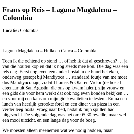
Frans op Reis – Laguna Magdalena –
Colombia
Locatie:
Colombia
Laguna Magdalena – Huila en Cauca – Colombia
Toen ik die ochtend op stond … of heb ik dat al geschreven? … ja
van die houten kop en dat ik nog steeds mee kon. Die dag was een
reis dag. Eerst nog even een ander hostal in de buurt bekeken,
onderweg gestopt bij Mandiyoca … standaard foutje van me moet
dus Mandiyaco zijn, zodat Thomas & Olaf en Victor (de hostal
eigenaar uit San Agustin, die ons op kwam halen), zijn vrouw en
een gids die voor hem werkt dat ook nog even konden bekijken …
en voor mij een kans om mijn gidskwaliteiten te testen . En na een
lunch van heerlijk gerookte forel en een diner van pizza in een
verder leeg hostal vroeg naar bed, nadat ik mijn spullen had
uitgezocht. De volgende dag was het om 05.30 reveille, maar wel
een mooi uitzicht, en een lange dag voor de boeg.
We moesten alleen meenemen wat we nodig hadden, maar