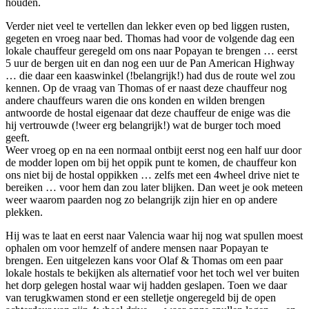
houden.
Verder niet veel te vertellen dan lekker even op bed liggen rusten,
gegeten en vroeg naar bed. Thomas had voor de volgende dag een
lokale chauffeur geregeld om ons naar Popayan te brengen … eerst
5 uur de bergen uit en dan nog een uur de Pan American Highway
… die daar een kaaswinkel (!belangrijk!) had dus de route wel zou
kennen. Op de vraag van Thomas of er naast deze chauffeur nog
andere chauffeurs waren die ons konden en wilden brengen
antwoorde de hostal eigenaar dat deze chauffeur de enige was die
hij vertrouwde (!weer erg belangrijk!) wat de burger toch moed
geeft.
Weer vroeg op en na een normaal ontbijt eerst nog een half uur door
de modder lopen om bij het oppik punt te komen, de chauffeur kon
ons niet bij de hostal oppikken … zelfs met een 4wheel drive niet te
bereiken … voor hem dan zou later blijken. Dan weet je ook meteen
weer waarom paarden nog zo belangrijk zijn hier en op andere
plekken.
Hij was te laat en eerst naar Valencia waar hij nog wat spullen moest
ophalen om voor hemzelf of andere mensen naar Popayan te
brengen. Een uitgelezen kans voor Olaf & Thomas om een paar
lokale hostals te bekijken als alternatief voor het toch wel ver buiten
het dorp gelegen hostal waar wij hadden geslapen. Toen we daar
van terugkwamen stond er een stelletje ongeregeld bij de open