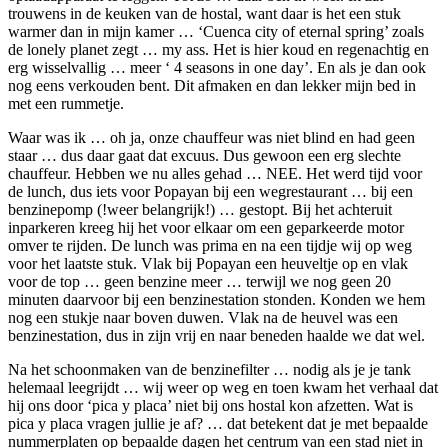
trouwens in de keuken van de hostal, want daar is het een stuk
warmer dan in mijn kamer … ‘Cuenca city of eternal spring’ zoals
de lonely planet zegt … my ass. Het is hier koud en regenachtig en
erg wisselvallig … meer ‘ 4 seasons in one day’. En als je dan ook
nog eens verkouden bent. Dit afmaken en dan lekker mijn bed in
met een rummetje.
Waar was ik … oh ja, onze chauffeur was niet blind en had geen
staar … dus daar gaat dat excuus. Dus gewoon een erg slechte
chauffeur. Hebben we nu alles gehad … NEE. Het werd tijd voor
de lunch, dus iets voor Popayan bij een wegrestaurant … bij een
benzinepomp (!weer belangrijk!) … gestopt. Bij het achteruit
inparkeren kreeg hij het voor elkaar om een geparkeerde motor
omver te rijden. De lunch was prima en na een tijdje wij op weg
voor het laatste stuk. Vlak bij Popayan een heuveltje op en vlak
voor de top … geen benzine meer … terwijl we nog geen 20
minuten daarvoor bij een benzinestation stonden. Konden we hem
nog een stukje naar boven duwen. Vlak na de heuvel was een
benzinestation, dus in zijn vrij en naar beneden haalde we dat wel.
Na het schoonmaken van de benzinefilter … nodig als je je tank
helemaal leegrijdt … wij weer op weg en toen kwam het verhaal dat
hij ons door ‘pica y placa’ niet bij ons hostal kon afzetten. Wat is
pica y placa vragen jullie je af? … dat betekent dat je met bepaalde
nummerplaten op bepaalde dagen het centrum van een stad niet in