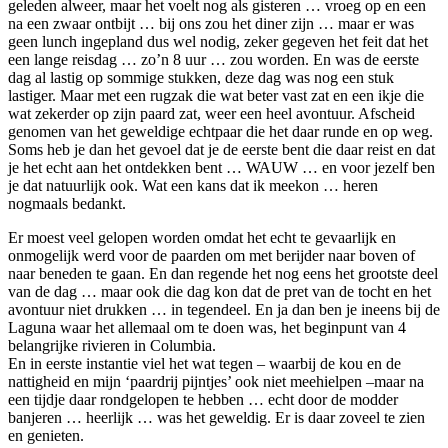
geleden alweer, maar het voelt nog als gisteren … vroeg op en een
na een zwaar ontbijt … bij ons zou het diner zijn … maar er was
geen lunch ingepland dus wel nodig, zeker gegeven het feit dat het
een lange reisdag … zo’n 8 uur … zou worden. En was de eerste
dag al lastig op sommige stukken, deze dag was nog een stuk
lastiger. Maar met een rugzak die wat beter vast zat en een ikje die
wat zekerder op zijn paard zat, weer een heel avontuur. Afscheid
genomen van het geweldige echtpaar die het daar runde en op weg.
Soms heb je dan het gevoel dat je de eerste bent die daar reist en dat
je het echt aan het ontdekken bent … WAUW … en voor jezelf ben
je dat natuurlijk ook. Wat een kans dat ik meekon … heren
nogmaals bedankt.
Er moest veel gelopen worden omdat het echt te gevaarlijk en
onmogelijk werd voor de paarden om met berijder naar boven of
naar beneden te gaan. En dan regende het nog eens het grootste deel
van de dag … maar ook die dag kon dat de pret van de tocht en het
avontuur niet drukken … in tegendeel. En ja dan ben je ineens bij de
Laguna waar het allemaal om te doen was, het beginpunt van 4
belangrijke rivieren in Columbia.
En in eerste instantie viel het wat tegen – waarbij de kou en de
nattigheid en mijn ‘paardrij pijntjes’ ook niet meehielpen –maar na
een tijdje daar rondgelopen te hebben … echt door de modder
banjeren … heerlijk … was het geweldig. Er is daar zoveel te zien
en genieten.