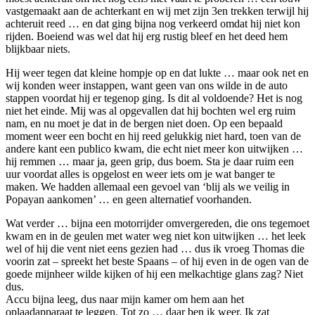
vastgemaakt aan de achterkant en wij met zijn 3en trekken terwijl hij
achteruit reed … en dat ging bijna nog verkeerd omdat hij niet kon
rijden. Boeiend was wel dat hij erg rustig bleef en het deed hem
blijkbaar niets.
Hij weer tegen dat kleine hompje op en dat lukte … maar ook net en
wij konden weer instappen, want geen van ons wilde in de auto
stappen voordat hij er tegenop ging. Is dit al voldoende? Het is nog
niet het einde. Mij was al opgevallen dat hij bochten wel erg ruim
nam, en nu moet je dat in de bergen niet doen. Op een bepaald
moment weer een bocht en hij reed gelukkig niet hard, toen van de
andere kant een publico kwam, die echt niet meer kon uitwijken …
hij remmen … maar ja, geen grip, dus boem. Sta je daar ruim een
uur voordat alles is opgelost en weer iets om je wat banger te
maken. We hadden allemaal een gevoel van ‘blij als we veilig in
Popayan aankomen’ … en geen alternatief voorhanden.
Wat verder … bijna een motorrijder omvergereden, die ons tegemoet
kwam en in de geulen met water weg niet kon uitwijken … het leek
wel of hij die vent niet eens gezien had … dus ik vroeg Thomas die
voorin zat – spreekt het beste Spaans – of hij even in de ogen van de
goede mijnheer wilde kijken of hij een melkachtige glans zag? Niet
dus.
Accu bijna leeg, dus naar mijn kamer om hem aan het
oplaadapparaat te leggen. Tot zo … daar ben ik weer. Ik zat