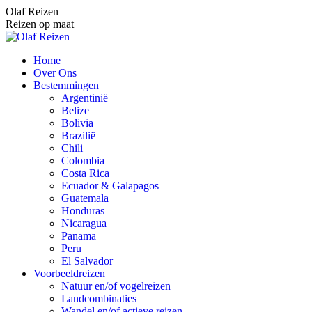
Spring
Olaf Reizen
naar
Reizen op maat
content
Home
Over Ons
Bestemmingen
Argentinië
Belize
Bolivia
Brazilië
Chili
Colombia
Costa Rica
Ecuador & Galapagos
Guatemala
Honduras
Nicaragua
Panama
Peru
El Salvador
Voorbeeldreizen
Natuur en/of vogelreizen
Landcombinaties
Wandel en/of actieve reizen