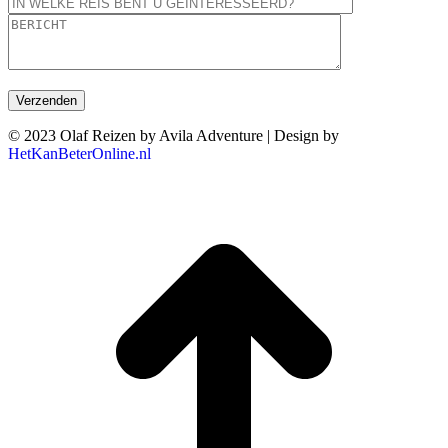
© 2023 Olaf Reizen by Avila Adventure | Design by
HetKanBeterOnline.nl
T
n
b