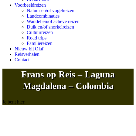
Voorbeeldreizen
Natuur en/of vogelreizen
Landcombinaties
Wandel en/of actieve reizen
Duik en/of snorkelreizen
Cultuurreizen
Road trips
Familiereizen
Nieuw bij Olaf
Reisverhalen
Contact
Frans op Reis – Laguna
Magdalena – Colombia
Je bent hier: