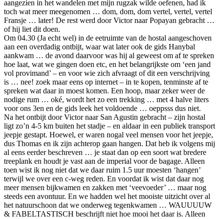
aangezien in het wandelen met mijn rugzak wilde oefenen, had ik
toch wat meer meegenomen … dom, dom, dom vertel, vertel, vertel
Fransje … later! De rest werd door Victor naar Popayan gebracht …
of hij liet dit doen.
Om 04.30 (Ja echt wel) in de eetruimte van de hostal aangeschoven
aan een overdadig ontbijt, waar wat later ook de gids Hanybal
aankwam … de avond daarvoor was hij al geweest om af te spreken
hoe laat, wat we gingen doen etc, en het belangrijkste om ‘een jand
vol provimand’ – en voor wie zich afvraagt of dit een verschrijving
is … nee! zoek maar eens op internet – in te kopen, tenminste af te
spreken wat daar in moest komen. Een hoop, maar zeker weer de
nodige rum … oké, wordt het zo een trekking … met 4 halve liters
voor ons 3en en de gids leek het voldoende … oeppsss dus niet.
Na het ontbijt door Victor naar San Agustin gebracht – zijn hostal
ligt zo’n 4-5 km buiten het stadje – en aldaar in een publiek transport
jeepje gestapt. Hoewel, er waren nogal veel mensen voor het jeepje,
dus Thomas en ik zijn achterop gaan hangen. Dat heb ik volgens mij
al eens eerder beschreven … je staat dan op een soort wat bredere
treeplank en houdt je vast aan de imperial voor de bagage. Alleen
toen wist ik nog niet dat we daar ruim 1.5 uur moesten ‘hangen’
terwijl we over een c-weg reden. En voordat ik wist dat daar nog
meer mensen bijkwamen en zakken met ‘veevoeder’ … maar nog
steeds een avontuur. En we hadden wel het mooiste uitzicht over al
het natuurschoon dat we onderweg tegenkwamen … WAUUUUW
& FABELTASTISCH beschrijft niet hoe mooi het daar is. Alleen