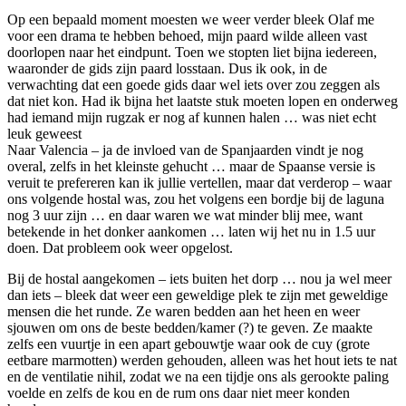
Op een bepaald moment moesten we weer verder bleek Olaf me
voor een drama te hebben behoed, mijn paard wilde alleen vast
doorlopen naar het eindpunt. Toen we stopten liet bijna iedereen,
waaronder de gids zijn paard losstaan. Dus ik ook, in de
verwachting dat een goede gids daar wel iets over zou zeggen als
dat niet kon. Had ik bijna het laatste stuk moeten lopen en onderweg
had iemand mijn rugzak er nog af kunnen halen … was niet echt
leuk geweest
Naar Valencia – ja de invloed van de Spanjaarden vindt je nog
overal, zelfs in het kleinste gehucht … maar de Spaanse versie is
veruit te prefereren kan ik jullie vertellen, maar dat verderop – waar
ons volgende hostal was, zou het volgens een bordje bij de laguna
nog 3 uur zijn … en daar waren we wat minder blij mee, want
betekende in het donker aankomen … laten wij het nu in 1.5 uur
doen. Dat probleem ook weer opgelost.
Bij de hostal aangekomen – iets buiten het dorp … nou ja wel meer
dan iets – bleek dat weer een geweldige plek te zijn met geweldige
mensen die het runde. Ze waren bedden aan het heen en weer
sjouwen om ons de beste bedden/kamer (?) te geven. Ze maakte
zelfs een vuurtje in een apart gebouwtje waar ook de cuy (grote
eetbare marmotten) werden gehouden, alleen was het hout iets te nat
en de ventilatie nihil, zodat we na een tijdje ons als gerookte paling
voelde en zelfs de kou en de rum ons daar niet meer konden