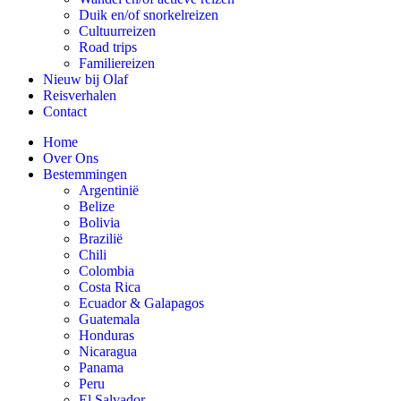
Duik en/of snorkelreizen
Cultuurreizen
Road trips
Familiereizen
Nieuw bij Olaf
Reisverhalen
Contact
Home
Over Ons
Bestemmingen
Argentinië
Belize
Bolivia
Brazilië
Chili
Colombia
Costa Rica
Ecuador & Galapagos
Guatemala
Honduras
Nicaragua
Panama
Peru
El Salvador