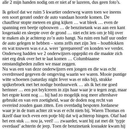
alle 2 mijn handen nodig om er niet af te lazeren, dus geen foto’s.
Ik geloof dat we ruim 5 kwartier onderweg waren toen we ineens
een soort geratel onder de auto vandaan hoorde komen. De
chauffeur stopte meteen en ging kijken … wat bleek … even de
spanning een beetje opbouwen … de benzinetank was aan een kant
losgeraakt en sleepte over de grond … niet echt iets om je blij over
te maken als je achterop zo’n auto hangt. Na ruim een half uur onder
de auto gelegen te hebben – soms zelfs met zijn 3en – houtblokken
en wat touwen was e.e.a. weer ‘gerepareerd’ en konden we verder.
Onderweg hadden we 2 onderwijzers opgepikt en die maakte zich
niet erg druk over het te laat komen … Columbiaanse
omstandigheden zullen we maar zeggen.
Nu was een van deze onderwijzers een jongen en die was echt
overdressed gegeven de omgeving waarin we waren. Mooie puntige
witte schoenen (saturday night fever was er niks bij), strakke
spijkerbroek met het nodige borduurwerk … als ik het me goed
herinner … een pot brylcreem in zijn haar waar je u tegen zegt, maar
het ergste komt nog … hij had zo mogelijk nog meer aftershave
gebruikt en van een zoetigheid, waar de doden nog recht van
overeind zouden gaan zitten. Een overdadig bespoten Jordanese
waar je in de tram achter zit was er echt niets bij. Waren Thomas en
ikzelf daar toch even een potje blij dat wij achterop hingen. Olaf had
het een stuk … nou ja, veel! … zwaarder, want hij zat met dit ‘typje
overdaad’ achterin de jeep. Toen de benzinetank losraakte kwam hij