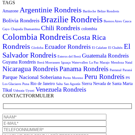
TAGS
Argentinie Rondreis
Amazone
Bariloche
Belize Rondreis
Brazilie Rondreis
Bolivia Rondreis
Buenos Aires
Cauca
Chili Rondreis
colombia
Cayo
Chapada Diamantina
Colombia Rondreis
Costa Rica
Rondreis
El
Ecuador Rondreis
Córdoba
El Calafate
El Chaltén
Salvador Rondreis
Guatemala Rondreis
Esteros del Iberá
Guyana Rondreis
Iberá Moerassen
Iguaçu Watervallen
La Paz
Marajo
Mendoza
Natal
Panama Rondreis
Nicaragua Rondreis
Pantanal
Paraná
Peru Rondreis
Parque Nacional Soberiana
Perito Moreno
PN
Rio de Janeiro
Sierra Nevada de Santa Marta
Los Glaciares
Puna
Salta
San Agustín
Venezuela Rondreis
Tikal
Ushuaia
Uyuni
CONTACTFORMULIER