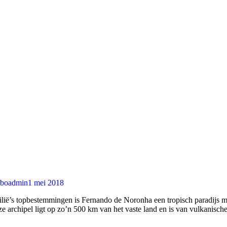
boadmin
1 mei 2018
ië’s topbestemmingen is Fernando de Noronha een tropisch paradijs mid
ze archipel ligt op zo’n 500 km van het vaste land en is van vulkanisch