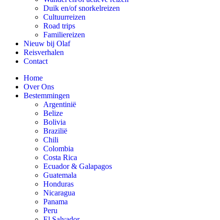
Duik en/of snorkelreizen
Cultuurreizen
Road trips
Familiereizen
Nieuw bij Olaf
Reisverhalen
Contact
Home
Over Ons
Bestemmingen
Argentinië
Belize
Bolivia
Brazilië
Chili
Colombia
Costa Rica
Ecuador & Galapagos
Guatemala
Honduras
Nicaragua
Panama
Peru
El Salvador