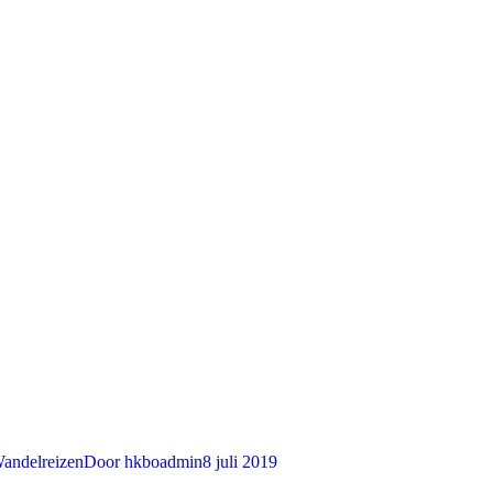
andelreizen
Door
hkboadmin
8 juli 2019