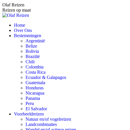
Spring
Olaf Reizen
naar
Reizen op maat
content
Home
Over Ons
Bestemmingen
Argentinië
Belize
Bolivia
Brazilië
Chili
Colombia
Costa Rica
Ecuador & Galapagos
Guatemala
Honduras
Nicaragua
Panama
Peru
El Salvador
Voorbeeldreizen
Natuur en/of vogelreizen
Landcombinaties
Wandel en/of actieve reizen