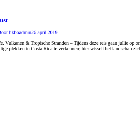
ust
Door
hkboadmin
26 april 2019
 Vulkanen & Tropische Stranden – Tijdens deze reis gaan jullie op ond
tige plekken in Costa Rica te verkennen; hier wisselt het landschap zi