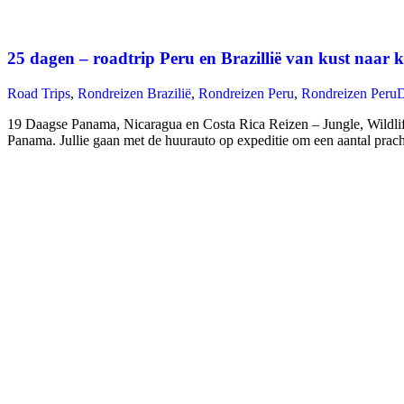
25 dagen – roadtrip Peru en Brazillië van kust naar k
Road Trips
,
Rondreizen Brazilië
,
Rondreizen Peru
,
Rondreizen Peru
19 Daagse Panama, Nicaragua en Costa Rica Reizen – Jungle, Wildlife,
Panama. Jullie gaan met de huurauto op expeditie om een aantal prach