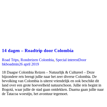
14 dagen – Roadtrip door Colombia
Road Trips
,
Rondreizen Colombia
,
Special interest
Door
hkboadmin
26 april 2019
18 Daagse Colombia Reizen – Natuurlijk & Cultureel – Deze
bijzondere reis brengt jullie naar het zeer diverse Colombia. De
bevolking van Colombia is uiterst vriendelijk en ook beschikt dit
land over een grote hoeveelheid natuurschoon. Jullie reis begint in
Bogotá, waar jullie de stad gaan ontdekken. Daarna gaan jullie naar
de Tatacoa woestijn, het avontuur tegemoet.