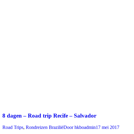
8 dagen – Road trip Recife – Salvador
Road Trips
,
Rondreizen Brazilië
Door
hkboadmin
17 mei 2017