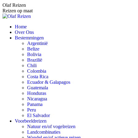
Spring
Olaf Reizen
naar
Reizen op maat
content
Home
Over Ons
Bestemmingen
Argentinië
Belize
Bolivia
Brazilië
Chili
Colombia
Costa Rica
Ecuador & Galapagos
Guatemala
Honduras
Nicaragua
Panama
Peru
El Salvador
Voorbeeldreizen
Natuur en/of vogelreizen
Landcombinaties
Wandel en/of actieve reizen