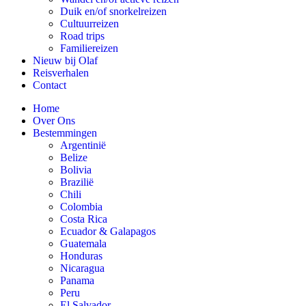
Duik en/of snorkelreizen
Cultuurreizen
Road trips
Familiereizen
Nieuw bij Olaf
Reisverhalen
Contact
Home
Over Ons
Bestemmingen
Argentinië
Belize
Bolivia
Brazilië
Chili
Colombia
Costa Rica
Ecuador & Galapagos
Guatemala
Honduras
Nicaragua
Panama
Peru
El Salvador