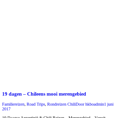
19 dagen – Chileens mooi merengebied
Familiereizen
,
Road Trips
,
Rondreizen Chili
Door
hkboadmin
1 juni
2017
19 Daagse Argentinië & Chili Reizen – Merengebied – Vanuit