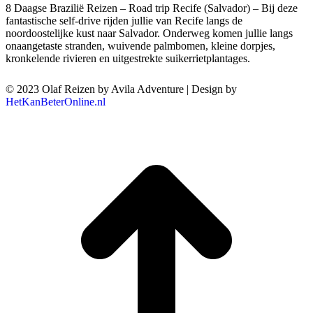
8 Daagse Brazilië Reizen – Road trip Recife (Salvador) – Bij deze
fantastische self-drive rijden jullie van Recife langs de
noordoostelijke kust naar Salvador. Onderweg komen jullie langs
onaangetaste stranden, wuivende palmbomen, kleine dorpjes,
kronkelende rivieren en uitgestrekte suikerrietplantages.
© 2023 Olaf Reizen by Avila Adventure | Design by
HetKanBeterOnline.nl
T
n
b