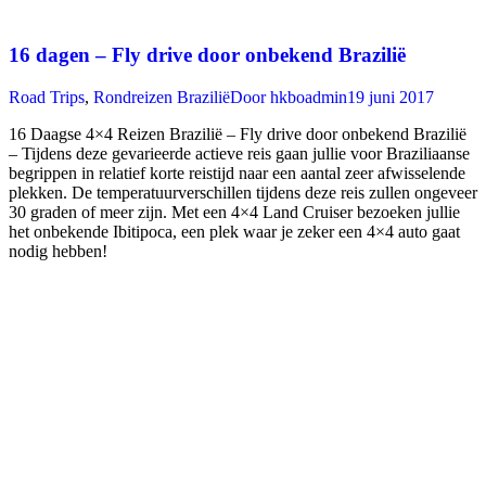
16 dagen – Fly drive door onbekend Brazilië
Road Trips
,
Rondreizen Brazilië
Door
hkboadmin
19 juni 2017
16 Daagse 4×4 Reizen Brazilië – Fly drive door onbekend Brazilië
– Tijdens deze gevarieerde actieve reis gaan jullie voor Braziliaanse
begrippen in relatief korte reistijd naar een aantal zeer afwisselende
plekken. De temperatuurverschillen tijdens deze reis zullen ongeveer
30 graden of meer zijn. Met een 4×4 Land Cruiser bezoeken jullie
het onbekende Ibitipoca, een plek waar je zeker een 4×4 auto gaat
nodig hebben!