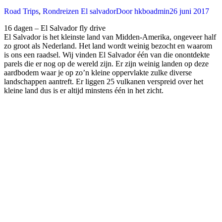
Road Trips
,
Rondreizen El salvador
Door
hkboadmin
26 juni 2017
16 dagen – El Salvador fly drive
El Salvador is het kleinste land van Midden-Amerika, ongeveer half
zo groot als Nederland. Het land wordt weinig bezocht en waarom
is ons een raadsel. Wij vinden El Salvador één van die onontdekte
parels die er nog op de wereld zijn. Er zijn weinig landen op deze
aardbodem waar je op zo’n kleine oppervlakte zulke diverse
landschappen aantreft. Er liggen 25 vulkanen verspreid over het
kleine land dus is er altijd minstens één in het zicht.