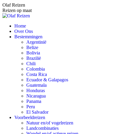
Spring
Olaf Reizen
naar
Reizen op maat
content
Home
Over Ons
Bestemmingen
Argentinië
Belize
Bolivia
Brazilië
Chili
Colombia
Costa Rica
Ecuador & Galapagos
Guatemala
Honduras
Nicaragua
Panama
Peru
El Salvador
Voorbeeldreizen
Natuur en/of vogelreizen
Landcombinaties
Wandel en/of actieve reizen