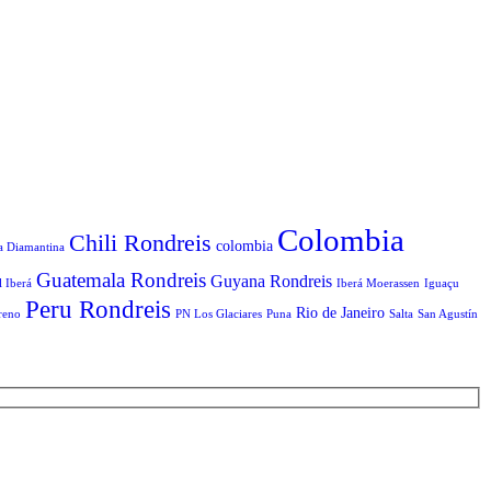
Colombia
Chili Rondreis
colombia
a Diamantina
Guatemala Rondreis
Guyana Rondreis
l Iberá
Iberá Moerassen
Iguaçu
Peru Rondreis
Rio de Janeiro
reno
PN Los Glaciares
Puna
Salta
San Agustín