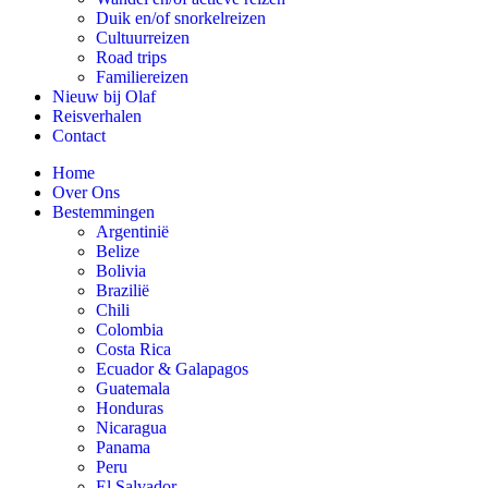
Duik en/of snorkelreizen
Cultuurreizen
Road trips
Familiereizen
Nieuw bij Olaf
Reisverhalen
Contact
Home
Over Ons
Bestemmingen
Argentinië
Belize
Bolivia
Brazilië
Chili
Colombia
Costa Rica
Ecuador & Galapagos
Guatemala
Honduras
Nicaragua
Panama
Peru
El Salvador