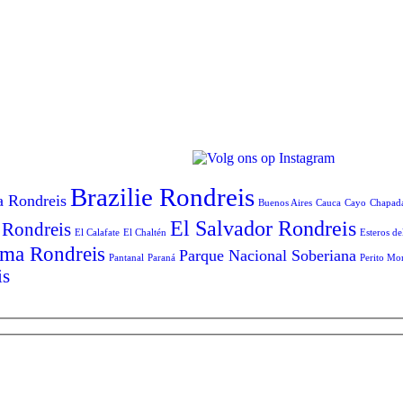
Brazilie Rondreis
a Rondreis
Buenos Aires
Cauca
Cayo
Chapad
El Salvador Rondreis
 Rondreis
El Calafate
El Chaltén
Esteros de
ma Rondreis
Parque Nacional Soberiana
Pantanal
Paraná
Perito Mo
is