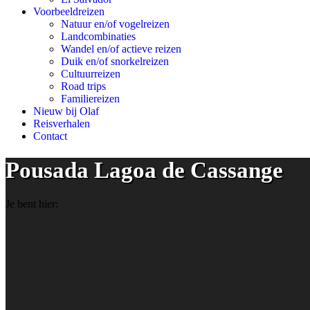
Voorbeeldreizen
Natuur en/of vogelreizen
Landcombinaties
Wandel en/of actieve reizen
Duik en/of snorkelreizen
Cultuurreizen
Road trips
Familiereizen
Nieuw bij Olaf
Reisverhalen
Contact
Pousada Lagoa de Cassange
Je bent hier: