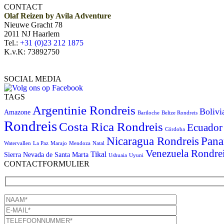
CONTACT
Olaf Reizen by Avila Adventure
Nieuwe Gracht 78
2011 NJ Haarlem
Tel.:
+31 (0)23 212 1875
K.v.K: 73892750
SOCIAL MEDIA
TAGS
Argentinie Rondreis
Bolivi
Amazone
Bariloche
Belize Rondreis
Rondreis
Costa Rica Rondreis
Ecuador
Córdoba
Pana
Nicaragua Rondreis
Watervallen
La Paz
Marajo
Mendoza
Natal
Venezuela Rondre
Tikal
Sierra Nevada de Santa Marta
Ushuaia
Uyuni
CONTACTFORMULIER