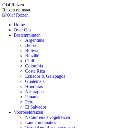
Spring
Olaf Reizen
naar
Reizen op maat
content
Home
Over Ons
Bestemmingen
Argentinië
Belize
Bolivia
Brazilië
Chili
Colombia
Costa Rica
Ecuador & Galapagos
Guatemala
Honduras
Nicaragua
Panama
Peru
El Salvador
Voorbeeldreizen
Natuur en/of vogelreizen
Landcombinaties
Wandel en/of actieve reizen