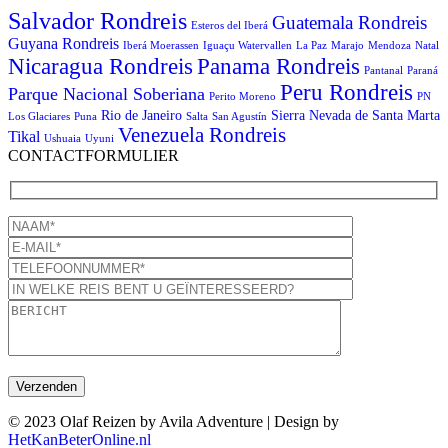
Salvador Rondreis
Guatemala Rondreis
Esteros del Iberá
Guyana Rondreis
Iberá Moerassen
Iguaçu Watervallen
La Paz
Marajo
Mendoza
Natal
Panama Rondreis
Nicaragua Rondreis
Pantanal
Paraná
Peru Rondreis
Parque Nacional Soberiana
Perito Moreno
PN
Rio de Janeiro
Sierra Nevada de Santa Marta
Los Glaciares
Puna
Salta
San Agustín
Venezuela Rondreis
Tikal
Ushuaia
Uyuni
CONTACTFORMULIER
© 2023 Olaf Reizen by Avila Adventure | Design by
HetKanBeterOnline.nl