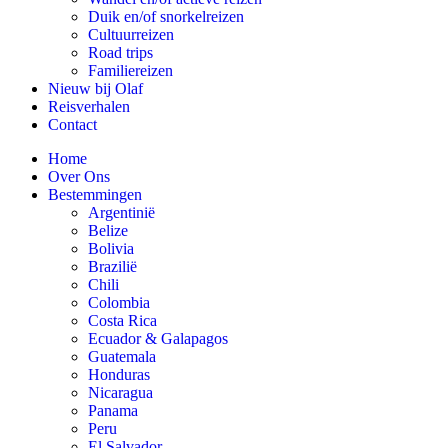
Duik en/of snorkelreizen
Cultuurreizen
Road trips
Familiereizen
Nieuw bij Olaf
Reisverhalen
Contact
Home
Over Ons
Bestemmingen
Argentinië
Belize
Bolivia
Brazilië
Chili
Colombia
Costa Rica
Ecuador & Galapagos
Guatemala
Honduras
Nicaragua
Panama
Peru
El Salvador