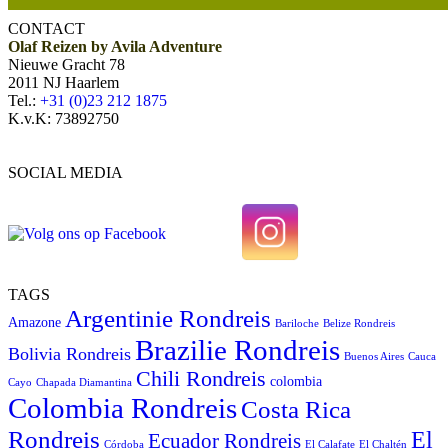
CONTACT
Olaf Reizen by Avila Adventure
Nieuwe Gracht 78
2011 NJ Haarlem
Tel.:
+31 (0)23 212 1875
K.v.K: 73892750
SOCIAL MEDIA
TAGS
Argentinie Rondreis
Amazone
Bariloche
Belize Rondreis
Brazilie Rondreis
Bolivia Rondreis
Buenos Aires
Cauca
Chili Rondreis
colombia
Cayo
Chapada Diamantina
Colombia Rondreis
Costa Rica
Rondreis
El
Ecuador Rondreis
Córdoba
El Calafate
El Chaltén