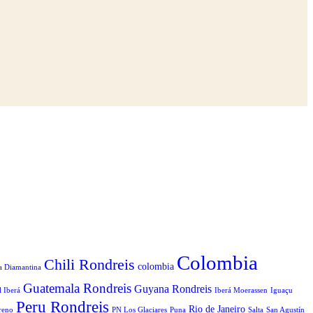
Colombia
Chili Rondreis
colombia
a Diamantina
Guatemala Rondreis
Guyana Rondreis
l Iberá
Iberá Moerassen
Iguaçu
Peru Rondreis
Rio de Janeiro
reno
PN Los Glaciares
Puna
Salta
San Agustín