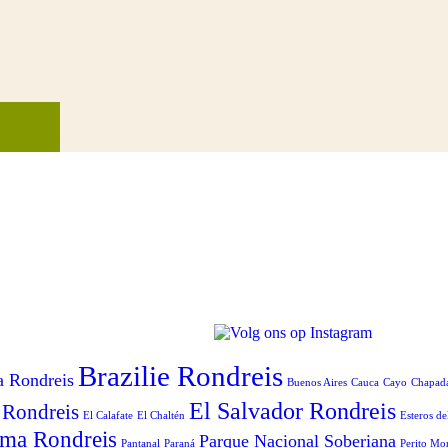
Brazilie Rondreis
a Rondreis
Buenos Aires
Cauca
Cayo
Chapad
El Salvador Rondreis
 Rondreis
El Calafate
El Chaltén
Esteros de
ma Rondreis
Parque Nacional Soberiana
Pantanal
Paraná
Perito Mo