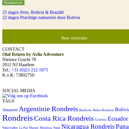
Rondreizen
25 dagen Peru, Bolivia & Brazilië
22 dagen Prachtige natuurreis door Bolivia
Meer informatie
CONTACT
Olaf Reizen by Avila Adventure
Nieuwe Gracht 78
2011 NJ Haarlem
Tel.:
+31 (0)23 212 1875
K.v.K: 73892750
SOCIAL MEDIA
TAGS
Argentinie Rondreis
Bolivi
Amazone
Bariloche
Belize Rondreis
Rondreis
Costa Rica Rondreis
Ecuador
Córdoba
Pana
Nicaragua Rondreis
Watervallen
La Paz
Marajo
Mendoza
Natal