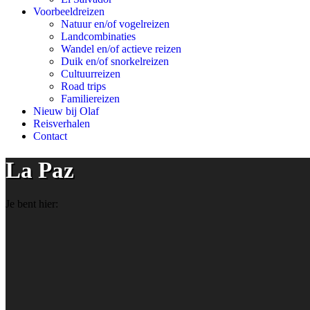
Voorbeeldreizen
Natuur en/of vogelreizen
Landcombinaties
Wandel en/of actieve reizen
Duik en/of snorkelreizen
Cultuurreizen
Road trips
Familiereizen
Nieuw bij Olaf
Reisverhalen
Contact
La Paz
Je bent hier: