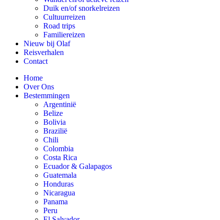
Duik en/of snorkelreizen
Cultuurreizen
Road trips
Familiereizen
Nieuw bij Olaf
Reisverhalen
Contact
Home
Over Ons
Bestemmingen
Argentinië
Belize
Bolivia
Brazilië
Chili
Colombia
Costa Rica
Ecuador & Galapagos
Guatemala
Honduras
Nicaragua
Panama
Peru
El Salvador