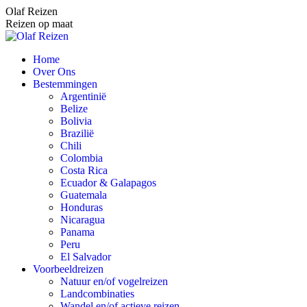
Spring
Olaf Reizen
naar
Reizen op maat
content
Home
Over Ons
Bestemmingen
Argentinië
Belize
Bolivia
Brazilië
Chili
Colombia
Costa Rica
Ecuador & Galapagos
Guatemala
Honduras
Nicaragua
Panama
Peru
El Salvador
Voorbeeldreizen
Natuur en/of vogelreizen
Landcombinaties
Wandel en/of actieve reizen