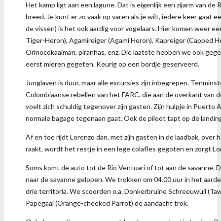
Het kamp ligt aan een lagune. Dat is eigenlijk een zijarm van de 
breed. Je kunt er zo vaak op varen als je wilt, iedere keer gaa
de vissen) is het ook aardig voor vogelaars. Hier komen weer
Tiger-Heron), Agamireiger (Agami Heron), Kapreiger (Capped H
Orinocokaaiman, piranhas, enz. Die laatste hebben we ook gegete
eerst mieren gegeten. Keurig op een bordje geserveerd.
Junglaven is duur, maar alle excursies zijn inbegrepen. Tenminst
Colombiaanse rebellen van het FARC, die aan de overkant van d
voelt zich schuldig tegenover zijn gasten. Zijn hulpje in Puerto 
normale bagage tegenaan gaat. Ook de piloot tapt op de landingsb
Af en toe rijdt Lorenzo dan, met zijn gasten in de laadbak, ove
raakt, wordt het restje in een lege colafles gegoten en zorgt L
Soms komt de auto tot de Río Ventuari of tot aan de savanne. D
naar de savanne gelopen. We trokken om 04.00 uur in het aard
drie territoria. We scoorden o.a. Donkerbruine Schreeuwuil (Ta
Papegaai (Orange-cheeked Parrot) de aandacht trok.