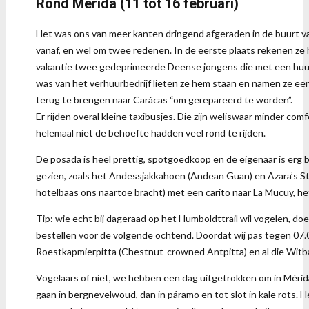
Rond Mérida (11 tot 16 februari)
Het was ons van meer kanten dringend afgeraden in de buurt van
vanaf, en wel om twee redenen. In de eerste plaats rekenen ze h
vakantie twee gedeprimeerde Deense jongens die met een huurau
was van het verhuurbedrijf lieten ze hem staan en namen ze een 
terug te brengen naar Carácas “om gerepareerd te worden”.
Er rijden overal kleine taxibusjes. Die zijn weliswaar minder c
helemaal niet de behoefte hadden veel rond te rijden.
De posada is heel prettig, spotgoedkoop en de eigenaar is erg 
gezien, zoals het Andessjakkahoen (Andean Guan) en Azara’s Ste
hotelbaas ons naartoe bracht) met een carito naar La Mucuy, het
Tip: wie echt bij dageraad op het Humboldttrail wil vogelen, doe
bestellen voor de volgende ochtend. Doordat wij pas tegen 07.0
Roestkapmierpitta (Chestnut-crowned Antpitta) en al die Wit
Vogelaars of niet, we hebben een dag uitgetrokken om in Mérida 
gaan in bergnevelwoud, dan in páramo en tot slot in kale rots. H