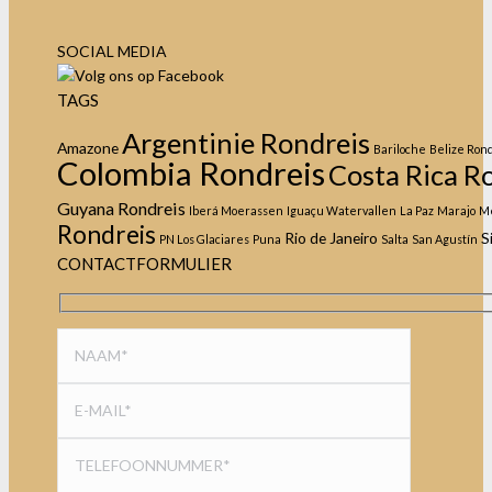
SOCIAL MEDIA
TAGS
Argentinie Rondreis
Amazone
Bariloche
Belize Ron
Colombia Rondreis
Costa Rica R
Guyana Rondreis
Iberá Moerassen
Iguaçu Watervallen
La Paz
Marajo
M
Rondreis
Rio de Janeiro
S
PN Los Glaciares
Puna
Salta
San Agustín
CONTACTFORMULIER