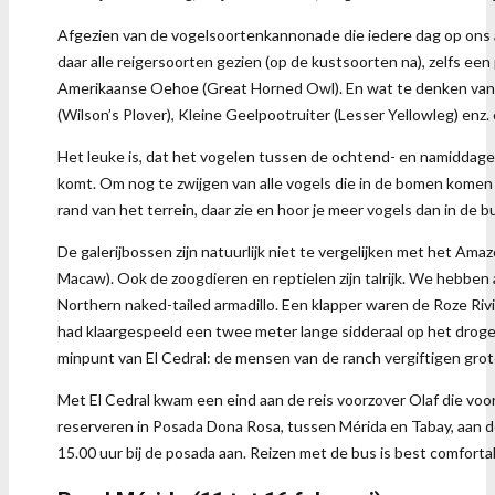
Afgezien van de vogelsoortenkannonade die iedere dag op ons af
daar alle reigersoorten gezien (op de kustsoorten na), zelfs ee
Amerikaanse Oehoe (Great Horned Owl). En wat te denken van al di
(Wilson’s Plover), Kleine Geelpootruiter (Lesser Yellowleg) enz. 
Het leuke is, dat het vogelen tussen de ochtend- en namiddagexc
komt. Om nog te zwijgen van alle vogels die in de bomen komen 
rand van het terrein, daar zie en hoor je meer vogels dan in de
De galerijbossen zijn natuurlijk niet te vergelijken met het Am
Macaw). Ook de zoogdieren en reptielen zijn talrijk. We hebben 
Northern naked-tailed armadillo. Een klapper waren de Roze Ri
had klaargespeeld een twee meter lange sidderaal op het droge
minpunt van El Cedral: de mensen van de ranch vergiftigen grote
Met El Cedral kwam een eind aan de reis voorzover Olaf die voo
reserveren in Posada Dona Rosa, tussen Mérida en Tabay, aan d
15.00 uur bij de posada aan. Reizen met de bus is best comfortab