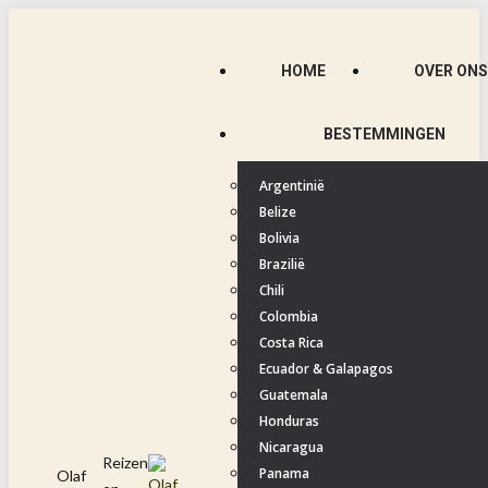
Spring
naar
HOME
OVER ONS
content
BESTEMMINGEN
Argentinië
Belize
Bolivia
Brazilië
Chili
Colombia
Costa Rica
Ecuador & Galapagos
Guatemala
Honduras
Nicaragua
Reizen
Panama
Olaf