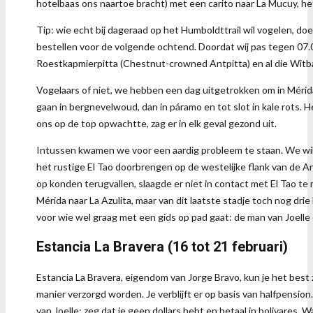
hotelbaas ons naartoe bracht) met een carito naar La Mucuy, het
Tip: wie echt bij dageraad op het Humboldttrail wil vogelen, doe
bestellen voor de volgende ochtend. Doordat wij pas tegen 07.0
Roestkapmierpitta (Chestnut-crowned Antpitta) en al die Wit
Vogelaars of niet, we hebben een dag uitgetrokken om in Mérida 
gaan in bergnevelwoud, dan in páramo en tot slot in kale rots. H
ons op de top opwachtte, zag er in elk geval gezond uit.
Intussen kwamen we voor een aardig probleem te staan. We wilde
het rustige El Tao doorbrengen op de westelijke flank van de A
op konden terugvallen, slaagde er niet in contact met El Tao te
Mérida naar La Azulita, maar van dit laatste stadje toch nog d
voor wie wel graag met een gids op pad gaat: de man van Joelle
Estancia La Bravera (16 tot 21 februari)
Estancia La Bravera, eigendom van Jorge Bravo, kun je het best 
manier verzorgd worden. Je verblijft er op basis van halfpension
van Joelle: zeg dat je geen dollars hebt en betaal in bolivares. W