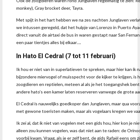
Ook de zoogdieren waren rond Junglaven regelmatig te zien: R
monkey), Gray brocket deer, Tayra.
Met spijt in het hart hebben we na zes nachten Junglaven verl
we intussen geregeld, dat het hulpje van Lorenzo in Puerto Ayac
direct vanuit de airtaxi de bus in waren gestapt naar San Fern
een paar tientjes alles bij elkaar….
In Hato El Cedral (7 tot 11 februari)
Ik hou er niet van in superlatieven te spreken, maar hier kan ik 
bijzondere miervogel of muisspecht voor de kijker te krijgen, is
zoogdieren en reptielen, meteen al als je het toegangshek ben
andere hato’s een kamer laten reserveren vanwege de grote aan
El Cedral is nauwelijks goedkoper dan Junglaven, maar qua voor
met gewone toeristen maken, maar als vogelaars kregen we vaak 
Ik zei al, dat ik niet van vogelen met een gids hou, hier kon j
alleen zou kunnen vogelen, was dat niet aan te raden: de Orino
voorbij kwam. Vraag, als je er zelf bent, de gids Rafaël eens om zij