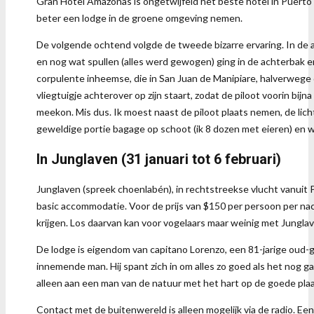
Gran Hotel Amazonas is ongetwijfeld het beste hotel in Puerto 
beter een lodge in de groene omgeving nemen.
De volgende ochtend volgde de tweede bizarre ervaring. In de a
en nog wat spullen (alles werd gewogen) ging in de achterbak 
corpulente inheemse, die in San Juan de Manipiare, halverwege d
vliegtuigje achterover op zijn staart, zodat de piloot voorin 
meekon. Mis dus. Ik moest naast de piloot plaats nemen, de lich
geweldige portie bagage op schoot (ik 8 dozen met eieren) en we v
In Junglaven (31 januari tot 6 februari)
Junglaven (spreek choenlabén), in rechtstreekse vlucht vanuit 
basic accommodatie. Voor de prijs van $150 per persoon per na
krijgen. Los daarvan kan voor vogelaars maar weinig met Jungla
De lodge is eigendom van capitano Lorenzo, een 81-jarige oud-g
innemende man. Hij spant zich in om alles zo goed als het nog gaat,
alleen aan een man van de natuur met het hart op de goede plaa
Contact met de buitenwereld is alleen mogelijk via de radio. Ee