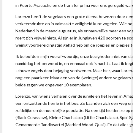
in Puerto Ayacucho en de transfer prima voor ons geregeld war
Lorenzo heeft de vogelaars een grote dienst bewezen door een 
verkeersdrukte en in volmaakte veiligheid kunt vogelen. Wie nog
Nederland in de maand augustus, als er nauwelijks meer een v
roert zich vrijwel niets. Al zijn er in Junglaven 420 soorten te s
weinig voorbereidingstijd gehad heb om de roepjes en piepjes te
Ik beloofde in mijn vooraf-woordje, onze bezigheden niet van da
namiddag het oerwoud in, en eenmaal ook ’s nachts. Laat ik b
schuwe vogels door bejaging verdwenen. Maar hier, waar Lorenzo
nog een paar keer. Maar een van de (weinige) andere vogelaars di
beide zagen we ongeveer 10 exemplaren.
Lorenzo, van wiens verhalen over de jungle en het leven in Ama
een ontzettende herrie in het bos. Ze baanden zich een weg er
zuidelijke en de noordelijke populatie. Na een tijd hielden ze 
(Black Curassow), Kleine Chachalaca (Little Chachalaca), Spix
Gemarmerde Tandkwartel (Marbled Wood-Quail). En dat alles gew