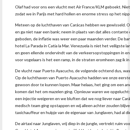
Olaf had voor ons een vlucht met Air France/KLM geboekt. Niets m
zodat we in Parijs met hard hollen en enorme stress op het nipp
Meteen op de luchthaven van Carácas hebben we gewisseld. Ola
en ga niet naar een bank; neem in plaats van dat alles contante
geboden, de inflatie was weer een paar maanden verder. De ba
hotel La Parada in Catía la Mar. Venezuela is niet het veiligste
en geen ellende ondervindt van de verkeersopstoppingen in en
voor vogelaars is het een ramp, in de straten eromheen zag ik in
De vlucht naar Puerto Ayacucho, de volgende ochtend dus, was pr
Op de luchthaven van Puerto Ayacucho hadden we onze eerste biz
gewoon door te kunnen lopen. Maar helaas, het ging om een ande
komen dat het om mazelen ging. Opnieuw waren we opgelucht: 
een injectie weigeren en we bluften dat we nog liever naar Cará
medisch team ging opstappen en wij alleen achter zouden blij
taxichauffeur en hulpje van de eigenaar van Junglaven, had al di
De airtaxi naar Junglaven, vrij diep in de jungle, vertrekt ruim