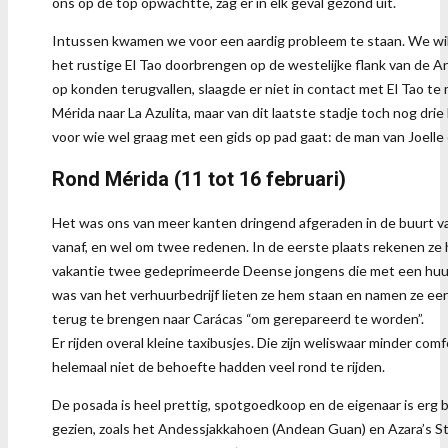
ons op de top opwachtte, zag er in elk geval gezond uit.
Intussen kwamen we voor een aardig probleem te staan. We wilde
het rustige El Tao doorbrengen op de westelijke flank van de A
op konden terugvallen, slaagde er niet in contact met El Tao te
Mérida naar La Azulita, maar van dit laatste stadje toch nog d
voor wie wel graag met een gids op pad gaat: de man van Joelle
Rond Mérida (11 tot 16 februari)
Het was ons van meer kanten dringend afgeraden in de buurt van
vanaf, en wel om twee redenen. In de eerste plaats rekenen ze h
vakantie twee gedeprimeerde Deense jongens die met een huurau
was van het verhuurbedrijf lieten ze hem staan en namen ze een 
terug te brengen naar Carácas “om gerepareerd te worden”.
Er rijden overal kleine taxibusjes. Die zijn weliswaar minder c
helemaal niet de behoefte hadden veel rond te rijden.
De posada is heel prettig, spotgoedkoop en de eigenaar is erg 
gezien, zoals het Andessjakkahoen (Andean Guan) en Azara’s Ste