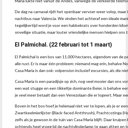
Maria lukte niet vanuit de Andes, vanwege de verkeerde telef
De dag na carnaval rijdt het openbaar vervoer weer volop, maa
nachtbus naar Valencia. We vinden het achteraf een ideale manie
tegelijkertijd word je voor een habbekrats over honderden kilo
onveilige situatie, maar louter vriendelijke mensen hielpen ons
El Palmichal. (22 februari tot 1 maart)
El Palmichal is een bos van 11.000 hectares, eigendom van de pe
alle rust. Er is maar één probleem: niemand mag erin, behalve Nor
Casa Maria is dan ook: volpension inclusief excursies, als die niet 
Casa Maria is een paradijsje op zich, nog veel mooier dan ons vor
een wat stugge en een tikkeltje dominante Beier, is behalve een e
je veel meer betaalt dan een Venezolaan die er logeert. Maar eerlijk
Boven in het bos hoef je helemaal niet ver te lopen, als je er e
Zwartkeelmierlijster (Black-faced Antthrush), Prachtcotinga (
zelfs als je gewoon in de tuin van Casa Maria blijft. Daar krui
ochtends heel vroeg bij de nachtvlinderlamp te gaan zitten en t