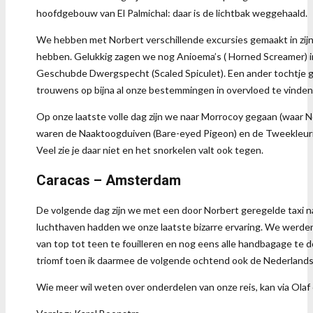
hoofdgebouw van El Palmichal: daar is de lichtbak weggehaald.
We hebben met Norbert verschillende excursies gemaakt in zijn
hebben. Gelukkig zagen we nog Anioema’s ( Horned Screamer) i
Geschubde Dwergspecht (Scaled Spiculet). Een ander tochtje g
trouwens op bijna al onze bestemmingen in overvloed te vinden
Op onze laatste volle dag zijn we naar Morrocoy gegaan (waar Nor
waren de Naaktoogduiven (Bare-eyed Pigeon) en de Tweekleurige 
Veel zie je daar niet en het snorkelen valt ook tegen.
Caracas – Amsterdam
De volgende dag zijn we met een door Norbert geregelde taxi naa
luchthaven hadden we onze laatste bizarre ervaring. We werden 
van top tot teen te fouilleren en nog eens alle handbagage te d
triomf toen ik daarmee de volgende ochtend ook de Nederland
Wie meer wil weten over onderdelen van onze reis, kan via Ola