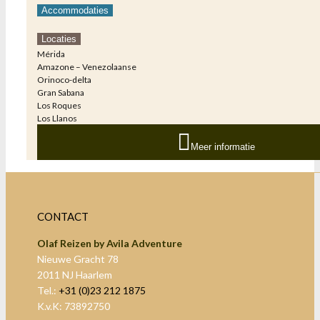
Accommodaties
Locaties
Mérida
Amazone – Venezolaanse
Orinoco-delta
Gran Sabana
Los Roques
Los Llanos
Meer informatie
CONTACT
Olaf Reizen by Avila Adventure
Nieuwe Gracht 78
2011 NJ Haarlem
Tel.:
+31 (0)23 212 1875
K.v.K: 73892750