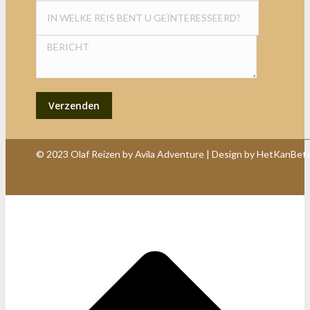
© 2023 Olaf Reizen by Avila Adventure | Design by
HetKanBete
T
n
b