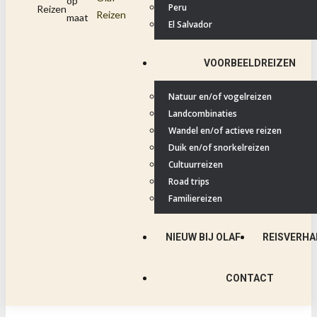
op
Peru
Reizen
maat
El Salvador
VOORBEELDREIZEN
Natuur en/of vogelreizen
Landcombinaties
Wandel en/of actieve reizen
Duik en/of snorkelreizen
Cultuurreizen
Road trips
Familiereizen
NIEUW BIJ OLAF
REISVERHA
CONTACT