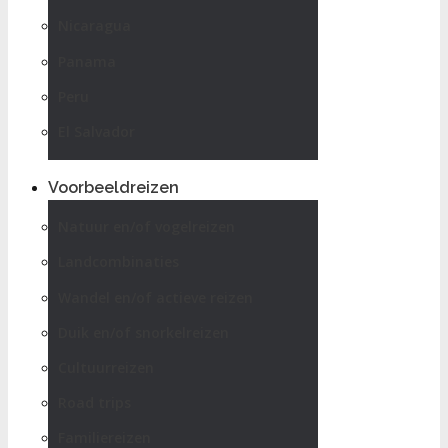
Nicaragua
Panama
Peru
El Salvador
Voorbeeldreizen
Natuur en/of vogelreizen
Landcombinaties
Wandel en/of actieve reizen
Duik en/of snorkelreizen
Cultuurreizen
Road trips
Familiereizen