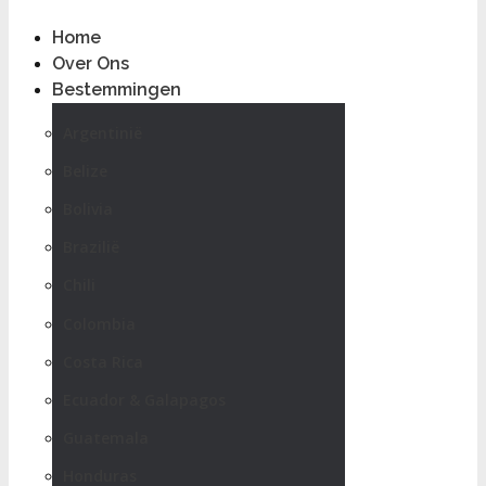
Home
Over Ons
Bestemmingen
Argentinië
Belize
Bolivia
Brazilië
Chili
Colombia
Costa Rica
Ecuador & Galapagos
Guatemala
Honduras