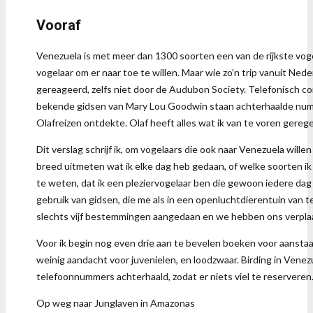
Vooraf
Venezuela is met meer dan 1300 soorten een van de rijkste vo
vogelaar om er naar toe te willen. Maar wie zo’n trip vanuit Ned
gereageerd, zelfs niet door de Audubon Society. Telefonisch con
bekende gidsen van Mary Lou Goodwin staan achterhaalde nummer
Olafreizen ontdekte. Olaf heeft alles wat ik van te voren gereg
Dit verslag schrijf ik, om vogelaars die ook naar Venezuela wille
breed uitmeten wat ik elke dag heb gedaan, of welke soorten ik 
te weten, dat ik een pleziervogelaar ben die gewoon iedere dag
gebruik van gidsen, die me als in een openluchtdierentuin van ter
slechts vijf bestemmingen aangedaan en we hebben ons verplaats
Voor ik begin nog even drie aan te bevelen boeken voor aanstaa
weinig aandacht voor juvenielen, en loodzwaar. Birding in Venez
telefoonnummers achterhaald, zodat er niets viel te reservere
Op weg naar Junglaven in Amazonas