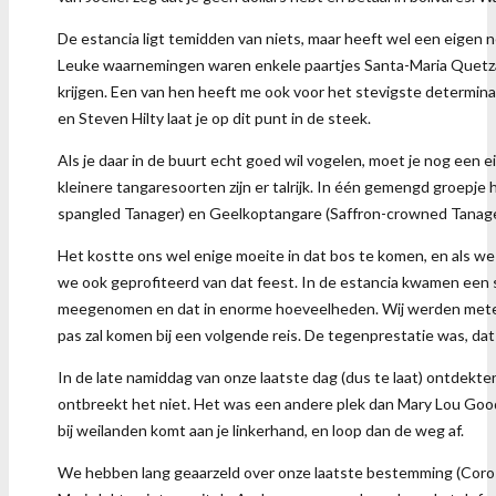
De estancia ligt temidden van niets, maar heeft wel een eigen n
Leuke waarnemingen waren enkele paartjes Santa-Maria Quetzal (W
krijgen. Een van hen heeft me ook voor het stevigste determinat
en Steven Hilty laat je op dit punt in de steek.
Als je daar in de buurt echt goed wil vogelen, moet je nog een 
kleinere tangaresoorten zijn er talrijk. In één gemengd groepj
spangled Tanager) en Geelkoptangare (Saffron-crowned Tanage
Het kostte ons wel enige moeite in dat bos te komen, en als we
we ook geprofiteerd van dat feest. In de estancia kwamen een
meegenomen en dat in enorme hoeveelheden. Wij werden meteen 
pas zal komen bij een volgende reis. De tegenprestatie was, d
In de late namiddag van onze laatste dag (dus te laat) ontdekten
ontbreekt het niet. Het was een andere plek dan Mary Lou Goodwi
bij weilanden komt aan je linkerhand, en loop dan de weg af.
We hebben lang geaarzeld over onze laatste bestemming (Coro me