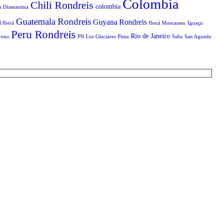
Colombia
Chili Rondreis
colombia
a Diamantina
Guatemala Rondreis
Guyana Rondreis
l Iberá
Iberá Moerassen
Iguaçu
Peru Rondreis
Rio de Janeiro
reno
PN Los Glaciares
Puna
Salta
San Agustín
T
n
b