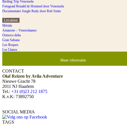
Birding Trip Venezuela
Fotograaf Ronald de Hommel door Venezuela
Documentaire Jungle Rudy door Rob Smits
Locaties
Mérida
Amazone – Venezolaanse
Orinoco-delta
Gran Sabana
Los Roques
Los Llanos
Meer informatie
CONTACT
Olaf Reizen by Avila Adventure
Nieuwe Gracht 78
2011 NJ Haarlem
Tel.:
+31 (0)23 212 1875
K.v.K: 73892750
SOCIAL MEDIA
TAGS