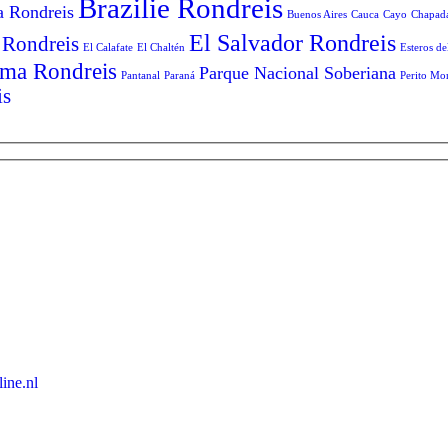
Brazilie Rondreis
a Rondreis
Buenos Aires
Cauca
Cayo
Chapad
El Salvador Rondreis
 Rondreis
El Calafate
El Chaltén
Esteros de
ma Rondreis
Parque Nacional Soberiana
Pantanal
Paraná
Perito Mo
is
ine.nl