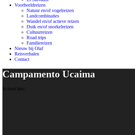
Voorbeeldreizen
Natuur en/of vogelreizen
Landcombinaties
Wandel en/of actieve reizen
Duik en/of snorkelreizen
Cultuurreizen
Road trips
Familiereizen
Nieuw bij Olaf
Reisverhalen
Contact
Campamento Ucaima
Je bent hier: