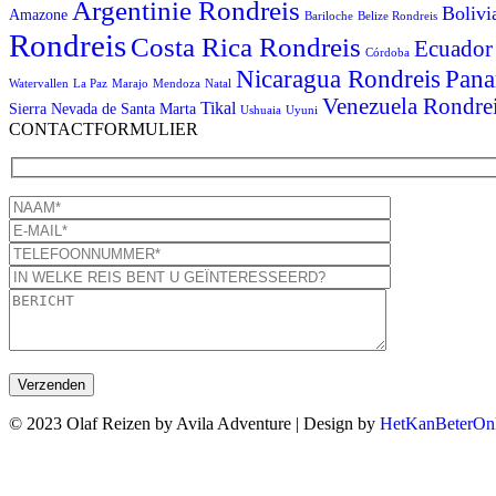
Argentinie Rondreis
Bolivi
Amazone
Bariloche
Belize Rondreis
Rondreis
Costa Rica Rondreis
Ecuador
Córdoba
Pana
Nicaragua Rondreis
Watervallen
La Paz
Marajo
Mendoza
Natal
Venezuela Rondre
Tikal
Sierra Nevada de Santa Marta
Ushuaia
Uyuni
CONTACTFORMULIER
© 2023 Olaf Reizen by Avila Adventure | Design by
HetKanBeterOnl