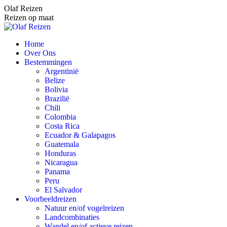
Spring
Olaf Reizen
naar
Reizen op maat
content
Home
Over Ons
Bestemmingen
Argentinië
Belize
Bolivia
Brazilië
Chili
Colombia
Costa Rica
Ecuador & Galapagos
Guatemala
Honduras
Nicaragua
Panama
Peru
El Salvador
Voorbeeldreizen
Natuur en/of vogelreizen
Landcombinaties
Wandel en/of actieve reizen