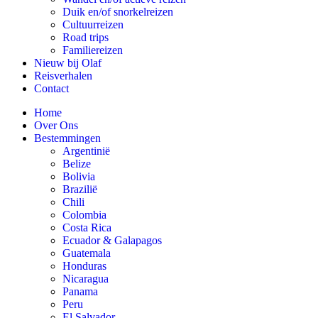
Duik en/of snorkelreizen
Cultuurreizen
Road trips
Familiereizen
Nieuw bij Olaf
Reisverhalen
Contact
Home
Over Ons
Bestemmingen
Argentinië
Belize
Bolivia
Brazilië
Chili
Colombia
Costa Rica
Ecuador & Galapagos
Guatemala
Honduras
Nicaragua
Panama
Peru
El Salvador