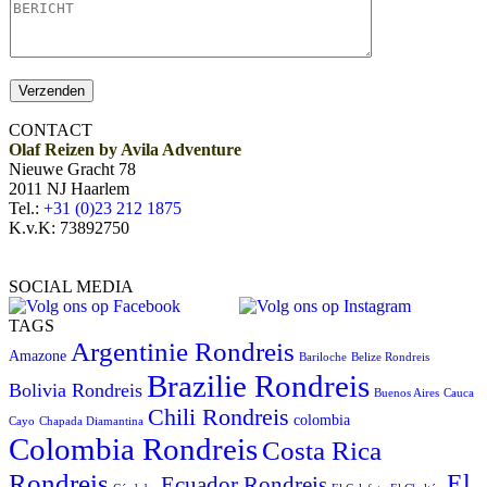
CONTACT
Olaf Reizen by Avila Adventure
Nieuwe Gracht 78
2011 NJ Haarlem
Tel.:
+31 (0)23 212 1875
K.v.K: 73892750
SOCIAL MEDIA
TAGS
Argentinie Rondreis
Amazone
Bariloche
Belize Rondreis
Brazilie Rondreis
Bolivia Rondreis
Buenos Aires
Cauca
Chili Rondreis
colombia
Cayo
Chapada Diamantina
Colombia Rondreis
Costa Rica
Rondreis
El
Ecuador Rondreis