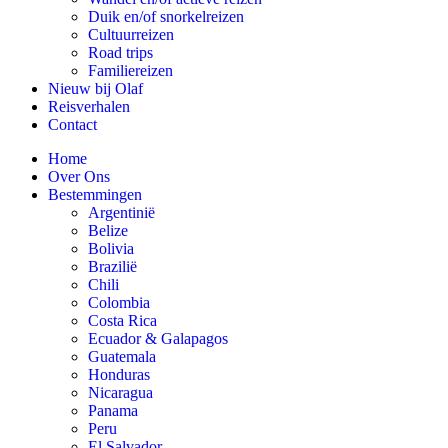
Duik en/of snorkelreizen
Cultuurreizen
Road trips
Familiereizen
Nieuw bij Olaf
Reisverhalen
Contact
Home
Over Ons
Bestemmingen
Argentinië
Belize
Bolivia
Brazilië
Chili
Colombia
Costa Rica
Ecuador & Galapagos
Guatemala
Honduras
Nicaragua
Panama
Peru
El Salvador