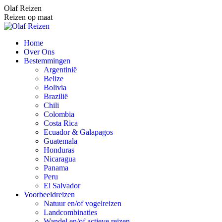
Spring
Olaf Reizen
naar
Reizen op maat
content
Home
Over Ons
Bestemmingen
Argentinië
Belize
Bolivia
Brazilië
Chili
Colombia
Costa Rica
Ecuador & Galapagos
Guatemala
Honduras
Nicaragua
Panama
Peru
El Salvador
Voorbeeldreizen
Natuur en/of vogelreizen
Landcombinaties
Wandel en/of actieve reizen