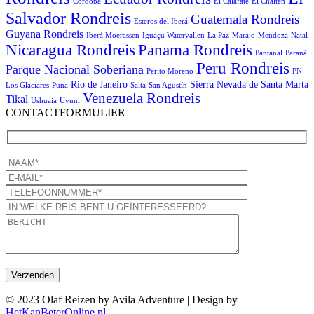
Córdoba
El Calafate
El Chaltén
Salvador Rondreis
Guatemala Rondreis
Esteros del Iberá
Guyana Rondreis
Iberá Moerassen
Iguaçu Watervallen
La Paz
Marajo
Mendoza
Natal
Panama Rondreis
Nicaragua Rondreis
Pantanal
Paraná
Peru Rondreis
Parque Nacional Soberiana
Perito Moreno
PN
Rio de Janeiro
Sierra Nevada de Santa Marta
Los Glaciares
Puna
Salta
San Agustín
Venezuela Rondreis
Tikal
Ushuaia
Uyuni
CONTACTFORMULIER
© 2023 Olaf Reizen by Avila Adventure | Design by
HetKanBeterOnline.nl