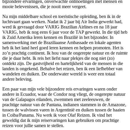
bijzondere ervaringen, onverwachte ontmoetingen met mensen en
mooie belevenissen, die je nooit meer vergeet.
Na mijn middelbare school en toeristische opleiding, ben ik in de
luchtvaart gaan werken. Nadat ik 2 jaar bij Air India gewerkt had,
werd ik gevraagd door VARIG Brazilian Airlines en na 18 jaar
VARIG, heb ik nog eens 6 jaar voor de TAP gewerkt. In die tijd heb
ik Zuid Amerika leren kennen en Brazilië in het bijzonder. In
samenwerking met de Braziliaanse Ambassade en lokale agenten
heb ik het land heel goed leren kennen en helpen promoten. Het is
zo’n prachtig continent. Ik hou van de ongerepte natuur en de ruimte
die je daar hebt. Ik reis het liefst naar plekjes die nog niet (zo)
ontdekt zijn. De gastvrijheid en hartelijkheid van de mensen in die
landen is ongekend. Behalve het reizen, ben ik een liefhebber van
wandelen en duiken. De onderwater wereld is weer een totaal
andere beleving.
Een paar van mijn vele bijzondere reis ervaringen waren onder
andere in Ecuador, waar de Condor nog vliegt, de ongerepte natuur
van de Galapagos eilanden, zwemmen met zeeleeuwen, de
prachtige natuur van de Pantana, indianen stammen in de Amazone,
tussen de walvissen varen in Argentinië en duiken tussen de haaien
in Coiba/Panama. Nu werk ik voor Olaf Reizen. Ik vind het
geweldig dat ik mijn reiservaringen kan gebruiken om prachtige
reizen voor jullie samen te stellen.