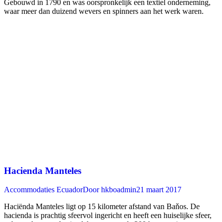
Gebouwd in 1790 en was oorspronkelijk een textiel onderneming,
waar meer dan duizend wevers en spinners aan het werk waren.
Hacienda Manteles
Accommodaties Ecuador
Door
hkboadmin
21 maart 2017
Haciënda Manteles ligt op 15 kilometer afstand van Baňos. De
hacienda is prachtig sfeervol ingericht en heeft een huiselijke sfeer,