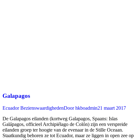
Galapagos
Ecuador Bezienswaardigheden
Door
hkboadmin
21 maart 2017
De Galapagos eilanden (kortweg Galapagos, Spaans: Islas
Galápagos, officieel Archipiélago de Colón) zijn een verspreide
eilanden groep ter hoogte van de evenaar in de Stille Oceaan.
Staatkundig behoren ze tot Ecuador, maar ze liggen in open zee op