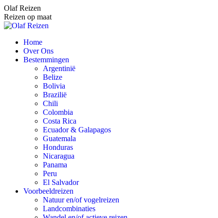
Spring
Olaf Reizen
naar
Reizen op maat
content
Home
Over Ons
Bestemmingen
Argentinië
Belize
Bolivia
Brazilië
Chili
Colombia
Costa Rica
Ecuador & Galapagos
Guatemala
Honduras
Nicaragua
Panama
Peru
El Salvador
Voorbeeldreizen
Natuur en/of vogelreizen
Landcombinaties
Wandel en/of actieve reizen