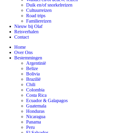
Duik en/of snorkelreizen
Cultuurreizen
Road trips
Familiereizen
Nieuw bij Olaf
Reisverhalen
Contact
Home
Over Ons
Bestemmingen
Argentinië
Belize
Bolivia
Brazilië
Chili
Colombia
Costa Rica
Ecuador & Galapagos
Guatemala
Honduras
Nicaragua
Panama
Peru
El Salvador