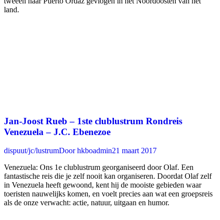
tweeen naar Puerto Ordaz gevlogen in het Noordoosten van het
land.
Jan-Joost Rueb – 1ste clublustrum Rondreis
Venezuela – J.C. Ebenezoe
dispuut/jc/lustrum
Door
hkboadmin
21 maart 2017
Venezuela: Ons 1e clublustrum georganiseerd door Olaf. Een
fantastische reis die je zelf nooit kan organiseren. Doordat Olaf zelf
in Venezuela heeft gewoond, kent hij de mooiste gebieden waar
toeristen nauwelijks komen, en voelt precies aan wat een groepsreis
als de onze verwacht: actie, natuur, uitgaan en humor.