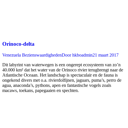
Orinoco-delta
Venezuela Bezienswaardigheden
Door
hkboadmin
21 maart 2017
Dit labyrint van waterwegen is een ongerept ecosysteem van zo’n
40.000 km² dat het water van de Orinoco rivier terugbrengt naar de
Atlantische Oceaan. Het landschap is spectaculair en de fauna is
ongekend divers met o.a. rivierdolfijnen, jaguars, puma’s, perro de
agua, anaconda’s, pythons, apen en fantastische vogels zoals
macaws, toekans, papegaaien en spechten.