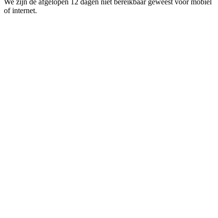
We zijn de afgelopen 12 dagen niet bereikbaar geweest voor mobiel
of internet.