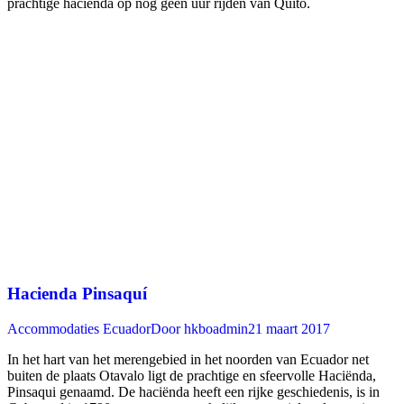
prachtige haciënda op nog geen uur rijden van Quito.
Hacienda Pinsaquí
Accommodaties Ecuador
Door
hkboadmin
21 maart 2017
In het hart van het merengebied in het noorden van Ecuador net
buiten de plaats Otavalo ligt de prachtige en sfeervolle Haciënda,
Pinsaqui genaamd. De haciënda heeft een rijke geschiedenis, is in