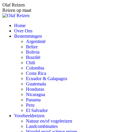
Spring
Olaf Reizen
naar
Reizen op maat
content
Home
Over Ons
Bestemmingen
Argentinië
Belize
Bolivia
Brazilië
Chili
Colombia
Costa Rica
Ecuador & Galapagos
Guatemala
Honduras
Nicaragua
Panama
Peru
El Salvador
Voorbeeldreizen
Natuur en/of vogelreizen
Landcombinaties
Wandel en/of actieve reizen