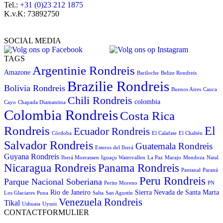
Tel.:
+31 (0)23 212 1875
K.v.K: 73892750
SOCIAL MEDIA
TAGS
Argentinie Rondreis
Amazone
Bariloche
Belize Rondreis
Brazilie Rondreis
Bolivia Rondreis
Buenos Aires
Cauca
Chili Rondreis
colombia
Cayo
Chapada Diamantina
Colombia Rondreis
Costa Rica
Rondreis
El
Ecuador Rondreis
Córdoba
El Calafate
El Chaltén
Salvador Rondreis
Guatemala Rondreis
Esteros del Iberá
Guyana Rondreis
Iberá Moerassen
Iguaçu Watervallen
La Paz
Marajo
Mendoza
Natal
Panama Rondreis
Nicaragua Rondreis
Pantanal
Paraná
Peru Rondreis
Parque Nacional Soberiana
Perito Moreno
PN
Rio de Janeiro
Sierra Nevada de Santa Marta
Los Glaciares
Puna
Salta
San Agustín
Venezuela Rondreis
Tikal
Ushuaia
Uyuni
CONTACTFORMULIER