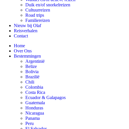
Duik en/of snorkelreizen
Cultuurreizen
Road trips
Familiereizen
Nieuw bij Olaf
Reisverhalen
Contact
Home
Over Ons
Bestemmingen
Argentinië
Belize
Bolivia
Brazilië
Chili
Colombia
Costa Rica
Ecuador & Galapagos
Guatemala
Honduras
Nicaragua
Panama
Peru
El Salvador