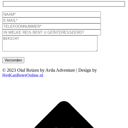
© 2023 Olaf Reizen by Avila Adventure | Design by
HetKanBeterOnline.nl
T
n
b