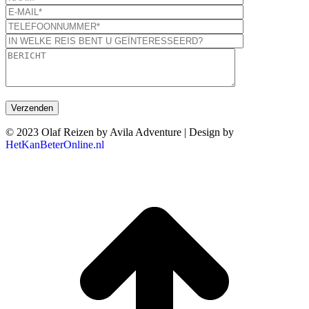
© 2023 Olaf Reizen by Avila Adventure | Design by
HetKanBeterOnline.nl
T
n
b