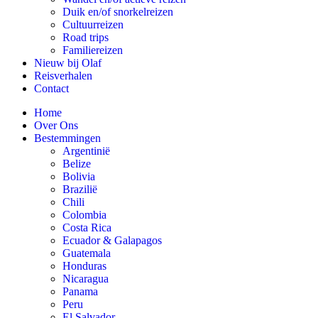
Duik en/of snorkelreizen
Cultuurreizen
Road trips
Familiereizen
Nieuw bij Olaf
Reisverhalen
Contact
Home
Over Ons
Bestemmingen
Argentinië
Belize
Bolivia
Brazilië
Chili
Colombia
Costa Rica
Ecuador & Galapagos
Guatemala
Honduras
Nicaragua
Panama
Peru
El Salvador