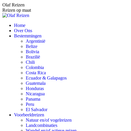
Spring
Olaf Reizen
naar
Reizen op maat
content
Home
Over Ons
Bestemmingen
Argentinië
Belize
Bolivia
Brazilië
Chili
Colombia
Costa Rica
Ecuador & Galapagos
Guatemala
Honduras
Nicaragua
Panama
Peru
El Salvador
Voorbeeldreizen
Natuur en/of vogelreizen
Landcombinaties
Wandel en/of actieve reizen