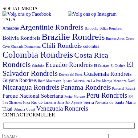
SOCIAL MEDIA
TAGS
Argentinie Rondreis
Amazone
Bariloche
Belize Rondreis
Brazilie Rondreis
Bolivia Rondreis
Buenos Aires
Cauca
Chili Rondreis
colombia
Cayo
Chapada Diamantina
Colombia Rondreis
Costa Rica
Rondreis
El
Ecuador Rondreis
Córdoba
El Calafate
El Chaltén
Salvador Rondreis
Guatemala Rondreis
Esteros del Iberá
Guyana Rondreis
Iberá Moerassen
Iguaçu Watervallen
La Paz
Marajo
Mendoza
Natal
Panama Rondreis
Nicaragua Rondreis
Pantanal
Paraná
Peru Rondreis
Parque Nacional Soberiana
Perito Moreno
PN
Rio de Janeiro
Sierra Nevada de Santa Marta
Los Glaciares
Puna
Salta
San Agustín
Venezuela Rondreis
Tikal
Ushuaia
Uyuni
CONTACTFORMULIER