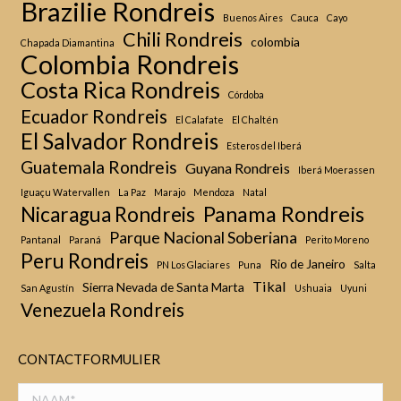
Brazilie Rondreis
Buenos Aires
Cauca
Cayo
Chili Rondreis
colombia
Chapada Diamantina
Colombia Rondreis
Costa Rica Rondreis
Córdoba
Ecuador Rondreis
El Calafate
El Chaltén
El Salvador Rondreis
Esteros del Iberá
Guatemala Rondreis
Guyana Rondreis
Iberá Moerassen
Iguaçu Watervallen
La Paz
Marajo
Mendoza
Natal
Panama Rondreis
Nicaragua Rondreis
Parque Nacional Soberiana
Pantanal
Paraná
Perito Moreno
Peru Rondreis
Rio de Janeiro
PN Los Glaciares
Puna
Salta
Tikal
Sierra Nevada de Santa Marta
San Agustín
Ushuaia
Uyuni
Venezuela Rondreis
CONTACTFORMULIER