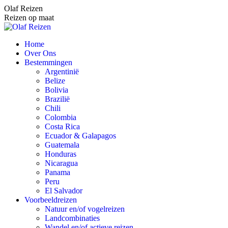
Spring
Olaf Reizen
naar
Reizen op maat
content
Home
Over Ons
Bestemmingen
Argentinië
Belize
Bolivia
Brazilië
Chili
Colombia
Costa Rica
Ecuador & Galapagos
Guatemala
Honduras
Nicaragua
Panama
Peru
El Salvador
Voorbeeldreizen
Natuur en/of vogelreizen
Landcombinaties
Wandel en/of actieve reizen