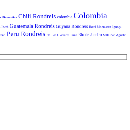
Colombia
Chili Rondreis
colombia
a Diamantina
Guatemala Rondreis
Guyana Rondreis
l Iberá
Iberá Moerassen
Iguaçu
Peru Rondreis
Rio de Janeiro
reno
PN Los Glaciares
Puna
Salta
San Agustín
T