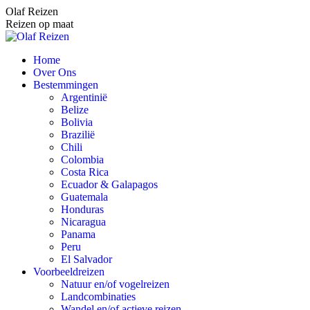
Spring
Olaf Reizen
naar
Reizen op maat
content
Home
Over Ons
Bestemmingen
Argentinië
Belize
Bolivia
Brazilië
Chili
Colombia
Costa Rica
Ecuador & Galapagos
Guatemala
Honduras
Nicaragua
Panama
Peru
El Salvador
Voorbeeldreizen
Natuur en/of vogelreizen
Landcombinaties
Wandel en/of actieve reizen