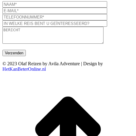
© 2023 Olaf Reizen by Avila Adventure | Design by
HetKanBeterOnline.nl
T
n
b