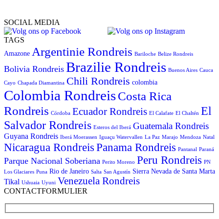
SOCIAL MEDIA
TAGS
Argentinie Rondreis
Amazone
Bariloche
Belize Rondreis
Brazilie Rondreis
Bolivia Rondreis
Buenos Aires
Cauca
Chili Rondreis
colombia
Cayo
Chapada Diamantina
Colombia Rondreis
Costa Rica
Rondreis
El
Ecuador Rondreis
Córdoba
El Calafate
El Chaltén
Salvador Rondreis
Guatemala Rondreis
Esteros del Iberá
Guyana Rondreis
Iberá Moerassen
Iguaçu Watervallen
La Paz
Marajo
Mendoza
Natal
Panama Rondreis
Nicaragua Rondreis
Pantanal
Paraná
Peru Rondreis
Parque Nacional Soberiana
Perito Moreno
PN
Rio de Janeiro
Sierra Nevada de Santa Marta
Los Glaciares
Puna
Salta
San Agustín
Venezuela Rondreis
Tikal
Ushuaia
Uyuni
CONTACTFORMULIER