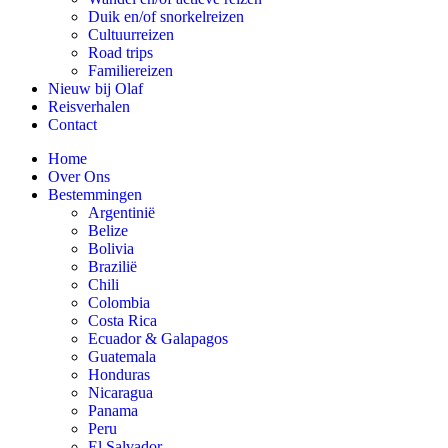
Duik en/of snorkelreizen
Cultuurreizen
Road trips
Familiereizen
Nieuw bij Olaf
Reisverhalen
Contact
Home
Over Ons
Bestemmingen
Argentinië
Belize
Bolivia
Brazilië
Chili
Colombia
Costa Rica
Ecuador & Galapagos
Guatemala
Honduras
Nicaragua
Panama
Peru
El Salvador