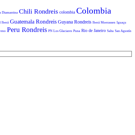
Colombia
Chili Rondreis
colombia
a Diamantina
Guatemala Rondreis
Guyana Rondreis
l Iberá
Iberá Moerassen
Iguaçu
Peru Rondreis
Rio de Janeiro
reno
PN Los Glaciares
Puna
Salta
San Agustín
T
n