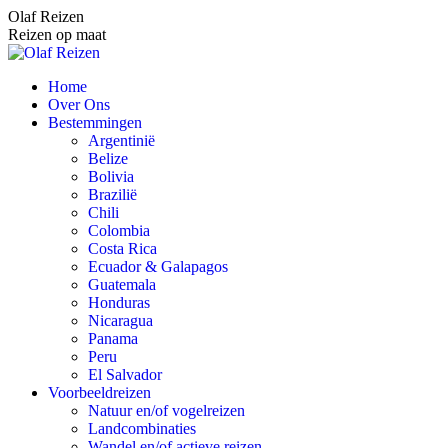
Spring
Olaf Reizen
naar
Reizen op maat
content
Home
Over Ons
Bestemmingen
Argentinië
Belize
Bolivia
Brazilië
Chili
Colombia
Costa Rica
Ecuador & Galapagos
Guatemala
Honduras
Nicaragua
Panama
Peru
El Salvador
Voorbeeldreizen
Natuur en/of vogelreizen
Landcombinaties
Wandel en/of actieve reizen