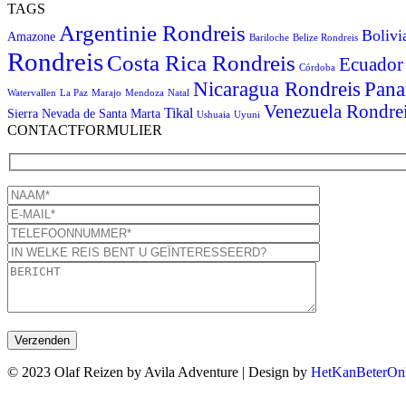
TAGS
Argentinie Rondreis
Bolivi
Amazone
Bariloche
Belize Rondreis
Rondreis
Costa Rica Rondreis
Ecuador
Córdoba
Pana
Nicaragua Rondreis
Watervallen
La Paz
Marajo
Mendoza
Natal
Venezuela Rondre
Tikal
Sierra Nevada de Santa Marta
Ushuaia
Uyuni
CONTACTFORMULIER
© 2023 Olaf Reizen by Avila Adventure | Design by
HetKanBeterOnl