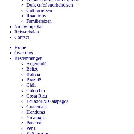
Duik en/of snorkelreizen
Cultuurreizen
Road trips
Familiereizen
Nieuw bij Olaf
Reisverhalen
Contact
Home
Over Ons
Bestemmingen
Argentinië
Belize
Bolivia
Brazilië
Chili
Colombia
Costa Rica
Ecuador & Galapagos
Guatemala
Honduras
Nicaragua
Panama
Peru
El Salvador