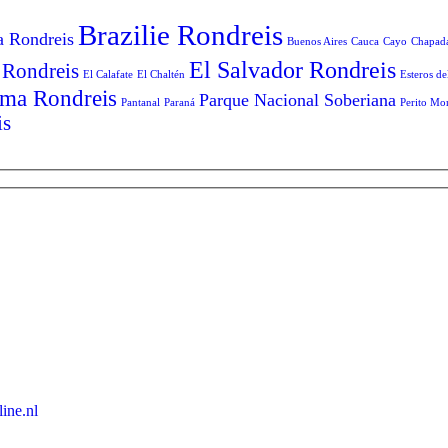
Brazilie Rondreis
a Rondreis
Buenos Aires
Cauca
Cayo
Chapad
El Salvador Rondreis
 Rondreis
El Calafate
El Chaltén
Esteros de
ma Rondreis
Parque Nacional Soberiana
Pantanal
Paraná
Perito Mo
is
ine.nl