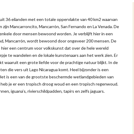
 uit 36 eilanden met een totale oppervlakte van 40 km2 waarvan
n zijn Mancarroncito, Mancarrón, San Fernando en La Venada. De
s enkele door mensen bewoond worden. Je verblijft hier in een
land, Mancarrón, wordt bewoond door ongeveer 200 mensen. De
e hier een centrum voor volkskunst dat over de hele wereld
pje te wandelen en de lokale kunstenaars aan het werk zien. Er
 waaruit een grote liefde voor de prachtige natuur blijkt. In de
eten die vers uit Lago Nicaragua komt. Heel bijzonder is een
 Het is een van de grootste beschermde wetlandgebieden van
n heb je er een tropisch droog woud en een tropisch regenwoud.
nen, iguana’s, rivierschildpadden, tapirs en zelfs jaguars.