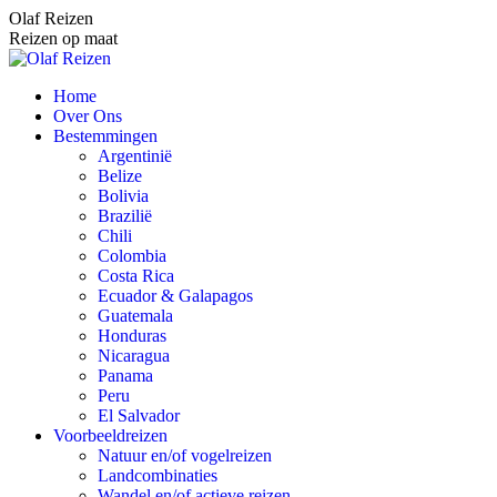
Spring
Olaf Reizen
naar
Reizen op maat
content
Home
Over Ons
Bestemmingen
Argentinië
Belize
Bolivia
Brazilië
Chili
Colombia
Costa Rica
Ecuador & Galapagos
Guatemala
Honduras
Nicaragua
Panama
Peru
El Salvador
Voorbeeldreizen
Natuur en/of vogelreizen
Landcombinaties
Wandel en/of actieve reizen