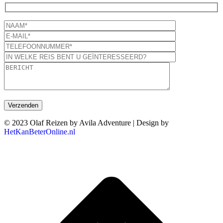
© 2023 Olaf Reizen by Avila Adventure | Design by
HetKanBeterOnline.nl
T
n
b