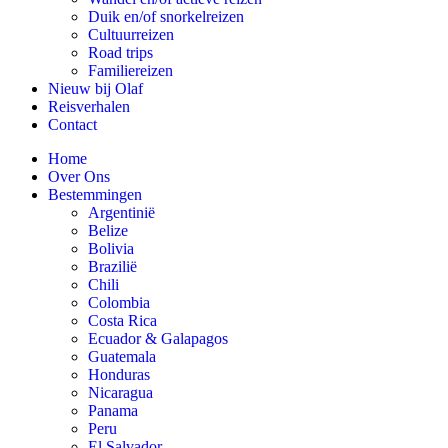
Duik en/of snorkelreizen
Cultuurreizen
Road trips
Familiereizen
Nieuw bij Olaf
Reisverhalen
Contact
Home
Over Ons
Bestemmingen
Argentinië
Belize
Bolivia
Brazilië
Chili
Colombia
Costa Rica
Ecuador & Galapagos
Guatemala
Honduras
Nicaragua
Panama
Peru
El Salvador