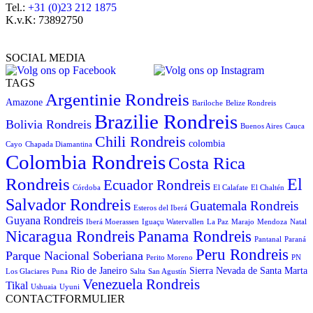
Tel.:
+31 (0)23 212 1875
K.v.K: 73892750
SOCIAL MEDIA
TAGS
Argentinie Rondreis
Amazone
Bariloche
Belize Rondreis
Brazilie Rondreis
Bolivia Rondreis
Buenos Aires
Cauca
Chili Rondreis
colombia
Cayo
Chapada Diamantina
Colombia Rondreis
Costa Rica
Rondreis
El
Ecuador Rondreis
Córdoba
El Calafate
El Chaltén
Salvador Rondreis
Guatemala Rondreis
Esteros del Iberá
Guyana Rondreis
Iberá Moerassen
Iguaçu Watervallen
La Paz
Marajo
Mendoza
Natal
Panama Rondreis
Nicaragua Rondreis
Pantanal
Paraná
Peru Rondreis
Parque Nacional Soberiana
Perito Moreno
PN
Rio de Janeiro
Sierra Nevada de Santa Marta
Los Glaciares
Puna
Salta
San Agustín
Venezuela Rondreis
Tikal
Ushuaia
Uyuni
CONTACTFORMULIER