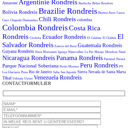
Argentinie Rondreis
Amazone
Bariloche
Belize Rondreis
Brazilie Rondreis
Bolivia Rondreis
Buenos Aires
Cauca
Chili Rondreis
colombia
Cayo
Chapada Diamantina
Colombia Rondreis
Costa Rica
Rondreis
El
Ecuador Rondreis
Córdoba
El Calafate
El Chaltén
Salvador Rondreis
Guatemala Rondreis
Esteros del Iberá
Guyana Rondreis
Iberá Moerassen
Iguaçu Watervallen
La Paz
Marajo
Mendoza
Natal
Panama Rondreis
Nicaragua Rondreis
Pantanal
Paraná
Peru Rondreis
Parque Nacional Soberiana
Perito Moreno
PN
Rio de Janeiro
Sierra Nevada de Santa Marta
Los Glaciares
Puna
Salta
San Agustín
Venezuela Rondreis
Tikal
Ushuaia
Uyuni
CONTACTFORMULIER