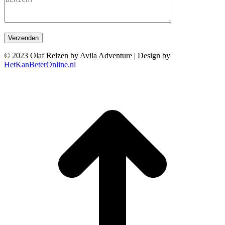
© 2023 Olaf Reizen by Avila Adventure | Design by
HetKanBeterOnline.nl
T
n
b