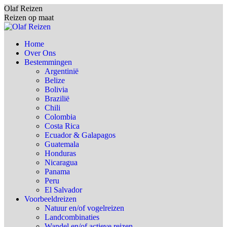
Spring
Olaf Reizen
naar
Reizen op maat
content
Home
Over Ons
Bestemmingen
Argentinië
Belize
Bolivia
Brazilië
Chili
Colombia
Costa Rica
Ecuador & Galapagos
Guatemala
Honduras
Nicaragua
Panama
Peru
El Salvador
Voorbeeldreizen
Natuur en/of vogelreizen
Landcombinaties
Wandel en/of actieve reizen