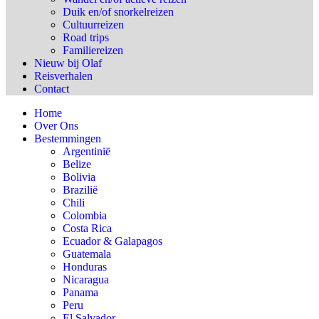
Duik en/of snorkelreizen
Cultuurreizen
Road trips
Familiereizen
Nieuw bij Olaf
Reisverhalen
Contact
Home
Over Ons
Bestemmingen
Argentinië
Belize
Bolivia
Brazilië
Chili
Colombia
Costa Rica
Ecuador & Galapagos
Guatemala
Honduras
Nicaragua
Panama
Peru
El Salvador