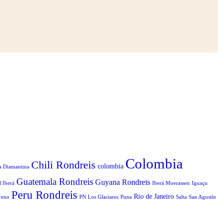
Colombia
Chili Rondreis
colombia
a Diamantina
Guatemala Rondreis
Guyana Rondreis
l Iberá
Iberá Moerassen
Iguaçu
Peru Rondreis
Rio de Janeiro
reno
PN Los Glaciares
Puna
Salta
San Agustín