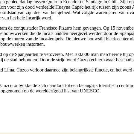
en gebied dat lag tussen Quito in Ecuador en Santiago in Chili. Zijn 
Kort voor zijn dood verdeelde Huayna Cápac het rijk tussen zijn zoons
oofdstad van zijn deel van het gebied. Wat volgde waren jaren van riva
van het hele Incarijk werd.
2 nam de conquistador Francisco Pizarro hem gevangen. Op 15 november
de bouwwerken die de Inca’s hadden neergezet werden door de Spanjaard
nop de muren van de Inca-tempels. De nieuwe bouwstijl bleek echter ni
e bouwwerken instortten.
d op de Spanjaarden te veroveren. Met 100.000 man marcheerde hij op t
ij de stad behouden. Door de strijd werd Cuzco echter zwaar beschadi
tad Lima. Cuzco verloor daarmee zijn belangrijkste functie, en het wer
Cuzco ontwikkelde zich daardoor tot een belangrijk toeristisch centru
co opgenomen op de werelderfgoed lijst van UNESCO.