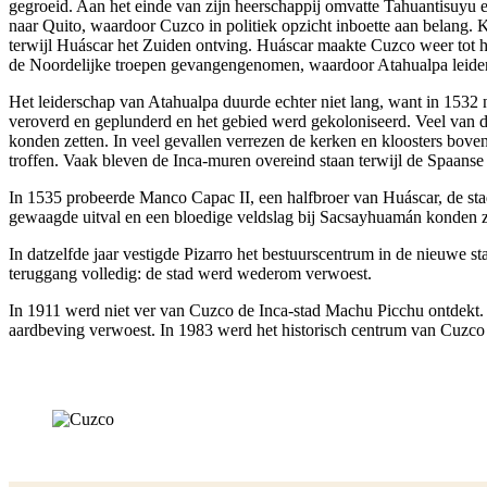
gegroeid. Aan het einde van zijn heerschappij omvatte Tahuantisuyu e
naar Quito, waardoor Cuzco in politiek opzicht inboette aan belang. 
terwijl Huáscar het Zuiden ontving. Huáscar maakte Cuzco weer tot h
de Noordelijke troepen gevangengenomen, waardoor Atahualpa leider 
Het leiderschap van Atahualpa duurde echter niet lang, want in 153
veroverd en geplunderd en het gebied werd gekoloniseerd. Veel van 
konden zetten. In veel gevallen verrezen de kerken en kloosters bove
troffen. Vaak bleven de Inca-muren overeind staan terwijl de Spaans
In 1535 probeerde Manco Capac II, een halfbroer van Huáscar, de sta
gewaagde uitval en een bloedige veldslag bij Sacsayhuamán konden z
In datzelfde jaar vestigde Pizarro het bestuurscentrum in de nieuwe s
teruggang volledig: de stad werd wederom verwoest.
In 1911 werd niet ver van Cuzco de Inca-stad Machu Picchu ontdekt. 
aardbeving verwoest. In 1983 werd het historisch centrum van Cuz