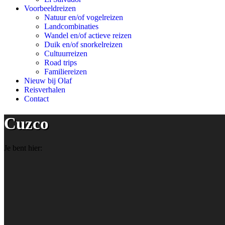
Voorbeeldreizen
Natuur en/of vogelreizen
Landcombinaties
Wandel en/of actieve reizen
Duik en/of snorkelreizen
Cultuurreizen
Road trips
Familiereizen
Nieuw bij Olaf
Reisverhalen
Contact
Cuzco
Je bent hier: