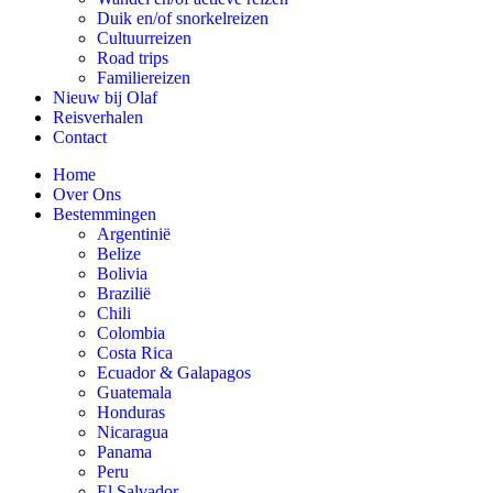
Duik en/of snorkelreizen
Cultuurreizen
Road trips
Familiereizen
Nieuw bij Olaf
Reisverhalen
Contact
Home
Over Ons
Bestemmingen
Argentinië
Belize
Bolivia
Brazilië
Chili
Colombia
Costa Rica
Ecuador & Galapagos
Guatemala
Honduras
Nicaragua
Panama
Peru
El Salvador