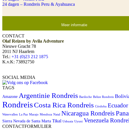
24 dagen – Rondreis Peru & Ayahuasca
Meer informatie
CONTACT
Olaf Reizen by Avila Adventure
Nieuwe Gracht 78
2011 NJ Haarlem
Tel.:
+31 (0)23 212 1875
K.v.K: 73892750
SOCIAL MEDIA
TAGS
Argentinie Rondreis
Bolivi
Amazone
Bariloche
Belize Rondreis
Rondreis
Costa Rica Rondreis
Ecuador
Córdoba
Pana
Nicaragua Rondreis
Watervallen
La Paz
Marajo
Mendoza
Natal
Venezuela Rondre
Tikal
Sierra Nevada de Santa Marta
Ushuaia
Uyuni
CONTACTFORMULIER