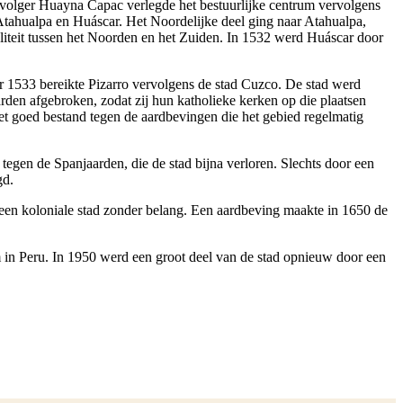
opvolger Huayna Capac verlegde het bestuurlijke centrum vervolgens
 Atahualpa en Huáscar. Het Noordelijke deel ging naar Atahualpa,
liteit tussen het Noorden en het Zuiden. In 1532 werd Huáscar door
 1533 bereikte Pizarro vervolgens de stad Cuzco. De stad werd
en afgebroken, zodat zij hun katholieke kerken op die plaatsen
et goed bestand tegen de aardbevingen die het gebied regelmatig
egen de Spanjaarden, die de stad bijna verloren. Slechts door een
gd.
d een koloniale stad zonder belang. Een aardbeving maakte in 1650 de
m in Peru. In 1950 werd een groot deel van de stad opnieuw door een