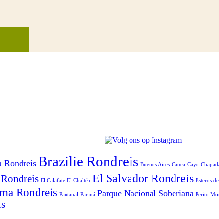
Brazilie Rondreis
a Rondreis
Buenos Aires
Cauca
Cayo
Chapad
El Salvador Rondreis
 Rondreis
El Calafate
El Chaltén
Esteros de
ma Rondreis
Parque Nacional Soberiana
Pantanal
Paraná
Perito Mo
is