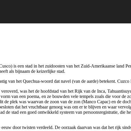
Cusco) is een stad in het zuidoosten van het Zuid-Amerikaanse land Pe
eft als bijnaam de keizerlijke stad.
stig van het Quechua-woord dat navel (van de aarde) betekent. Cuzco 
 veroverd, was het de hoofdstad van het Rijk van de Inca, Tahuantisuy
 de vorm van een poema, en ze bouwden vele tempels zoals die voor de 
t dit de plek was waarvan de zoon van de zon (Manco Capac) en de doc
esloten dat het vruchtbaar genoeg was om er te blijven en waar vervol
 de stad een goed ontwikkeld systeem van persoonsregistratie, die he
6e eeuw door twisten verdeeld. De oorzaak daarvan was dat het rijk sin