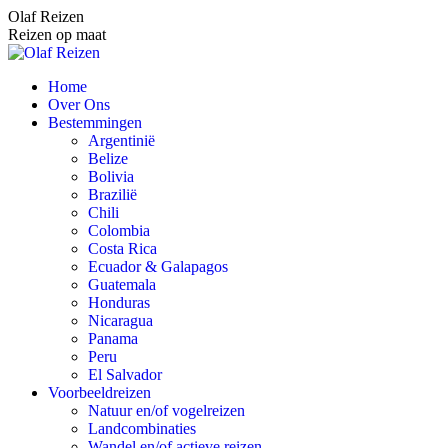
Spring
Olaf Reizen
naar
Reizen op maat
content
Home
Over Ons
Bestemmingen
Argentinië
Belize
Bolivia
Brazilië
Chili
Colombia
Costa Rica
Ecuador & Galapagos
Guatemala
Honduras
Nicaragua
Panama
Peru
El Salvador
Voorbeeldreizen
Natuur en/of vogelreizen
Landcombinaties
Wandel en/of actieve reizen