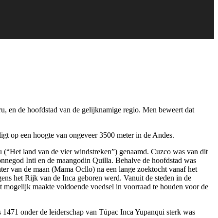
ru, en de hoofdstad van de gelijknamige regio. Men beweert dat
ligt op een hoogte van ongeveer 3500 meter in de Andes.
u (“Het land van de vier windstreken”) genaamd. Cuzco was van dit
zonnegod Inti en de maangodin Quilla. Behalve de hoofdstad was
hter van de maan (Mama Ocllo) na een lange zoektocht vanaf het
gens het Rijk van de Inca geboren werd. Vanuit de steden in de
t mogelijk maakte voldoende voedsel in voorraad te houden voor de
ds 1471 onder de leiderschap van Túpac Inca Yupanqui sterk was