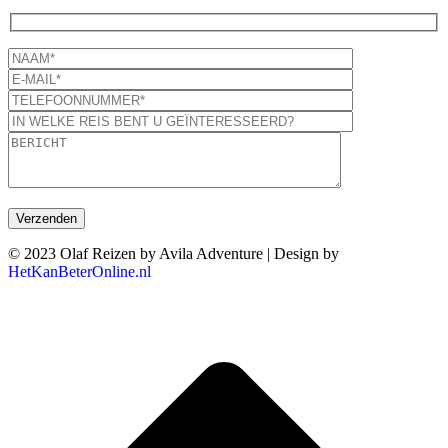
© 2023 Olaf Reizen by Avila Adventure | Design by
HetKanBeterOnline.nl
T
n
b