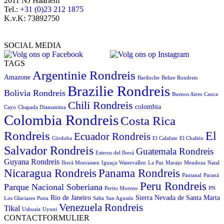
2011 NJ Haarlem
Tel.:
+31 (0)23 212 1875
K.v.K: 73892750
SOCIAL MEDIA
TAGS
Argentinie Rondreis
Amazone
Bariloche
Belize Rondreis
Brazilie Rondreis
Bolivia Rondreis
Buenos Aires
Cauca
Chili Rondreis
colombia
Cayo
Chapada Diamantina
Colombia Rondreis
Costa Rica
Rondreis
El
Ecuador Rondreis
Córdoba
El Calafate
El Chaltén
Salvador Rondreis
Guatemala Rondreis
Esteros del Iberá
Guyana Rondreis
Iberá Moerassen
Iguaçu Watervallen
La Paz
Marajo
Mendoza
Natal
Panama Rondreis
Nicaragua Rondreis
Pantanal
Paraná
Peru Rondreis
Parque Nacional Soberiana
Perito Moreno
PN
Rio de Janeiro
Sierra Nevada de Santa Marta
Los Glaciares
Puna
Salta
San Agustín
Venezuela Rondreis
Tikal
Ushuaia
Uyuni
CONTACTFORMULIER