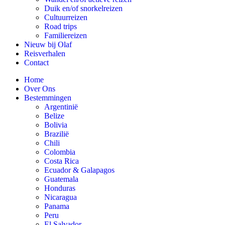
Duik en/of snorkelreizen
Cultuurreizen
Road trips
Familiereizen
Nieuw bij Olaf
Reisverhalen
Contact
Home
Over Ons
Bestemmingen
Argentinië
Belize
Bolivia
Brazilië
Chili
Colombia
Costa Rica
Ecuador & Galapagos
Guatemala
Honduras
Nicaragua
Panama
Peru
El Salvador