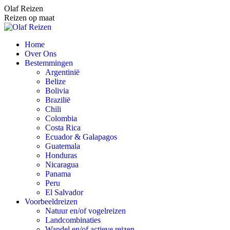
Spring
Olaf Reizen
naar
Reizen op maat
content
Home
Over Ons
Bestemmingen
Argentinië
Belize
Bolivia
Brazilië
Chili
Colombia
Costa Rica
Ecuador & Galapagos
Guatemala
Honduras
Nicaragua
Panama
Peru
El Salvador
Voorbeeldreizen
Natuur en/of vogelreizen
Landcombinaties
Wandel en/of actieve reizen