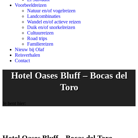
Voorbeeldreizen
Natuur en/of vogelreizen
Landcombinaties
Wandel en/of actieve reizen
Duik en/of snorkelreizen
Cultuurreizen
Road trips
Familiereizen
Nieuw bij Olaf
Reisverhalen
Contact
Hotel Oases Bluff – Bocas del
Toro
Je bent hier: