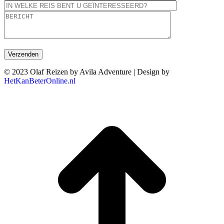
© 2023 Olaf Reizen by Avila Adventure | Design by
HetKanBeterOnline.nl
T
n
b