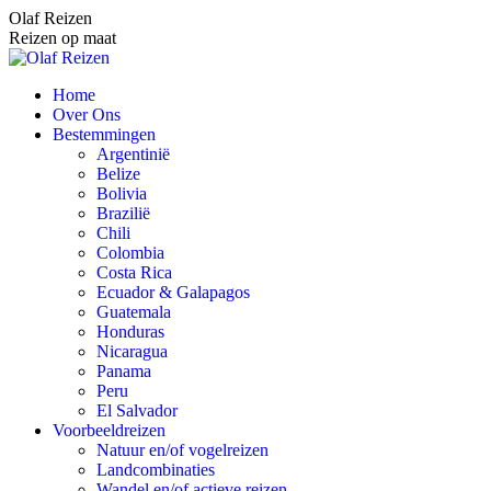
Spring
Olaf Reizen
naar
Reizen op maat
content
Home
Over Ons
Bestemmingen
Argentinië
Belize
Bolivia
Brazilië
Chili
Colombia
Costa Rica
Ecuador & Galapagos
Guatemala
Honduras
Nicaragua
Panama
Peru
El Salvador
Voorbeeldreizen
Natuur en/of vogelreizen
Landcombinaties
Wandel en/of actieve reizen