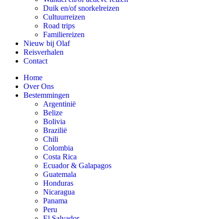
Duik en/of snorkelreizen
Cultuurreizen
Road trips
Familiereizen
Nieuw bij Olaf
Reisverhalen
Contact
Home
Over Ons
Bestemmingen
Argentinië
Belize
Bolivia
Brazilië
Chili
Colombia
Costa Rica
Ecuador & Galapagos
Guatemala
Honduras
Nicaragua
Panama
Peru
El Salvador