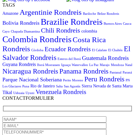
TAGS
Argentinie Rondreis
Amazone
Bariloche
Belize Rondreis
Brazilie Rondreis
Bolivia Rondreis
Buenos Aires
Cauca
Chili Rondreis
colombia
Cayo
Chapada Diamantina
Colombia Rondreis
Costa Rica
Rondreis
El
Ecuador Rondreis
Córdoba
El Calafate
El Chaltén
Salvador Rondreis
Guatemala Rondreis
Esteros del Iberá
Guyana Rondreis
Iberá Moerassen
Iguaçu Watervallen
La Paz
Marajo
Mendoza
Natal
Panama Rondreis
Nicaragua Rondreis
Pantanal
Paraná
Peru Rondreis
Parque Nacional Soberiana
Perito Moreno
PN
Rio de Janeiro
Sierra Nevada de Santa Marta
Los Glaciares
Puna
Salta
San Agustín
Venezuela Rondreis
Tikal
Ushuaia
Uyuni
CONTACTFORMULIER