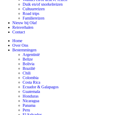
Duik en/of snorkelreizen
Cultuurreizen
Road trips
Familiereizen
Nieuw bij Olaf
Reisverhalen
Contact
Home
Over Ons
Bestemmingen
Argentinië
Belize
Bolivia
Brazilië
Chili
Colombia
Costa Rica
Ecuador & Galapagos
Guatemala
Honduras
Nicaragua
Panama
Peru
El Salvador