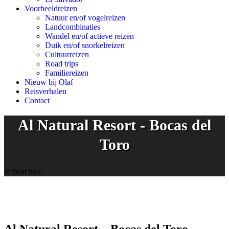
Voorbeeldreizen
Natuur en/of vogelreizen
Landcombinaties
Wandel en/of actieve reizen
Duik en/of snorkelreizen
Cultuurreizen
Road trips
Familiereizen
Nieuw bij Olaf
Reisverhalen
Contact
Al Natural Resort - Bocas del
Toro
Je bent hier: