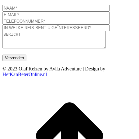
© 2023 Olaf Reizen by Avila Adventure | Design by
HetKanBeterOnline.nl
T
n
b