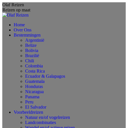
Spring
Olaf Reizen
naar
Reizen op maat
content
Home
Over Ons
Bestemmingen
Argentinië
Belize
Bolivia
Brazilië
Chili
Colombia
Costa Rica
Ecuador & Galapagos
Guatemala
Honduras
Nicaragua
Panama
Peru
El Salvador
Voorbeeldreizen
Natuur en/of vogelreizen
Landcombinaties
Wandel en/of actieve reizen