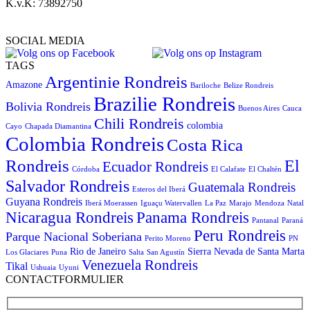
K.v.K: 73892750
SOCIAL MEDIA
TAGS
Argentinie Rondreis
Amazone
Bariloche
Belize Rondreis
Brazilie Rondreis
Bolivia Rondreis
Buenos Aires
Cauca
Chili Rondreis
colombia
Cayo
Chapada Diamantina
Colombia Rondreis
Costa Rica
Rondreis
El
Ecuador Rondreis
Córdoba
El Calafate
El Chaltén
Salvador Rondreis
Guatemala Rondreis
Esteros del Iberá
Guyana Rondreis
Iberá Moerassen
Iguaçu Watervallen
La Paz
Marajo
Mendoza
Natal
Panama Rondreis
Nicaragua Rondreis
Pantanal
Paraná
Peru Rondreis
Parque Nacional Soberiana
Perito Moreno
PN
Rio de Janeiro
Sierra Nevada de Santa Marta
Los Glaciares
Puna
Salta
San Agustín
Venezuela Rondreis
Tikal
Ushuaia
Uyuni
CONTACTFORMULIER