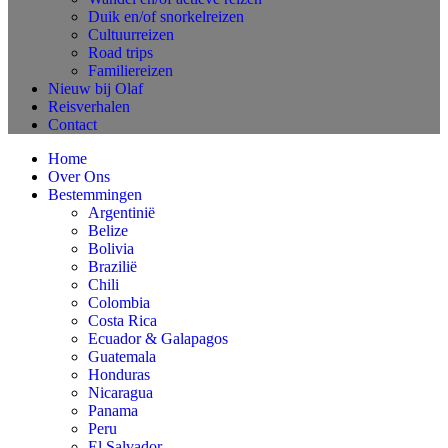
Duik en/of snorkelreizen
Cultuurreizen
Road trips
Familiereizen
Nieuw bij Olaf
Reisverhalen
Contact
Home
Over Ons
Bestemmingen
Argentinië
Belize
Bolivia
Brazilië
Chili
Colombia
Costa Rica
Ecuador & Galapagos
Guatemala
Honduras
Nicaragua
Panama
Peru
El Salvador