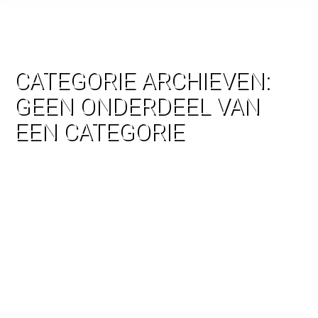
CATEGORIE ARCHIEVEN:
GEEN ONDERDEEL VAN
EEN CATEGORIE
Dispuut IRP – (m/v) – S.V. Econometrie – juli
2017 – Argentinië/Brazilië
dispuut/jc/lustrum
,
Geen onderdeel van een categorie
Door
hkboadmin
24 november 2017