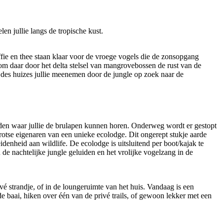
en jullie langs de tropische kust.
ffie en thee staan klaar voor de vroege vogels die de zonsopgang
om daar door het delta stelsel van mangrovebossen de rust van de
 des huizes jullie meenemen door de jungle op zoek naar de
uden waar jullie de brulapen kunnen horen. Onderweg wordt er gestopt
rotse eigenaren van een unieke ecolodge. Dit ongerept stukje aarde
denheid aan wildlife. De ecolodge is uitsluitend per boot/kajak te
de nachtelijke jungle geluiden en het vrolijke vogelzang in de
ivé strandje, of in de loungeruimte van het huis. Vandaag is een
de baai, hiken over één van de privé trails, of gewoon lekker met een