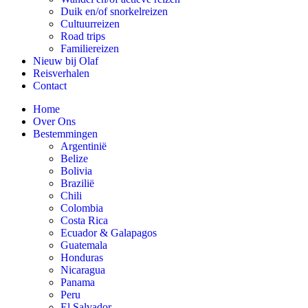
Duik en/of snorkelreizen
Cultuurreizen
Road trips
Familiereizen
Nieuw bij Olaf
Reisverhalen
Contact
Home
Over Ons
Bestemmingen
Argentinië
Belize
Bolivia
Brazilië
Chili
Colombia
Costa Rica
Ecuador & Galapagos
Guatemala
Honduras
Nicaragua
Panama
Peru
El Salvador