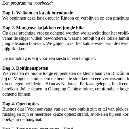
Een programma voorbeeld:
Dag 1. Welkom en kajak introductie
We beginnen deze kajak tour in Rincon en verblijven op een prachtige l
Dag 2. Mangrove kajakken en jungle hike
Op deze prachtige vroege ochtend worden we gewekt door het vrolijke 
vanaf de stijger willen bewonderen, waarna ontbijt bij de lokale fam
jungle te aanschouwen. We glijden over het kalme water van de rivier
pijlgifkikkers.
De namiddag is vrij voor een siesta in een hangmat.
Dag 3. Dolfijnenspotten
We verlaten de mooie lodge en peddelen de kleine baai van Rincón ui
bij de Mogos eilandjes om de benen te strekken en een verfrissende du
direct tegen het Piedras Blancas Nationaal Park aangelegen, biedt een 
bereiken. Jullie slapen in Glamping Cabins; ruime, comfortabele hoge
ochtend binnen.
Dag 4. Open opties
Buenos dias! Voor aanvang van een vers ontbijt zijn er tal van plekjes
rustdag en zijn er meerdere keuze opties: strand, snorkelen bij een ko
boekje in de hangmat.