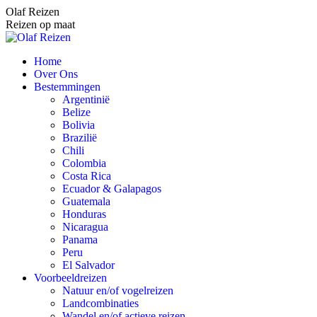
Spring
Olaf Reizen
naar
Reizen op maat
content
Home
Over Ons
Bestemmingen
Argentinië
Belize
Bolivia
Brazilië
Chili
Colombia
Costa Rica
Ecuador & Galapagos
Guatemala
Honduras
Nicaragua
Panama
Peru
El Salvador
Voorbeeldreizen
Natuur en/of vogelreizen
Landcombinaties
Wandel en/of actieve reizen