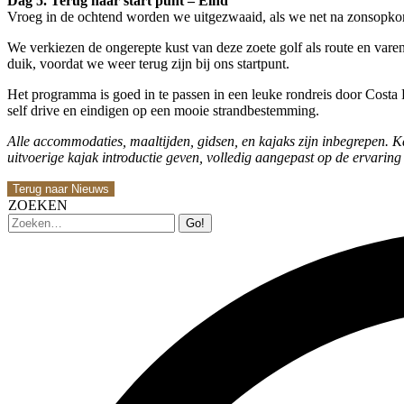
Dag 5. Terug naar start punt – Eind
Vroeg in de ochtend worden we uitgezwaaid, als we net na zonsopko
We verkiezen de ongerepte kust van deze zoete golf als route en varen 
duik, voordat we weer terug zijn bij ons startpunt.
Het programma is goed in te passen in een leuke rondreis door Costa
self drive en eindigen op een mooie strandbestemming.
Alle accommodaties, maaltijden, gidsen, en kajaks zijn inbegrepen. Ka
uitvoerige kajak introductie geven, volledig aangepast op de ervarin
Terug naar Nieuws
ZOEKEN
Zoeken: