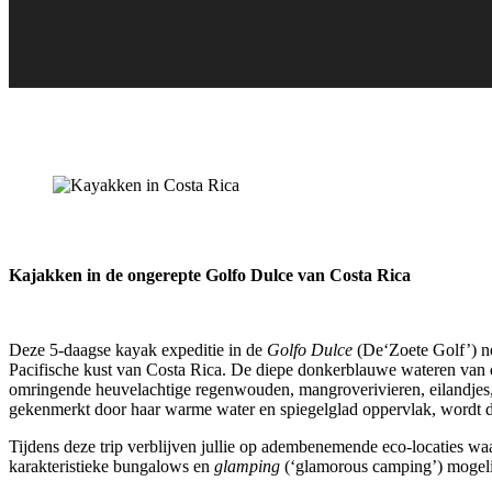
Kajakken in de ongerepte Golfo Dulce van Costa Rica
Deze 5-daagse kayak expeditie in de
Golfo Dulce
(De‘Zoete Golf’) nee
Pacifische kust van Costa Rica. De diepe donkerblauwe wateren van de
omringende heuvelachtige regenwouden, mangroverivieren, eilandjes, 
gekenmerkt door haar warme water en spiegelglad oppervlak, wordt do
Tijdens deze trip verblijven jullie op adembenemende eco-locaties wa
karakteristieke bungalows en
glamping
(‘glamorous camping’) mogelij