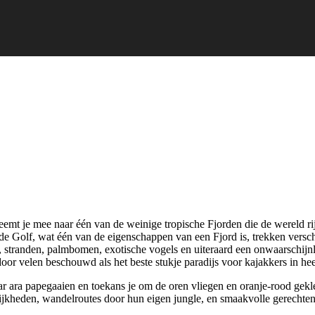
mt je mee naar één van de weinige tropische Fjorden die de wereld rijk 
 Golf, wat één van de eigenschappen van een Fjord is, trekken verschi
stranden, palmbomen, exotische vogels en uiteraard een onwaarschijnli
or velen beschouwd als het beste stukje paradijs voor kajakkers in he
ar ara papegaaien en toekans je om de oren vliegen en oranje-rood gek
kheden, wandelroutes door hun eigen jungle, en smaakvolle gerechten 