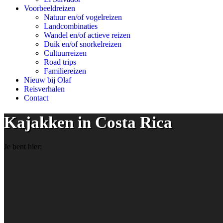
Voorbeeldreizen
Natuur en/of vogelreizen
Landcombinaties
Wandel en/of actieve reizen
Duik en/of snorkelreizen
Cultuurreizen
Road trips
Familiereizen
Nieuw bij Olaf
Reisverhalen
Contact
Kajakken in Costa Rica
Je bent hier: