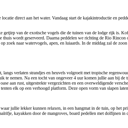
ocatie direct aan het water. Vandaag start de kajakintroductie en peddel
getjirp van de exotische vogels die de tuinen van de lodge rijk is. Ko
ilie thuis wordt geserveerd. Daarna peddelen we richting de Rio Rincon 
 op zoek naar watervogels, apen, en luiaards. In de middag zal de zoon
t, langs verlaten strandjes en heuvels volgroeit met tropische regenwo
ik te nemen. Na een tocht van ongeveer 4 uur komen jullie aan bij de t
oase aan rust, uitgestrekte vergezichten en een overweldigende verschei
 tenten elk op een verhoogd platform. Deze open vorm van slapen laten 
 waar jullie lekker kunnen relaxen, in een hangmat in de tuin, op het pr
raalrifje, kayakken door de mangroves, board pedellen met dolfijnen in 