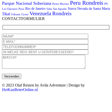
Peru Rondreis
Parque Nacional Soberiana
Perito Moreno
PN
Rio de Janeiro
Sierra Nevada de Santa Marta
Los Glaciares
Puna
Salta
San Agustín
Venezuela Rondreis
Tikal
Ushuaia
Uyuni
CONTACTFORMULIER
© 2023 Olaf Reizen by Avila Adventure | Design by
HetKanBeterOnline.nl
T
n
b