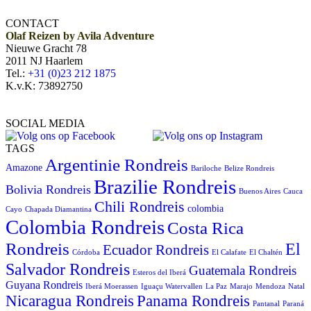
CONTACT
Olaf Reizen by Avila Adventure
Nieuwe Gracht 78
2011 NJ Haarlem
Tel.:
+31 (0)23 212 1875
K.v.K: 73892750
SOCIAL MEDIA
TAGS
Argentinie Rondreis
Amazone
Bariloche
Belize Rondreis
Brazilie Rondreis
Bolivia Rondreis
Buenos Aires
Cauca
Chili Rondreis
colombia
Cayo
Chapada Diamantina
Colombia Rondreis
Costa Rica
Rondreis
El
Ecuador Rondreis
Córdoba
El Calafate
El Chaltén
Salvador Rondreis
Guatemala Rondreis
Esteros del Iberá
Guyana Rondreis
Iberá Moerassen
Iguaçu Watervallen
La Paz
Marajo
Mendoza
Natal
Panama Rondreis
Nicaragua Rondreis
Pantanal
Paraná