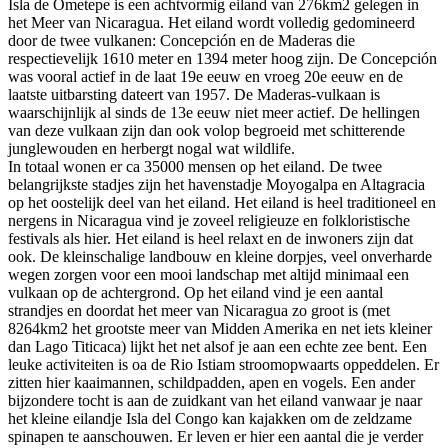
Isla de Ometepe is een achtvormig eiland van 276km2 gelegen in
het Meer van Nicaragua. Het eiland wordt volledig gedomineerd
door de twee vulkanen: Concepción en de Maderas die
respectievelijk 1610 meter en 1394 meter hoog zijn. De Concepción
was vooral actief in de laat 19e eeuw en vroeg 20e eeuw en de
laatste uitbarsting dateert van 1957. De Maderas-vulkaan is
waarschijnlijk al sinds de 13e eeuw niet meer actief. De hellingen
van deze vulkaan zijn dan ook volop begroeid met schitterende
junglewouden en herbergt nogal wat wildlife.
In totaal wonen er ca 35000 mensen op het eiland. De twee
belangrijkste stadjes zijn het havenstadje Moyogalpa en Altagracia
op het oostelijk deel van het eiland. Het eiland is heel traditioneel en
nergens in Nicaragua vind je zoveel religieuze en folkloristische
festivals als hier. Het eiland is heel relaxt en de inwoners zijn dat
ook. De kleinschalige landbouw en kleine dorpjes, veel onverharde
wegen zorgen voor een mooi landschap met altijd minimaal een
vulkaan op de achtergrond. Op het eiland vind je een aantal
strandjes en doordat het meer van Nicaragua zo groot is (met
8264km2 het grootste meer van Midden Amerika en net iets kleiner
dan Lago Titicaca) lijkt het net alsof je aan een echte zee bent. Een
leuke activiteiten is oa de Rio Istiam stroomopwaarts oppeddelen. Er
zitten hier kaaimannen, schildpadden, apen en vogels. Een ander
bijzondere tocht is aan de zuidkant van het eiland vanwaar je naar
het kleine eilandje Isla del Congo kan kajakken om de zeldzame
spinapen te aanschouwen. Er leven er hier een aantal die je verder