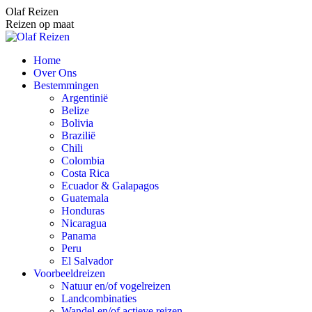
Spring
Olaf Reizen
naar
Reizen op maat
content
Home
Over Ons
Bestemmingen
Argentinië
Belize
Bolivia
Brazilië
Chili
Colombia
Costa Rica
Ecuador & Galapagos
Guatemala
Honduras
Nicaragua
Panama
Peru
El Salvador
Voorbeeldreizen
Natuur en/of vogelreizen
Landcombinaties
Wandel en/of actieve reizen