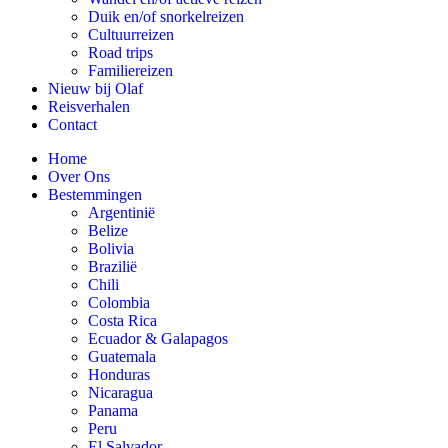
Duik en/of snorkelreizen
Cultuurreizen
Road trips
Familiereizen
Nieuw bij Olaf
Reisverhalen
Contact
Home
Over Ons
Bestemmingen
Argentinië
Belize
Bolivia
Brazilië
Chili
Colombia
Costa Rica
Ecuador & Galapagos
Guatemala
Honduras
Nicaragua
Panama
Peru
El Salvador