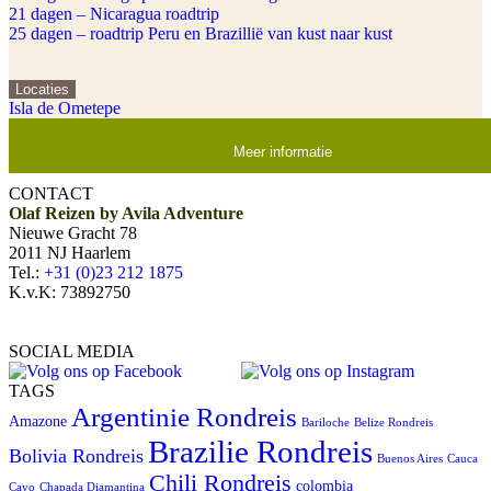
21 dagen – Nicaragua roadtrip
25 dagen – roadtrip Peru en Brazillië van kust naar kust
Locaties
Isla de Ometepe
Meer informatie
CONTACT
Olaf Reizen by Avila Adventure
Nieuwe Gracht 78
2011 NJ Haarlem
Tel.:
+31 (0)23 212 1875
K.v.K: 73892750
SOCIAL MEDIA
TAGS
Argentinie Rondreis
Amazone
Bariloche
Belize Rondreis
Brazilie Rondreis
Bolivia Rondreis
Buenos Aires
Cauca
Chili Rondreis
colombia
Cayo
Chapada Diamantina