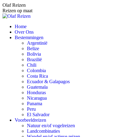
Spring
Olaf Reizen
naar
Reizen op maat
content
Home
Over Ons
Bestemmingen
Argentinië
Belize
Bolivia
Brazilië
Chili
Colombia
Costa Rica
Ecuador & Galapagos
Guatemala
Honduras
Nicaragua
Panama
Peru
El Salvador
Voorbeeldreizen
Natuur en/of vogelreizen
Landcombinaties
Wandel en/of actieve reizen