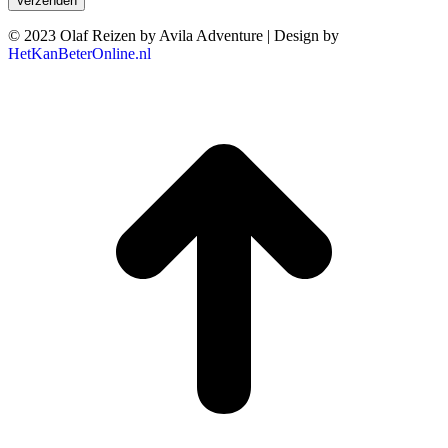
© 2023 Olaf Reizen by Avila Adventure | Design by
HetKanBeterOnline.nl
T
n
b