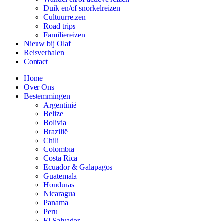
Duik en/of snorkelreizen
Cultuurreizen
Road trips
Familiereizen
Nieuw bij Olaf
Reisverhalen
Contact
Home
Over Ons
Bestemmingen
Argentinië
Belize
Bolivia
Brazilië
Chili
Colombia
Costa Rica
Ecuador & Galapagos
Guatemala
Honduras
Nicaragua
Panama
Peru
El Salvador