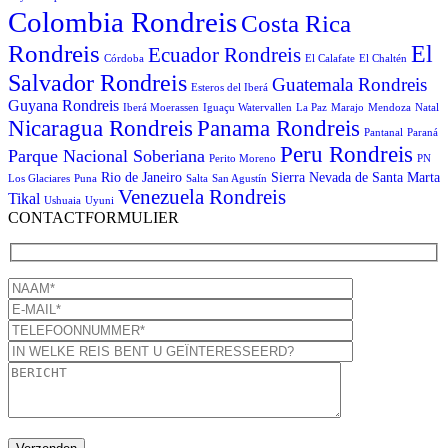
Colombia Rondreis
Costa Rica
Rondreis
El
Ecuador Rondreis
Córdoba
El Calafate
El Chaltén
Salvador Rondreis
Guatemala Rondreis
Esteros del Iberá
Guyana Rondreis
Iberá Moerassen
Iguaçu Watervallen
La Paz
Marajo
Mendoza
Natal
Panama Rondreis
Nicaragua Rondreis
Pantanal
Paraná
Peru Rondreis
Parque Nacional Soberiana
Perito Moreno
PN
Rio de Janeiro
Sierra Nevada de Santa Marta
Los Glaciares
Puna
Salta
San Agustín
Venezuela Rondreis
Tikal
Ushuaia
Uyuni
CONTACTFORMULIER