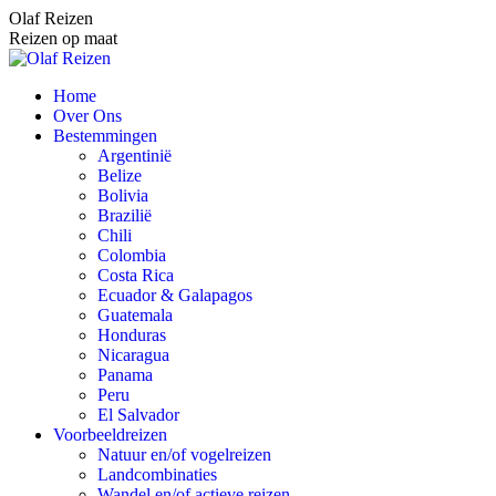
Spring
Olaf Reizen
naar
Reizen op maat
content
Home
Over Ons
Bestemmingen
Argentinië
Belize
Bolivia
Brazilië
Chili
Colombia
Costa Rica
Ecuador & Galapagos
Guatemala
Honduras
Nicaragua
Panama
Peru
El Salvador
Voorbeeldreizen
Natuur en/of vogelreizen
Landcombinaties
Wandel en/of actieve reizen