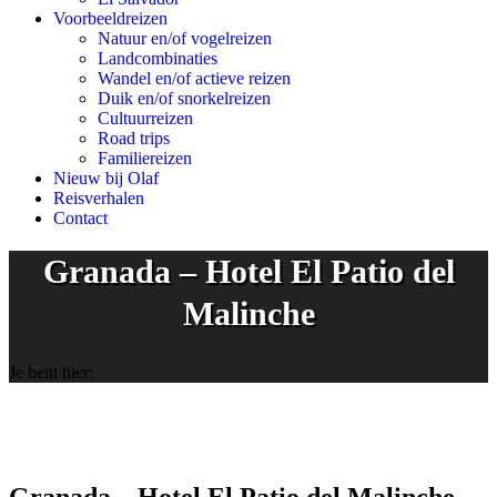
Voorbeeldreizen
Natuur en/of vogelreizen
Landcombinaties
Wandel en/of actieve reizen
Duik en/of snorkelreizen
Cultuurreizen
Road trips
Familiereizen
Nieuw bij Olaf
Reisverhalen
Contact
Granada – Hotel El Patio del
Malinche
Je bent hier: