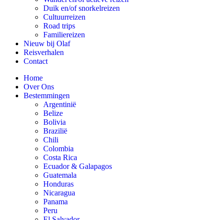
Duik en/of snorkelreizen
Cultuurreizen
Road trips
Familiereizen
Nieuw bij Olaf
Reisverhalen
Contact
Home
Over Ons
Bestemmingen
Argentinië
Belize
Bolivia
Brazilië
Chili
Colombia
Costa Rica
Ecuador & Galapagos
Guatemala
Honduras
Nicaragua
Panama
Peru
El Salvador