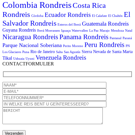
Colombia Rondreis
Costa Rica
Rondreis
El
Ecuador Rondreis
Córdoba
El Calafate
El Chaltén
Salvador Rondreis
Guatemala Rondreis
Esteros del Iberá
Guyana Rondreis
Iberá Moerassen
Iguaçu Watervallen
La Paz
Marajo
Mendoza
Natal
Panama Rondreis
Nicaragua Rondreis
Pantanal
Paraná
Peru Rondreis
Parque Nacional Soberiana
Perito Moreno
PN
Rio de Janeiro
Sierra Nevada de Santa Marta
Los Glaciares
Puna
Salta
San Agustín
Venezuela Rondreis
Tikal
Ushuaia
Uyuni
CONTACTFORMULIER