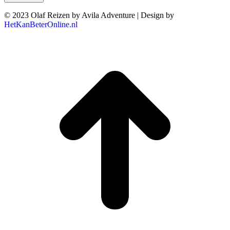
© 2023 Olaf Reizen by Avila Adventure | Design by
HetKanBeterOnline.nl
T
n
b