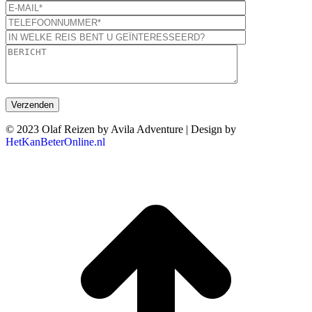
© 2023 Olaf Reizen by Avila Adventure | Design by
HetKanBeterOnline.nl
T
n
b