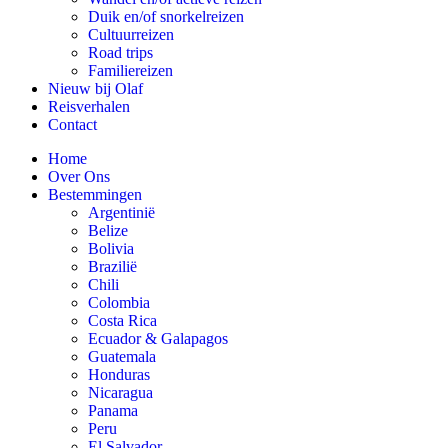
Duik en/of snorkelreizen
Cultuurreizen
Road trips
Familiereizen
Nieuw bij Olaf
Reisverhalen
Contact
Home
Over Ons
Bestemmingen
Argentinië
Belize
Bolivia
Brazilië
Chili
Colombia
Costa Rica
Ecuador & Galapagos
Guatemala
Honduras
Nicaragua
Panama
Peru
El Salvador