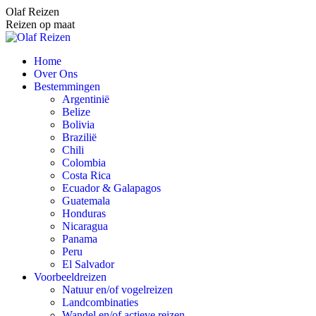
Spring
Olaf Reizen
naar
Reizen op maat
content
Home
Over Ons
Bestemmingen
Argentinië
Belize
Bolivia
Brazilië
Chili
Colombia
Costa Rica
Ecuador & Galapagos
Guatemala
Honduras
Nicaragua
Panama
Peru
El Salvador
Voorbeeldreizen
Natuur en/of vogelreizen
Landcombinaties
Wandel en/of actieve reizen