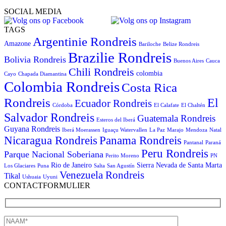
SOCIAL MEDIA
TAGS
Argentinie Rondreis
Amazone
Bariloche
Belize Rondreis
Brazilie Rondreis
Bolivia Rondreis
Buenos Aires
Cauca
Chili Rondreis
colombia
Cayo
Chapada Diamantina
Colombia Rondreis
Costa Rica
Rondreis
El
Ecuador Rondreis
Córdoba
El Calafate
El Chaltén
Salvador Rondreis
Guatemala Rondreis
Esteros del Iberá
Guyana Rondreis
Iberá Moerassen
Iguaçu Watervallen
La Paz
Marajo
Mendoza
Natal
Panama Rondreis
Nicaragua Rondreis
Pantanal
Paraná
Peru Rondreis
Parque Nacional Soberiana
Perito Moreno
PN
Rio de Janeiro
Sierra Nevada de Santa Marta
Los Glaciares
Puna
Salta
San Agustín
Venezuela Rondreis
Tikal
Ushuaia
Uyuni
CONTACTFORMULIER