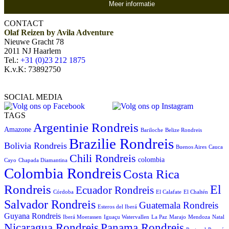
Meer informatie
CONTACT
Olaf Reizen by Avila Adventure
Nieuwe Gracht 78
2011 NJ Haarlem
Tel.:
+31 (0)23 212 1875
K.v.K: 73892750
SOCIAL MEDIA
TAGS
Argentinie Rondreis
Amazone
Bariloche
Belize Rondreis
Brazilie Rondreis
Bolivia Rondreis
Buenos Aires
Cauca
Chili Rondreis
colombia
Cayo
Chapada Diamantina
Colombia Rondreis
Costa Rica
Rondreis
El
Ecuador Rondreis
Córdoba
El Calafate
El Chaltén
Salvador Rondreis
Guatemala Rondreis
Esteros del Iberá
Guyana Rondreis
Iberá Moerassen
Iguaçu Watervallen
La Paz
Marajo
Mendoza
Natal
Panama Rondreis
Nicaragua Rondreis