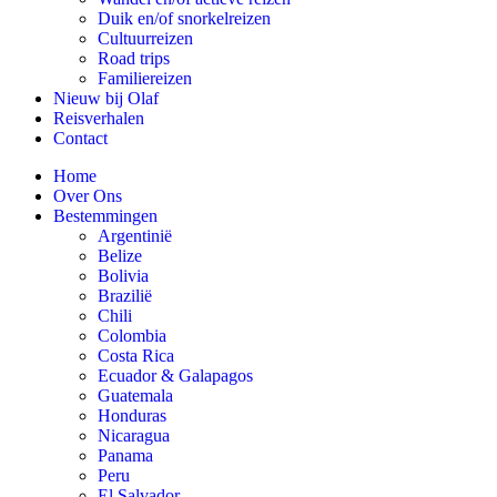
Duik en/of snorkelreizen
Cultuurreizen
Road trips
Familiereizen
Nieuw bij Olaf
Reisverhalen
Contact
Home
Over Ons
Bestemmingen
Argentinië
Belize
Bolivia
Brazilië
Chili
Colombia
Costa Rica
Ecuador & Galapagos
Guatemala
Honduras
Nicaragua
Panama
Peru
El Salvador