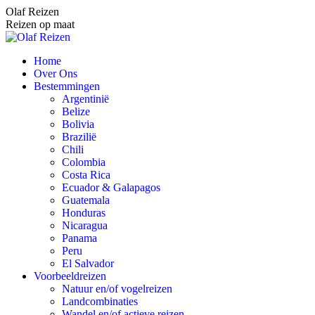
Spring
Olaf Reizen
naar
Reizen op maat
content
Home
Over Ons
Bestemmingen
Argentinië
Belize
Bolivia
Brazilië
Chili
Colombia
Costa Rica
Ecuador & Galapagos
Guatemala
Honduras
Nicaragua
Panama
Peru
El Salvador
Voorbeeldreizen
Natuur en/of vogelreizen
Landcombinaties
Wandel en/of actieve reizen