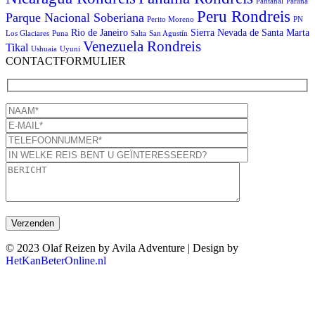
Pantanal
Paraná
Peru Rondreis
Parque Nacional Soberiana
Perito Moreno
PN
Rio de Janeiro
Sierra Nevada de Santa Marta
Los Glaciares
Puna
Salta
San Agustín
Venezuela Rondreis
Tikal
Ushuaia
Uyuni
CONTACTFORMULIER
© 2023 Olaf Reizen by Avila Adventure | Design by
HetKanBeterOnline.nl
T
n
b