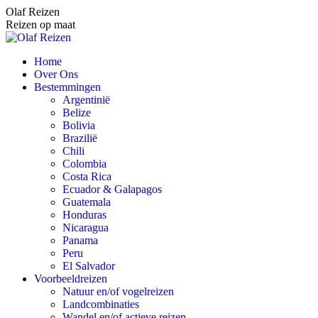
Spring
Olaf Reizen
naar
Reizen op maat
content
Home
Over Ons
Bestemmingen
Argentinië
Belize
Bolivia
Brazilië
Chili
Colombia
Costa Rica
Ecuador & Galapagos
Guatemala
Honduras
Nicaragua
Panama
Peru
El Salvador
Voorbeeldreizen
Natuur en/of vogelreizen
Landcombinaties
Wandel en/of actieve reizen