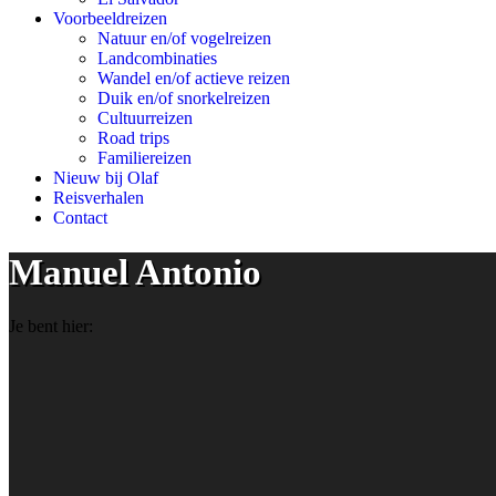
Voorbeeldreizen
Natuur en/of vogelreizen
Landcombinaties
Wandel en/of actieve reizen
Duik en/of snorkelreizen
Cultuurreizen
Road trips
Familiereizen
Nieuw bij Olaf
Reisverhalen
Contact
Manuel Antonio
Je bent hier: