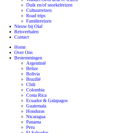
Duik en/of snorkelreizen
Cultuurreizen
Road trips
Familiereizen
Nieuw bij Olaf
Reisverhalen
Contact
Home
Over Ons
Bestemmingen
Argentinië
Belize
Bolivia
Brazilië
Chili
Colombia
Costa Rica
Ecuador & Galapagos
Guatemala
Honduras
Nicaragua
Panama
Peru
El Salvador