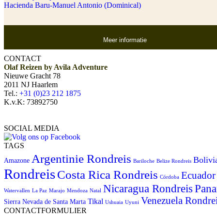
Hacienda Baru-Manuel Antonio (Dominical)
Meer informatie
CONTACT
Olaf Reizen by Avila Adventure
Nieuwe Gracht 78
2011 NJ Haarlem
Tel.:
+31 (0)23 212 1875
K.v.K: 73892750
SOCIAL MEDIA
TAGS
Argentinie Rondreis
Bolivi
Amazone
Bariloche
Belize Rondreis
Rondreis
Costa Rica Rondreis
Ecuador
Córdoba
Pana
Nicaragua Rondreis
Watervallen
La Paz
Marajo
Mendoza
Natal
Venezuela Rondre
Tikal
Sierra Nevada de Santa Marta
Ushuaia
Uyuni
CONTACTFORMULIER