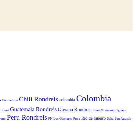
Colombia
Chili Rondreis
colombia
a Diamantina
Guatemala Rondreis
Guyana Rondreis
l Iberá
Iberá Moerassen
Iguaçu
Peru Rondreis
Rio de Janeiro
reno
PN Los Glaciares
Puna
Salta
San Agustín