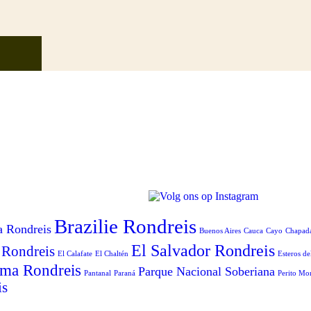
Brazilie Rondreis
a Rondreis
Buenos Aires
Cauca
Cayo
Chapad
El Salvador Rondreis
 Rondreis
El Calafate
El Chaltén
Esteros de
ma Rondreis
Parque Nacional Soberiana
Pantanal
Paraná
Perito Mo
is