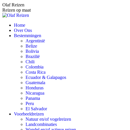
Spring
Olaf Reizen
naar
Reizen op maat
content
Home
Over Ons
Bestemmingen
Argentinië
Belize
Bolivia
Brazilië
Chili
Colombia
Costa Rica
Ecuador & Galapagos
Guatemala
Honduras
Nicaragua
Panama
Peru
El Salvador
Voorbeeldreizen
Natuur en/of vogelreizen
Landcombinaties
Wandel en/of actieve reizen