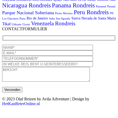
Panama Rondreis
Nicaragua Rondreis
Pantanal
Paraná
Peru Rondreis
Parque Nacional Soberiana
Perito Moreno
PN
Rio de Janeiro
Sierra Nevada de Santa Marta
Los Glaciares
Puna
Salta
San Agustín
Venezuela Rondreis
Tikal
Ushuaia
Uyuni
CONTACTFORMULIER
© 2023 Olaf Reizen by Avila Adventure | Design by
HetKanBeterOnline.nl
T
n
b