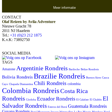
Meer informatie
CONTACT
Olaf Reizen by Avila Adventure
Nieuwe Gracht 78
2011 NJ Haarlem
Tel.:
+31 (0)23 212 1875
K.v.K: 73892750
SOCIAL MEDIA
TAGS
Argentinie Rondreis
Amazone
Bariloche
Belize Rondreis
Brazilie Rondreis
Bolivia Rondreis
Buenos Aires
Cauca
Chili Rondreis
colombia
Cayo
Chapada Diamantina
Colombia Rondreis
Costa Rica
Rondreis
El
Ecuador Rondreis
Córdoba
El Calafate
El Chaltén
Salvador Rondreis
Guatemala Rondreis
Esteros del Iberá
Guyana Rondreis
Iberá Moerassen
Iguaçu Watervallen
La Paz
Marajo
Mendoza
Natal