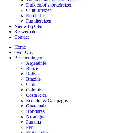
Duik en/of snorkelreizen
Cultuurreizen
Road trips
Familiereizen
Nieuw bij Olaf
Reisverhalen
Contact
Home
Over Ons
Bestemmingen
Argentinië
Belize
Bolivia
Brazilië
Chili
Colombia
Costa Rica
Ecuador & Galapagos
Guatemala
Honduras
Nicaragua
Panama
Peru
El Salvador