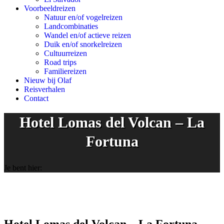
Voorbeeldreizen
Natuur en/of vogelreizen
Landcombinaties
Wandel en/of actieve reizen
Duik en/of snorkelreizen
Cultuurreizen
Road trips
Familiereizen
Nieuw bij Olaf
Reisverhalen
Contact
Hotel Lomas del Volcan – La
Fortuna
Je bent hier: